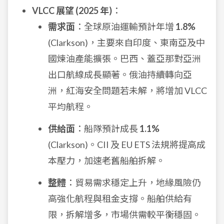
VLCC 展望 (2025 年)
：
需求面
：全球原油運輸預計年增
1.8%
(Clarkson)，主要來自印度、東南亞及中
國煉油產能擴張。巴西、蓋亞那對亞洲
出口航線成長顯著。俄油持續轉向亞
洲，紅海安全問題若未解，將增加 VLCC
平均航程。
供給面
：船隊預計成長
1.1%
(Clarkson)。CII 及 EU ETS 法規將提高成
本壓力，加速老舊船舶拆解。
整體
：貿易需求穩定上升，地緣風險仍
高強化航程與租金支撐。船舶供給有
限，拆解增多，市場供需較平衡穩固。