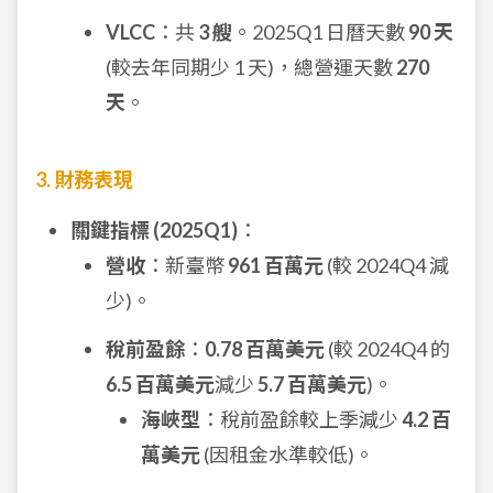
VLCC
：共
3 艘
。2025Q1 日曆天數
90 天
(較去年同期少 1 天)，總營運天數
270
天
。
3. 財務表現
關鍵指標 (2025Q1)
：
營收
：新臺幣
961 百萬元
(較 2024Q4 減
少)。
稅前盈餘
：
0.78 百萬美元
(較 2024Q4 的
6.5 百萬美元
減少
5.7 百萬美元
)。
海峽型
：稅前盈餘較上季減少
4.2 百
萬美元
(因租金水準較低)。