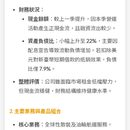
財務狀況
：
現金餘額
：較上一季提升，因本季營運
活動產生正現金流，且融資流出較少。
資產負債比
：小幅上升至
22%
，主要因
配息宣告導致流動負債增加。若扣除美
元對新臺幣短期借款的抵銷效果，負債
比僅
7.9%
。
整體評價
：公司雖面臨市場租金低檔壓力，
但現金流穩健，財務結構維持健康水準。
2. 主要業務與產品組合
核心業務
：全球性散裝及油輪航運服務。