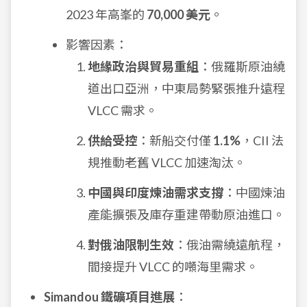
2023 年高峯的
70,000 美元
。
影響因素：
地緣政治與貿易重組
：俄羅斯原油繞
道出口亞洲，中東局勢緊張推升遠程
VLCC 需求。
供給受控
：新船交付僅
1.1%
，CII 法
規推動老舊 VLCC 加速淘汰。
中國與印度煉油需求支撐
：中國煉油
產能擴張及庫存重建帶動原油進口。
對俄油限制生效
：俄油需繞遠航程，
間接提升 VLCC 的噸海里需求。
Simandou 鐵礦項目進展
：