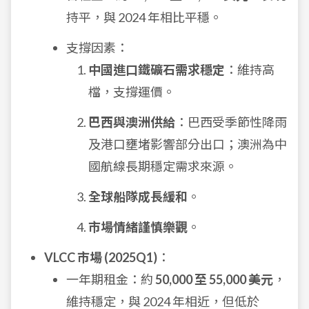
持平，與 2024 年相比平穩。
支撐因素：
中國進口鐵礦石需求穩定
：維持高
檔，支撐運價。
巴西與澳洲供給
：巴西受季節性降雨
及港口壅堵影響部分出口；澳洲為中
國航線長期穩定需求來源。
全球船隊成長緩和
。
市場情緒謹慎樂觀
。
VLCC 市場 (2025Q1)
：
一年期租金：約
50,000 至 55,000 美元
，
維持穩定，與 2024 年相近，但低於