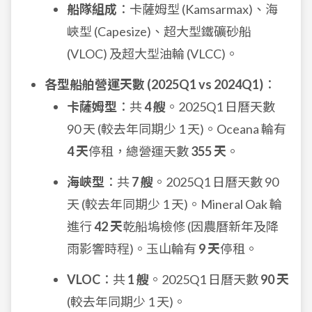
船隊組成
：卡薩姆型 (Kamsarmax)、海
峽型 (Capesize)、超大型鐵礦砂船
(VLOC) 及超大型油輪 (VLCC)。
各型船舶營運天數 (2025Q1 vs 2024Q1)
：
卡薩姆型
：共
4 艘
。2025Q1 日曆天數
90 天 (較去年同期少 1 天)。Oceana 輪有
4 天
停租，總營運天數
355 天
。
海峽型
：共
7 艘
。2025Q1 日曆天數 90
天 (較去年同期少 1 天)。Mineral Oak 輪
進行
42 天
乾船塢檢修 (因農曆新年及降
雨影響時程)。玉山輪有
9 天
停租。
VLOC
：共
1 艘
。2025Q1 日曆天數
90 天
(較去年同期少 1 天)。