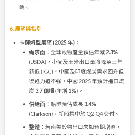
略。
6. 展望與指引
卡薩姆型展望 (2025 年)
：
需求面
：全球穀物產量預估年減
2.3%
(USDA)，小麥及玉米出口量將降至三年
新低 (IGC)。中國及印度煤炭需求回升但
復甦力道不強，中國 2025 年預計進口煤
炭
3.7 億噸
(年增
1%
)。
供給面
：船隊預估成長
3.4%
(Clarkson)，新船集中於 Q2-Q4 交付。
整體
：若南美穀物出口未如預期增溫，