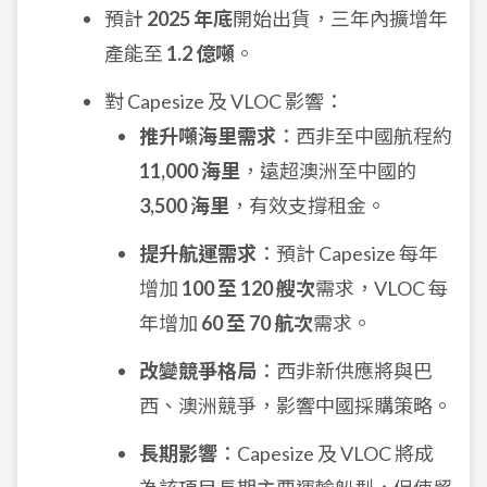
預計
2025 年底
開始出貨，三年內擴增年
產能至
1.2 億噸
。
對 Capesize 及 VLOC 影響：
推升噸海里需求
：西非至中國航程約
11,000 海里
，遠超澳洲至中國的
3,500 海里
，有效支撐租金。
提升航運需求
：預計 Capesize 每年
增加
100 至 120 艘次
需求，VLOC 每
年增加
60 至 70 航次
需求。
改變競爭格局
：西非新供應將與巴
西、澳洲競爭，影響中國採購策略。
長期影響
：Capesize 及 VLOC 將成