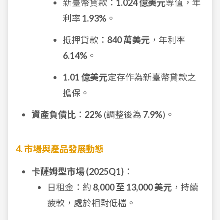
新臺幣貸款：
1.024 億美元
等值，年
利率
1.93%
。
抵押貸款：
840 萬美元
，年利率
6.14%
。
1.01 億美元
定存作為新臺幣貸款之
擔保。
資產負債比
：
22%
(調整後為
7.9%
)。
4. 市場與產品發展動態
卡薩姆型市場 (2025Q1)
：
日租金：約
8,000 至 13,000 美元
，持續
疲軟，處於相對低檔。