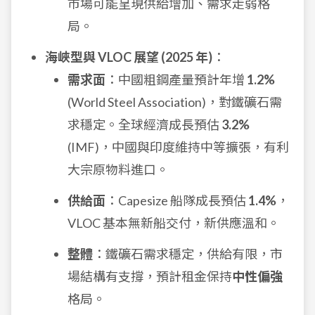
市場可能呈現供給增加、需求走弱格
局。
海峽型與 VLOC 展望 (2025 年)
：
需求面
：中國粗鋼產量預計年增
1.2%
(World Steel Association)，對鐵礦石需
求穩定。全球經濟成長預估
3.2%
(IMF)，中國與印度維持中等擴張，有利
大宗原物料進口。
供給面
：Capesize 船隊成長預估
1.4%
，
VLOC 基本無新船交付，新供應溫和。
整體
：鐵礦石需求穩定，供給有限，市
場結構有支撐，預計租金保持
中性偏強
格局。