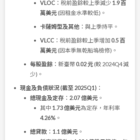
VLOC
：稅前盈餘較上季減少
1.9 百
萬美元
(因租金水準較低)。
卡薩姆型及其他
：與上季持平。
VLCC
：稅前盈餘較上季增加
0.5 百
萬美元
(因本季無乾船塢檢修)。
每股盈餘
：新臺幣
0.02 元
(較 2024Q4 減
少)。
現金及負債狀況 (截至 2025Q1)
：
總現金及定存
：
2.07 億美元
。
其中
1.73 億美元
為定存，年利率
4.26%
。
總貸款
：
1.1 億美元
。