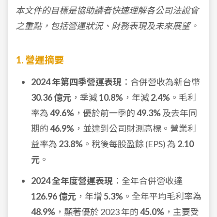
本文件的目標是協助讀者快速理解各公司法說會
之重點，包括營運狀況、財務表現及未來展望。
1. 營運摘要
2024 年第四季營運表現
：合併營收為新台幣
30.36 億元
，季減
10.8%
，年減
2.4%
。毛利
率為
49.6%
，優於前一季的
49.3%
及去年同
期的
46.9%
，並達到公司財測高標。營業利
益率為
23.8%
。稅後每股盈餘 (EPS) 為
2.10
元
。
2024 全年度營運表現
：全年合併營收達
126.96 億元
，年增
5.3%
。全年平均毛利率為
48.9%
，顯著優於 2023 年的
45.0%
，主要受