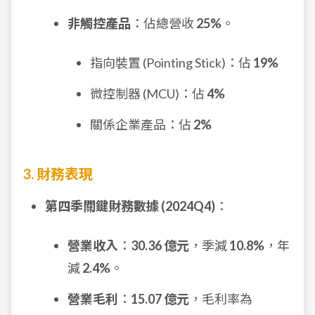
非觸控產品
：佔總營收
25%
。
指向裝置 (Pointing Stick)：佔
19%
微控制器 (MCU)：佔
4%
關係企業產品：佔
2%
3. 財務表現
第四季關鍵財務數據 (2024Q4)
：
營業收入
：
30.36 億元
，季減
10.8%
，年
減
2.4%
。
營業毛利
：
15.07 億元
，毛利率為