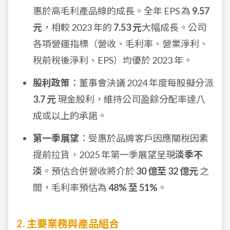
惠於高毛利產品線的成長。全年 EPS 為
9.57
元
，相較 2023 年的
7.53 元
大幅成長。公司
各項營運指標（營收、毛利率、營業淨利、
稅前稅後淨利、EPS）均優於 2023 年。
股利政策
：董事會決議 2024 年度每股擬分派
3.7 元
現金股利，維持公司盈餘分配率達八
成或以上的承諾。
第一季展望
：受惠於品牌客戶因應關稅因素
提前拉貨，2025 年第一季展望呈現
淡季不
淡
。預估合併營收將介於
30 億至 32 億元
之
間，毛利率預估為
48% 至 51%
。
2. 主要業務與產品組合