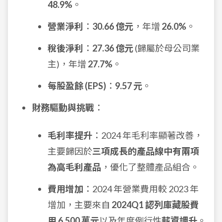
48.9%
。
營業淨利
：
30.66 億元
，年增
26.0%
。
稅後淨利
：
27.36 億元
(歸屬於母公司業
主)，年增
27.7%
。
每股盈餘 (EPS)
：
9.57 元
。
財務驅動與挑戰
：
毛利率提升
：2024 年毛利率顯著改善，
主要歸因於
三項成長的產品線中有兩項
為高毛利產品
，優化了整體產品組合。
費用增加
：2024 年營業費用較 2023 年
增加，主要來自
2024Q1 認列庫藏股費
用 6,500 萬元
以及年度例行性
薪資調升
。