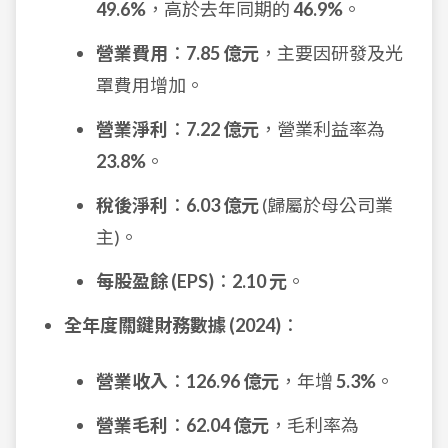
49.6%
，高於去年同期的
46.9%
。
營業費用
：
7.85 億元
，主要因研發及光
罩費用增加。
營業淨利
：
7.22 億元
，營業利益率為
23.8%
。
稅後淨利
：
6.03 億元
(歸屬於母公司業
主)。
每股盈餘 (EPS)
：
2.10 元
。
全年度關鍵財務數據 (2024)
：
營業收入
：
126.96 億元
，年增
5.3%
。
營業毛利
：
62.04 億元
，毛利率為