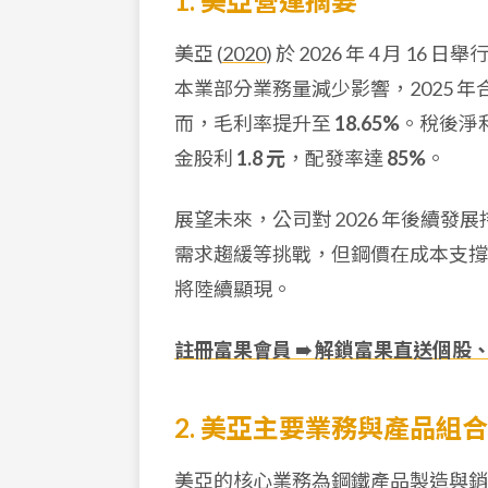
1. 美亞營運摘要
美亞 (
2020
) 於 2026 年 4 月 
本業部分業務量減少影響，2025 
而，毛利率提升至
18.65%
。稅後淨
金股利
1.8 元
，配發率達
85%
。
展望未來，公司對 2026 年後續發展
需求趨緩等挑戰，但鋼價在成本支
將陸續顯現。
註冊富果會員 ➠ 解鎖富果直送個股
2. 美亞主要業務與產品組合
美亞的核心業務為鋼鐵產品製造與銷