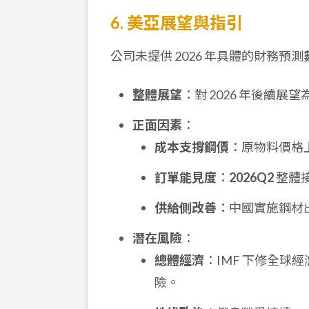
6. 美亞展望與指引
公司未提供 2026 年具體的財務
整體展望
：對 2026 年後續展望
正面因素
：
成本支撐鋼價
：原物料價格
訂單能見度
：
2026Q2
整體
供給側改善
：中國實施鋼材
潛在風險
：
總體經濟
：IMF 下修全
險。