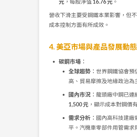
元
，每股淨值
16.76 元
。
營收下滑主要受鋼鐵本業影響，但不
成本控制方面有所成效。
4. 美亞市場與產品發展動態
碳鋼市場
：
全球趨勢
：世界鋼鐵協會預估
高、貿易摩擦及地緣政治為
國內市況
：龍頭廠中鋼已連續
1,500 元
，顯示成本對鋼價
需求分析
：國內高科技建廠
平。汽機車零部件用管需求