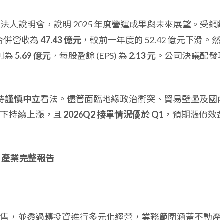
16 日舉行法人說明會，說明 2025 年度營運成果與未來展望。受鋼
年合併營收為
47.43 億元
，較前一年度的 52.42 億元下滑。
利為
5.69 億元
，每股盈餘 (EPS) 為
2.13 元
。公司決議配發
持
謹慎中立
看法。儘管面臨地緣政治衝突、貿易壁壘及國
撐下持續上漲，且
2026Q2 接單情況優於 Q1
，預期漲價效
、產業完整報告
售，並透過轉投資進行多元化經營，業務範圍涵蓋不動