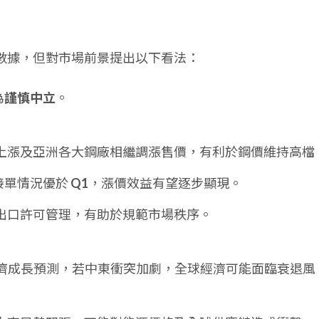
預測數據，但對市場前景提出以下看法：
為
謹慎中立
。
上漲及亞洲各大鋼廠相繼調漲售價，有利於鋼價維持高檔
接單情況優於
Q1
，漲價效益有望逐步顯現。
出口許可管理，有助於規範市場秩序。
球經濟成長預測，若中東衝突加劇，全球經濟可能面臨衰退風