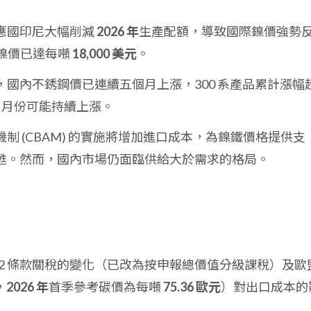
應國印尼大幅削減
2026 年
生產配額，導致國際鎳價強勢
 鎳價已達每噸
18,000 美元
。
，國內不銹鋼價已連續五個月上漲，300 系產品累計漲幅
5 月份可能持續上漲。
制 (CBAM) 的實施將增加進口成本，為鎳鐵價格提供支
甦。然而，國內市場仍面臨供給大於需求的格局。
32 條款關稅的變化（已改為按申報總價值分級課稅）及歐
，
2026 年
首季參考碳價為每噸
75.36 歐元
）對出口成本的