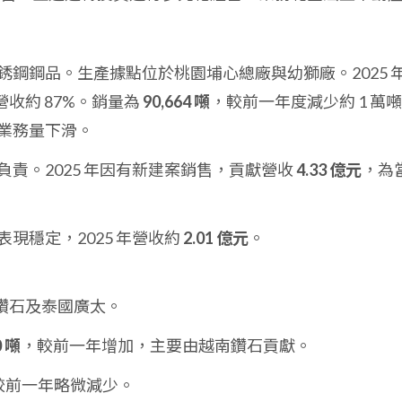
銹鋼鋼品。生產據點位於桃園埔心總廠與幼獅廠。2025 
營收約 87%。銷量為
90,664 噸
，較前一年度減少約 1 萬
業務量下滑。
責。2025 年因有新建案銷售，貢獻營收
4.33 億元
，為
現穩定，2025 年營收約
2.01 億元
。
鑽石及泰國廣太。
0 噸
，較前一年增加，主要由越南鑽石貢獻。
較前一年略微減少。