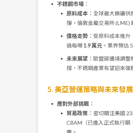
不銹鋼市場
：
原料成本
：全球最大鎳礦供
彈，倫敦金屬交易所 (LME)
價格走勢
：受原料成本推升
過每噸
1.9 萬元
。業界預估 
未來展望
：歐盟碳邊境調整機
撐，不銹鋼產業有望迎來復
5. 美亞營運策略與未來發展
應對外部挑戰
：
貿易政策
：密切關注美國 2
CBAM（已進入正式執行期
響。