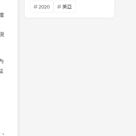
2020
美亞
鐵
然
現
內
益
產、