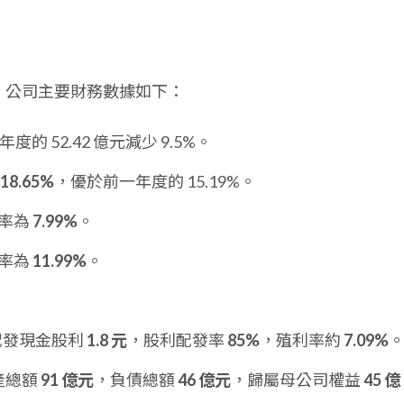
併財報，公司主要財務數據如下：
 年度的 52.42 億元減少 9.5%。
18.65%
，優於前一年度的 15.19%。
率為
7.99%
。
率為
11.99%
。
計配發現金股利
1.8 元
，股利配發率
85%
，殖利率約
7.09%
資產總額
91 億元
，負債總額
46 億元
，歸屬母公司權益
45 億