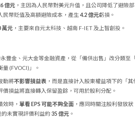
26 億元
，主因為人民幣對美元升值，且公司降低了避險部
人民幣貶值及高額避險成本，產生
4.2 億元
虧損。
00 萬元
，主要來自元太科技、越南 F-IET 及上智創投。
持有的永豐金、元大金等金融資產，從「備供出售」改分類至
(FVOCI)」。
波動將
不影響損益表
，而是直接計入股東權益項下的「其
評價損益將直接轉入保留盈餘，可用於股利分配。
績效時，
單看 EPS 可能不夠全面
，應同時關注股利發放狀
資產的未實現評價利益約
35 億元
。