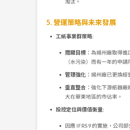
淘汰。
5. 營運策略與未來發展
工紙事業群策略
:
關鍵目標
：為揚州廠取得進口
（水污染）而有一年的申請
管理強化
：揚州廠已更換經
垂直整合
：強化下游紙器廠
大在華東地區的市佔率。
投控定位與價值衡量
:
因應 IFRS 9 的實施，