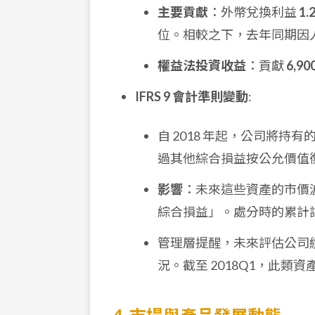
主要貢獻
：外幣兌換利益
1.
位。相較之下，去年同期因
權益法投資收益
：貢獻
6,9
IFRS 9 會計準則變動
:
自 2018 年起，公司將
過其他綜合損益按公允價值衡量 
影響
：未來這些資產的市價
綜合損益」。處分時的累計
管理層提醒，未來評估公司
況。截至 2018Q1，此類