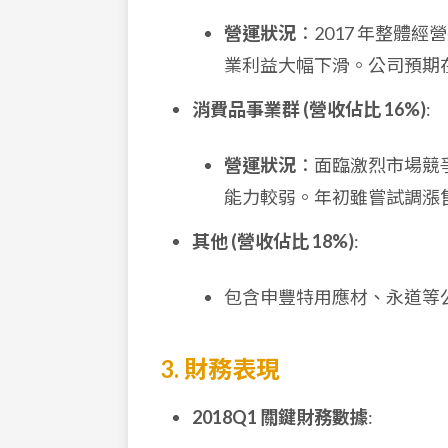
營運狀況
：2017 年整體經
業利益大幅下滑。公司預期
消費品事業群 (營收佔比 16%)
:
營運狀況
：面臨激烈市場競
能力較弱。年初雖嘗試調漲
其他 (營收佔比 18%)
:
包含申豐特用應材、永道等
3. 財務表現
2018Q1 關鍵財務數據
: