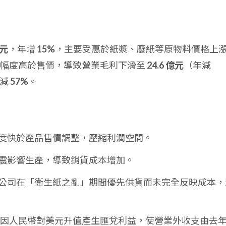
億元
，年增
15%
，主要受惠於紙漿、廢紙等原物料價格上
漲幅度高於售價，導致營業毛利下滑至
24.6 億元
（年減
年減
57%
。
度快於產品售價調整，壓縮利潤空間。
震影響生產，導致銷貨成本增加。
公司在「衛生紙之亂」期間優先供貨而未完全反映成本，
因人民幣對美元升值產生匯兌利益，使營業外收支由去