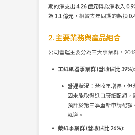
期的淨支出
4.26 億元
轉為淨收入
0.
為
1.1 億元
，相較去年同期的虧損
0.
2. 主要業務與產品組合
公司營運主要分為三大事業群，201
工紙紙器事業群 (營收佔比 39%)
營運狀況
：營收年增長，但
因未能取得進口廢紙配額，
預計於第三季重新申請配額。
軌道。
漿紙事業群 (營收佔比 26%)
: