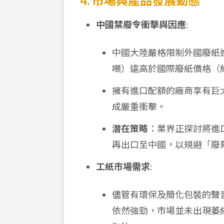
4. 市場與產品發展動態
中國禁廢令衝擊與因應
:
中國大陸嚴格限制外國廢紙進口
噸）遠高於國際廢紙價格（約 
擁有進口配額的廠商享有巨
成嚴重衝擊。
潛在策略
：業界正探討將進
再出口至中國，以規避「廢
工紙市場需求
:
儘管有環保及簡化包裝的聲
依然強勁，市場並未出現萎