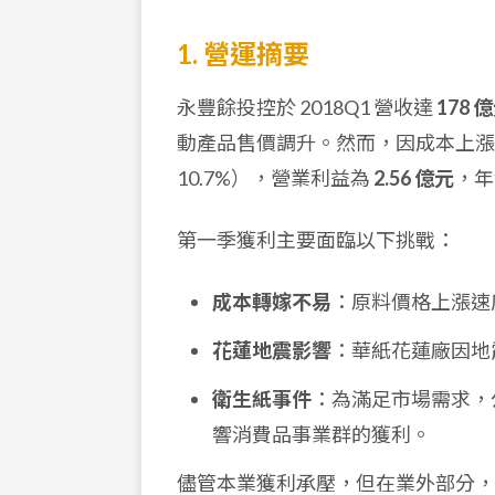
1. 營運摘要
永豐餘投控於 2018Q1 營收達
178 
動產品售價調升。然而，因成本上
10.7%），營業利益為
2.56 億元
，
第一季獲利主要面臨以下挑戰：
成本轉嫁不易
：原料價格上漲速
花蓮地震影響
：華紙花蓮廠因地
衛生紙事件
：為滿足市場需求，
響消費品事業群的獲利。
儘管本業獲利承壓，但在業外部分，