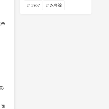
1907
永豐餘
漲帶
影
年同