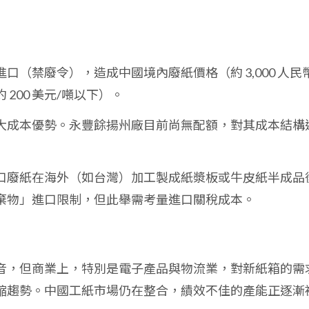
（禁廢令），造成中國境內廢紙價格（約 3,000 人民幣
200 美元/噸以下）。
大成本優勢。永豐餘揚州廠目前尚無配額，對其成本結構
口廢紙在海外（如台灣）加工製成紙漿板或牛皮紙半成品
棄物」進口限制，但此舉需考量進口關稅成本。
音，但商業上，特別是電子產品與物流業，對新紙箱的需
縮趨勢。中國工紙市場仍在整合，績效不佳的產能正逐漸