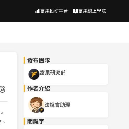
富果投研平台
富果線上學院
發布團隊
富果研究部
作者介紹
法說會助理
。
關鍵字
望。