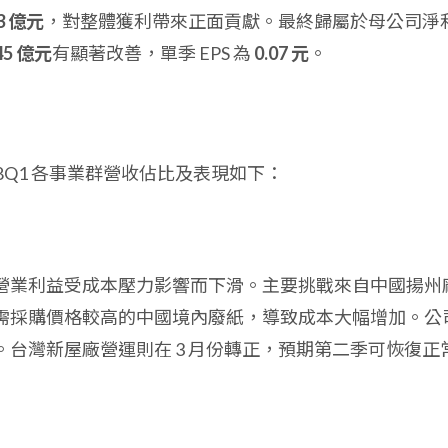
93 億元
，對整體獲利帶來正面貢獻。最終歸屬於母公司淨
45 億元
有顯著改善，單季 EPS 為
0.07 元
。
8Q1 各事業群營收佔比及表現如下：
:
營業利益受成本壓力影響而下滑。主要挑戰來自中國揚州
需採購價格較高的中國境內廢紙，導致成本大幅增加。公
台灣新屋廠營運則在 3 月份轉正，預期第二季可恢復正