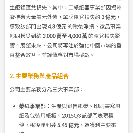
生鉅額匯兌損失。其中，工紙紙器事業部因揚州
廠持有大量美元外債，單季匯兌損失約
3 億元
，
導致該部門出現
4.3 億元
的稅後淨損。家品事業
部同樣受到約
3,000 萬至 4,000 萬
的匯兌損失影
響。展望未來，公司將專注於強化中國市場的垂
直整合效益，並謹慎應對市場挑戰。
2. 主要業務與產品組合
公司主要業務分為三大事業部：
漿紙事業部
：生產與銷售紙漿、印刷書寫用
紙及包裝用紙板。2015Q3 該部門表現穩
健，稅後淨利達
5.45 億元
，為獲利主要來