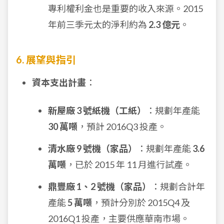
專利權利金也是重要的收入來源。2015
年前三季元太的淨利約為
2.3 億元
。
6. 展望與指引
資本支出計畫
：
新屋廠 3 號紙機（工紙）
：規劃年產能
30 萬噸
，預計 2016Q3 投產。
清水廠 9 號機（家品）
：規劃年產能
3.6
萬噸
，已於 2015 年 11 月進行試產。
鼎豐廠 1、2 號機（家品）
：規劃合計年
產能
5 萬噸
，預計分別於 2015Q4 及
2016Q1 投產，主要供應華南市場。