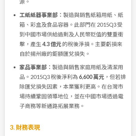
源。
工紙紙器事業部
：製造與銷售紙箱用紙、紙
箱、彩盒及食品容器。此部門在 2015Q3 受
到中國市場供給過剩及人民幣貶值的雙重衝
擊，產生
4.3 億元
的稅後淨損。主要虧損來
自於揚州廠的鉅額匯兌損失。
家品事業部
：製造與銷售家庭用紙及清潔用
品。2015Q3 稅後淨利為
6,600 萬元
，但若排
除匯兌損失因素，本業獲利更高。在台灣市
場持續鞏固領導地位，並在中國市場透過電
子商務等新通路拓展業務。
3. 財務表現