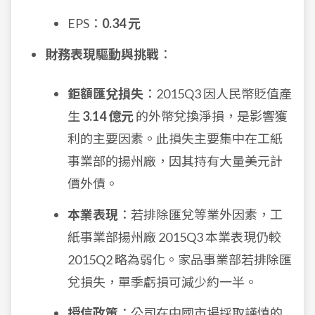
EPS：
0.34 元
財務表現驅動與挑戰
：
鉅額匯兌損失
：2015Q3 因人民幣貶值產
生
3.14 億元
的外幣兌換淨損，是影響獲
利的主要因素。此損失主要集中在工紙
事業部的揚州廠，因其持有大量美元計
價外債。
本業表現
：若排除匯兌等業外因素，工
紙事業部揚州廠 2015Q3 本業表現仍較
2015Q2 略為弱化。家品事業部若排除匯
兌損失，單季虧損可減少約一半。
授信政策
：公司在中國市場採取謹慎的