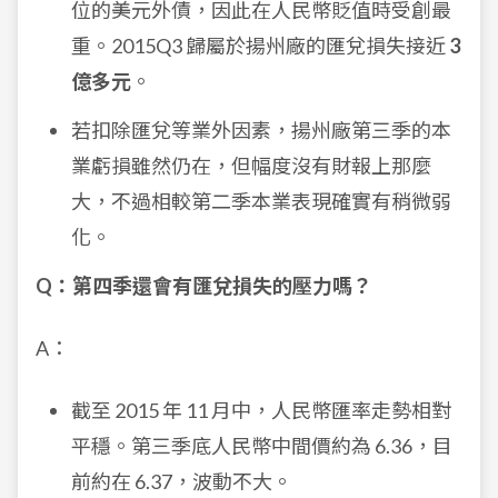
位的美元外債，因此在人民幣貶值時受創最
重。2015Q3 歸屬於揚州廠的匯兌損失接近
3
億多元
。
若扣除匯兌等業外因素，揚州廠第三季的本
業虧損雖然仍在，但幅度沒有財報上那麼
大，不過相較第二季本業表現確實有稍微弱
化。
Q：第四季還會有匯兌損失的壓力嗎？
A：
截至 2015 年 11 月中，人民幣匯率走勢相對
平穩。第三季底人民幣中間價約為 6.36，目
前約在 6.37，波動不大。