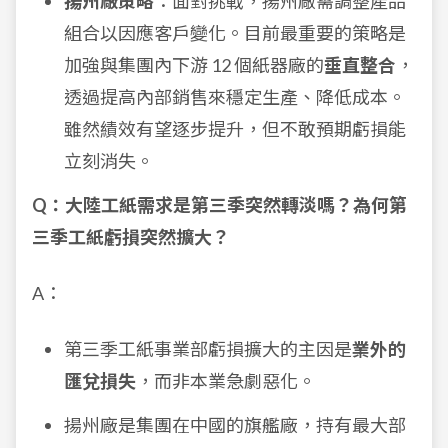
揚州廠策略
：面對挑戰，揚州廠需調整產品
組合以因應客戶變化。目前最重要的策略是
加強與集團內下游 12 個紙器廠的
垂直整合
，
透過提高內部銷售來穩定生產、降低成本。
雖然績效有望逐步提升，但不敢預期虧損能
立刻消失。
Q：大陸工紙需求是第三季突然轉淡嗎？為何第
三季工紙虧損突然擴大？
A：
第三季工紙事業部虧損擴大的主因是
業外的
匯兌損失
，而非本業急劇惡化。
揚州廠是集團在中國的旗艦廠，持有最大部