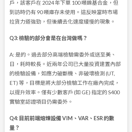
戶，該客戶在 2024 年下單 100 噸鎳基合金，但
到訪時仍有 90 噸庫存未使用。這反映當時市場
拉貨力道強勁，但後續去化速度緩慢的現象。
Q3: 檢驗的部分會是在台灣做嗎？
A: 是的。過去部分高端檢驗需委外或送至美、
日，耗時較長。近兩年公司已大量投資建置內部
的檢驗設備，如應力破斷機、非破壞檢測 (UT,
ET) 等，目標是將大部分檢驗工作在廠內完成，
以提升效率。僅有少數客戶 (如 GE) 指定的 S400
實驗室認證項目仍需委外。
Q4: 目前前端熔煉設備 VIM、VAR、ESR 的數
量？