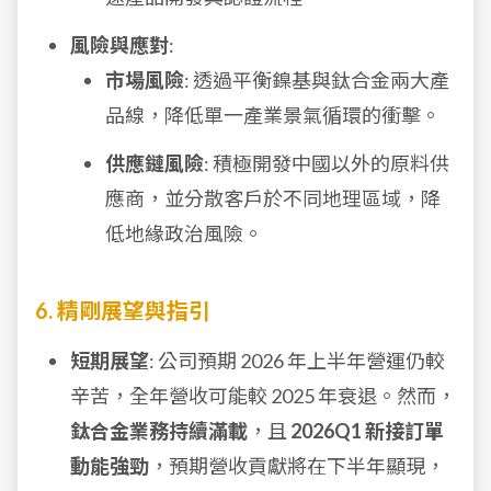
風險與應對
:
市場風險
: 透過平衡鎳基與鈦合金兩大產
品線，降低單一產業景氣循環的衝擊。
供應鏈風險
: 積極開發中國以外的原料供
應商，並分散客戶於不同地理區域，降
低地緣政治風險。
6. 精剛展望與指引
短期展望
: 公司預期 2026 年上半年營運仍較
辛苦，全年營收可能較 2025 年衰退。然而，
鈦合金業務持續滿載
，且
2026Q1 新接訂單
動能強勁
，預期營收貢獻將在下半年顯現，