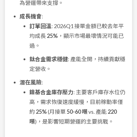
為營運帶來支撐。
成長機會
:
訂單回溫
: 2026Q1 接單金額已較去年平
均成長
25%
，顯示市場最壞情況可能已
過。
鈦合金需求穩健
: 產能全開，持續貢獻穩
定營收。
潛在風險
:
鎳基合金庫存壓力
: 主要客戶庫存水位仍
高，需求恢復速度緩慢，目前稼動率僅
約
25%
(月接單
50-60 噸
vs. 產能
220
噸
)，是影響短期營運的主要挑戰。