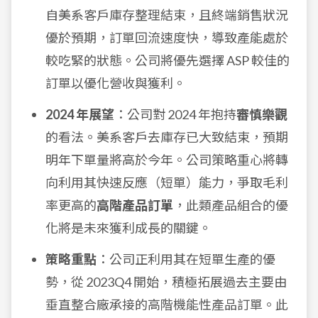
自美系客戶庫存整理結束，且終端銷售狀況
優於預期，訂單回流速度快，導致產能處於
較吃緊的狀態。公司將優先選擇 ASP 較佳的
訂單以優化營收與獲利。
2024 年展望
：公司對 2024 年抱持
審慎樂觀
的看法。美系客戶去庫存已大致結束，預期
明年下單量將高於今年。公司策略重心將轉
向利用其快速反應（短單）能力，爭取毛利
率更高的
高階產品訂單
，此類產品組合的優
化將是未來獲利成長的關鍵。
策略重點
：公司正利用其在短單生產的優
勢，從 2023Q4 開始，積極拓展過去主要由
垂直整合廠承接的高階機能性產品訂單。此