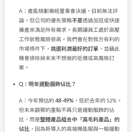
A：產能規劃需經董事會決議，目前無法評
論。但公司的優先策略
不是
透過加班或快速
擴產來滿足所有需求。長期讓員工處於高壓
工作狀態風險很高。我們會在對我方有利的
市場條件下，
挑選利潤最好的訂單
，並藉此
機會排除掉未來不想做的低價或高風險訂
單。
Q：明年運動服飾佔比？
A：今年預估約
48-49%
，低於去年的 52%。
但未來觀察的重點不再只是運動服飾的佔
比，而是
整體產品組合中「高毛利產品」的
佔比
，因為新導入的高端機能服與一般運動