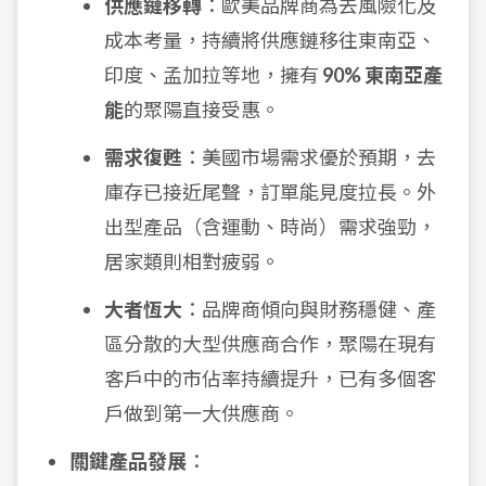
供應鏈移轉
：歐美品牌商為去風險化及
成本考量，持續將供應鏈移往東南亞、
印度、孟加拉等地，擁有
90% 東南亞產
能
的聚陽直接受惠。
需求復甦
：美國市場需求優於預期，去
庫存已接近尾聲，訂單能見度拉長。外
出型產品（含運動、時尚）需求強勁，
居家類則相對疲弱。
大者恆大
：品牌商傾向與財務穩健、產
區分散的大型供應商合作，聚陽在現有
客戶中的市佔率持續提升，已有多個客
戶做到第一大供應商。
關鍵產品發展
：