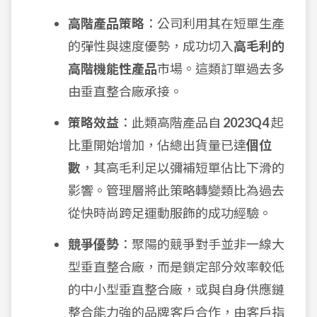
高階產品策略
：公司利用其在短單生產
的彈性與速度優勢，成功切入
高毛利的
高階機能性產品
市場。這類訂單過去多
由垂直整合廠承接。
策略效益
：此類高階產品自
2023Q4
起
比重開始增加，佔總出貨量已達
個位
數
，其高毛利足以彌補短單佔比下滑的
影響。管理層將此策略轉變類比為過去
從快時尚跨足運動服飾的成功經驗。
競爭優勢
：聚陽的競爭對手並非一線大
型垂直整合廠，而是鎖定部分效率較低
的中小型垂直整合廠，或與自身供應鏈
整合能力強的品牌客戶合作，由客戶指