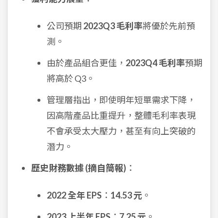
公司預期
2023Q3 毛利率
將優於先前預
測。
由於產品組合更佳，
2023Q4 毛利率
預期
將高於 Q3。
管理層指出，即使明年短單需求下降，
因高階產品比重提升，整體毛利率表現
不會承受太大壓力，甚至有向上突破的
潛力。
歷史財務數據 (摘自簡報)
：
2022 全年 EPS
：
14.53 元
。
2023 上半年 EPS
：
7.25 元
。