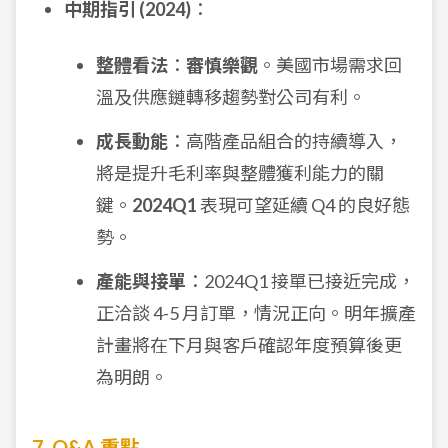
中期指引 (2024)
：
整體看法
：
審慎樂觀
。美國市場需求回
溫及供應鏈轉移趨勢對公司有利。
成長動能
：高階產品組合的持續導入，
將是提升毛利率與整體獲利能力的關
鍵。
2024Q1
表現可望延續 Q4 的良好態
勢。
產能與接單
：2024Q1 接單已接近完成，
正洽談 4-5 月訂單，情況正向。明年擴產
計畫將在下月與客戶確認年度預算後更
為明朗。
7. Q&A 重點