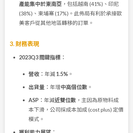
產能集中於東南亞
，包括越南 (41%)、印尼
(38%)、柬埔寨 (17%)。此佈局有利於承接歐
美客戶從其他地區轉移的訂單。
3. 財務表現
2023Q3 關鍵指標
：
營收
：年減
1.5%
。
出貨量
：年增
中高個位數
。
ASP
：年減
近雙位數
，主因為原物料成
本下滑，公司採成本加成 (cost plus) 定價
模式。
獲利能力展望
：