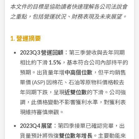
本文件的目標是協助讀者快速理解各公司法說會
之重點，包括營運狀況、財務表現及未來展望。
1. 營運摘要
2023Q3 營運回顧
：第三季營收與去年同期
相比約下滑
1.5%
，基本符合公司內部持平的
預期。出貨量年增
中高個位數
，但平均銷售
單價 (ASP) 因棉花、石油等原物料價格較去
年同期下跌，呈現
近雙位數
的下滑。公司強
調，此價格變動不影響獲利水準，對獲利表
現維持審慎樂觀。
2023Q4 展望
：第四季接單已確認完畢，出
貨量預計將恢復
雙位數年增長
。主要動能來