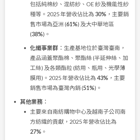
包括純棉紗、混紡紗、OE 紗及機能性紗
種等。2025 年營收佔比為
30%
，主要銷
售市場為亞洲 (
61%
) 及大中華地區
(
38%
)。
化纖事業群
：生產基地位於臺灣臺南，
產品涵蓋聚酯棉、聚酯絲 (半延伸絲、加
工絲) 及各類酯粒 (紡用、瓶用、光學薄
膜用)。2025 年營收佔比為
43%
，主要
銷售市場為臺灣內銷 (
51%
)。
其他業務
：
主要來自南紡購物中心及越南子公司南
方紡織的貢獻，2025 年營收佔比為
27%
。