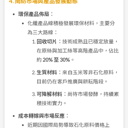
4. 南紡市場與產品發展動態
環保產品佈局
：
化纖產品線積極發展環保材料，主要分
為三大路線：
回收切片
：技術成熟且已穩定放量，
在原絲與加工絲等高階產品中，佔比
約
20% 至 30%
。
生質材料
：來自玉米等非石化原料，
目前仍在客戶推廣與耕耘階段。
可降解材料
：尚待市場發酵，持續累
積技術實力。
成本轉嫁與市場反應
：
近期因國際局勢導致石化原料價格上