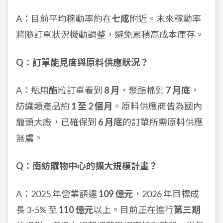
A：目前平均稼動率約在
七成
附近。未來稼動率
將隨訂單狀況機動調整，避免累積高成本庫存。
Q：訂單能見度與原料供應狀況？
A：瓶用酯粒訂單看到
8 月
，聚酯棉到
7 月底
，
紡織類產品約
1 至 2 個月
。原料供應商皆為國內
龍頭大廠，已確保到
6 月底
的訂單所需原料供應
無虞。
Q：南紡購物中心的擴大規模計畫？
A：2025 年營業額達
109 億元
，2026 年目標成
長 3-5% 至
110 億元
以上。目前正在進行
第三期