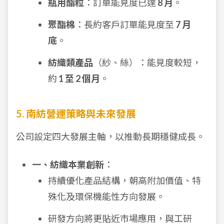
瓶用酯粒
：訂單能見度已達
8 月
。
聚酯棉
：長約客戶訂單能見度至
7 月
底
。
紡織類產品
（紗、絲）：能見度較短，
約
1 至 2 個月
。
5. 南紡營運策略與未來發展
公司設定四大發展主軸，以推動長期穩健成長。
一、紡織本業創新
：
持續優化產品結構，朝高附加價值、特
殊化及環保機能性方向發展。
研發方向將更貼近市場應用，與工研