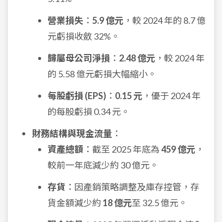
營業損失
：
5.9 億元
，較 2024 年的 8.7 億
元虧損收斂 32%。
歸屬母公司淨損
：
2.48 億元
，較 2024 年
的 5.58 億元虧損大幅縮小。
每股虧損 (EPS)
：
0.15 元
，優于 2024 年
的每股虧損 0.34 元。
財務結構與現金流量
：
資產總額
：截至 2025 年底為
459 億元
，
較前一年底減少約 30 億元。
存貨
：因產銷策略調整及庫存控管，存
貨金額減少約
18 億元
至 32.5 億元。