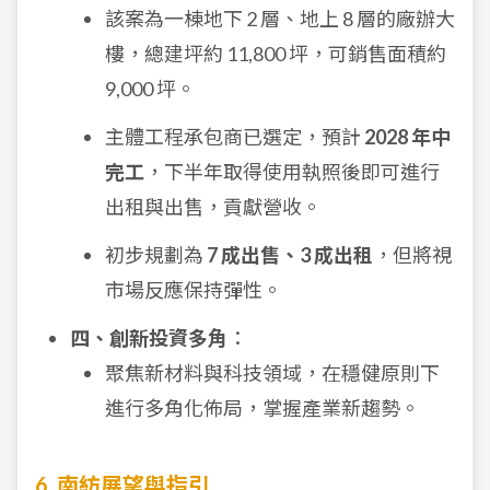
該案為一棟地下 2 層、地上 8 層的廠辦大
樓，總建坪約 11,800 坪，可銷售面積約
9,000 坪。
主體工程承包商已選定，預計
2028 年中
完工
，下半年取得使用執照後即可進行
出租與出售，貢獻營收。
初步規劃為
7 成出售、3 成出租
，但將視
市場反應保持彈性。
四、創新投資多角
：
聚焦新材料與科技領域，在穩健原則下
進行多角化佈局，掌握產業新趨勢。
6. 南紡展望與指引