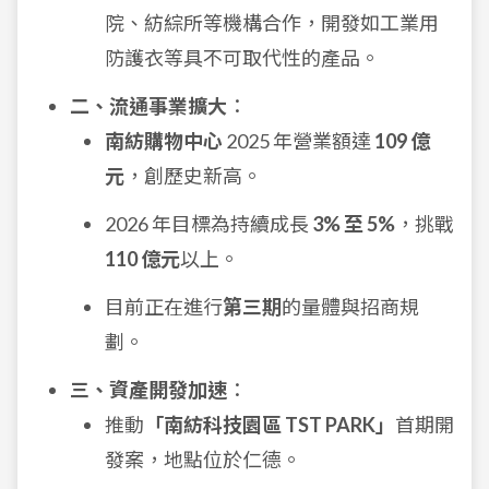
院、紡綜所等機構合作，開發如工業用
防護衣等具不可取代性的產品。
二、流通事業擴大
：
南紡購物中心
2025 年營業額達
109 億
元
，創歷史新高。
2026 年目標為持續成長
3% 至 5%
，挑戰
110 億元
以上。
目前正在進行
第三期
的量體與招商規
劃。
三、資產開發加速
：
推動
「南紡科技園區 TST PARK」
首期開
發案，地點位於仁德。