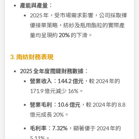
產能與產量
：
2025 年，受市場需求影響，公司採取擇
優接單策略，紡紗及瓶用酯粒的實際產
量均呈現約
20%
的下滑。
3. 南紡財務表現
2025 全年度關鍵財務數據
：
營業收入
：
144.2 億元
，較 2024 年的
171.9 億元減少 16%。
營業毛利
：
10.6 億元
，較 2024 年的 8.8
億元成長 20%。
毛利率
：
7.32%
，顯著優于 2024 年的
5.11%。