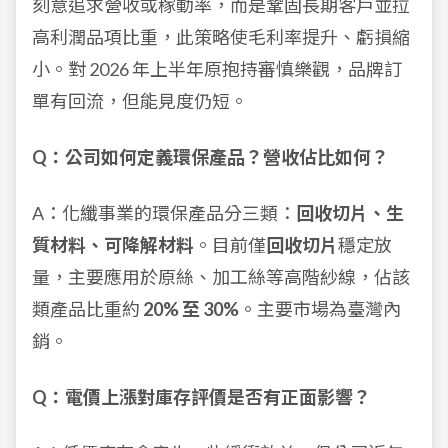
刻意追求營收或稼動率，而是鞏固長期客戶並拉
高利潤品項比重，此策略使毛利率提升、虧損縮
小。對 2026 年上半年原抱持審慎樂觀，品牌訂
單有回流，但能見度仍短。
Q：公司如何定義環保產品？營收佔比如何？
A：化纖事業的環保產品分三類：
回收切片、生
質材料、可降解材料
。目前僅
回收切片
穩定放
量，主要應用於原絲、加工絲等高階紗線，佔該
類產品比重約
20% 至 30%
。主要市場為臺灣內
銷。
Q：電價上漲對庫存評價是否有正面影響？