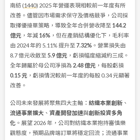
南紡 (
1440
) 2025 年營運表現相較前一年度有所
改善。儘管因市場需求保守及價格競爭，公司採
取擇優接單策略，導致全年合併營收降至
144.2
億元
，年減
16%
，但在產銷結構優化下，毛利率
由 2024 年的 5.11% 提升至
7.32%
。營業損失由
8.7 億元收斂至
5.9 億元
，虧損幅度縮減約三成。
全年歸屬於母公司淨損為
2.48 億元
，每股虧損
0.15 元
，虧損情況較前一年度的每股 0.34 元顯著
改善。
公司未來發展將聚焦四大主軸：
紡織本業創新
、
流通事業擴大
、
資產開發加速
與
創新投資多角
化
。展望 2026 年，公司對紡織本業抱持審慎樂
觀態度，預期品牌端訂單將穩定回流；流通事業