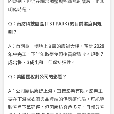
的規劃，但仍在細部調整與招商規劃階段，尚無
明確時程。
Q：南紡科技園區 (TST PARK) 的目前進度與規
劃？
A：首期為一棟地上 8 層的廠辦大樓，預計
2028
年中完工
，下半年取得使照後貢獻營收。規劃
7
成出售、3 成出租
，但保持彈性。
Q：美國關稅對公司的影響？
A：公司屬供應鏈上游，直接影響有限。影響主
要在下游成衣廠與品牌端的供應鏈佈局，可能導
致客戶下單延遲。但因南紡客戶多元，且部分客