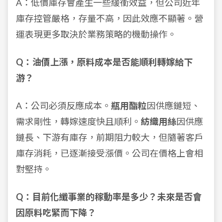
A：低價庫存會產生一些緩衝效益，但公司近年
庫存控管嚴格，存量不高，因此效應不顯著。營
運表現更多取決於業務策略的機動操作。
Q：油價上漲，原料成本是否能順利轉嫁給下
游？
A：公司必須反應成本。
瓶用酯粒
因供應鏈短、
需求剛性，轉嫁速度快且順利。
紡織用絲
因供應
鏈長、下游有庫存，前期阻力較大，但隨著客戶
庫存消耗，已逐漸接受漲價。公司在價格上會相
對堅持。
Q：目前化纖事業的稼動率是多少？未來是否會
因原料吃緊而下降？