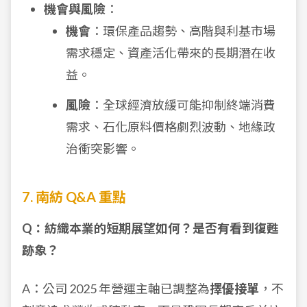
機會與風險
：
機會
：環保產品趨勢、高階與利基市場
需求穩定、資產活化帶來的長期潛在收
益。
風險
：全球經濟放緩可能抑制終端消費
需求、石化原料價格劇烈波動、地緣政
治衝突影響。
7. 南紡 Q&A 重點
Q：紡織本業的短期展望如何？是否有看到復甦
跡象？
A：公司 2025 年營運主軸已調整為
擇優接單
，不