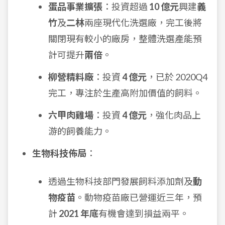
蛋品事業擴張
：投資超過
10 億元
興建
義
竹
及
二林
兩座現代化洗選廠，完工後將
關閉現有較小的廠房，整體洗選產能預
計可提升
兩倍
。
柳營精料廠
：投資
4 億元
，已於 2020Q4
完工，專注於生產高附加價值的飼料。
六甲肉雞場
：投資
4 億元
，強化肉品上
游的飼養能力。
生物科技佈局
：
透過生物科技部門發展飼料添加劑及
動
物疫苗
。動物疫苗廠已營運近三年，預
計
2021 年底
有機會達到損益兩平。