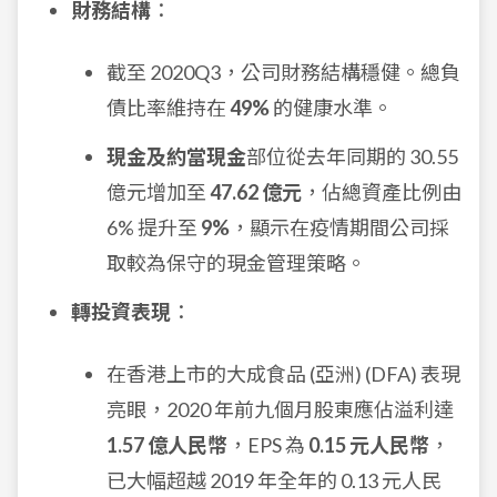
財務結構
：
截至 2020Q3，公司財務結構穩健。總負
債比率維持在
49%
的健康水準。
現金及約當現金
部位從去年同期的 30.55
億元增加至
47.62 億元
，佔總資產比例由
6% 提升至
9%
，顯示在疫情期間公司採
取較為保守的現金管理策略。
轉投資表現
：
在香港上市的大成食品 (亞洲) (DFA) 表現
亮眼，2020 年前九個月股東應佔溢利達
1.57 億人民幣
，EPS 為
0.15 元人民幣
，
已大幅超越 2019 年全年的 0.13 元人民