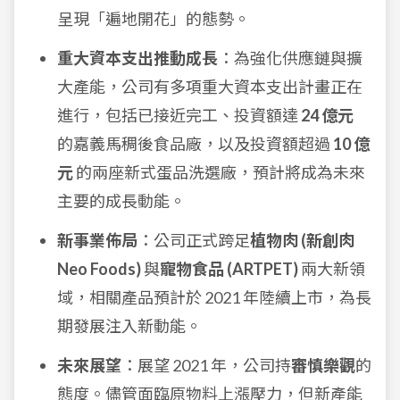
呈現「遍地開花」的態勢。
重大資本支出推動成長
：為強化供應鏈與擴
大產能，公司有多項重大資本支出計畫正在
進行，包括已接近完工、投資額達
24 億元
的嘉義馬稠後食品廠，以及投資額超過
10 億
元
的兩座新式蛋品洗選廠，預計將成為未來
主要的成長動能。
新事業佈局
：公司正式跨足
植物肉 (新創肉
Neo Foods)
與
寵物食品 (ARTPET)
兩大新領
域，相關產品預計於 2021 年陸續上市，為長
期發展注入新動能。
未來展望
：展望 2021 年，公司持
審慎樂觀
的
態度。儘管面臨原物料上漲壓力，但新產能