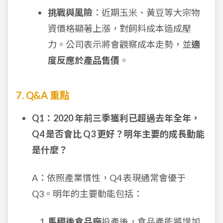
挑戰與風險
：近期玉米、黃豆等大宗物
資價格顯著上漲，對飼料成本造成壓
力。公司表示將會觀察成本走勢，並
適
度反應於產品售價
。
7. Q&A 重點
Q1：2020 年前三季獲利已超過去年全年，
Q4 是否會比 Q3 更好？明年主要的成長動能
是什麼？
A：依照產業慣性，Q4 表現通常會優于
Q3。明年的主要動能包括：
馬稠後食品廠
投產後，食品產能將增加