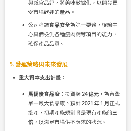
與感官品評，將美味數據化，以開發更
受市場歡迎的產品。
公司強調
食品安全
為第一要務，檢驗中
心具備檢測各種瘦肉精等項目的能力，
確保產品品質。
5. 營運策略與未來發展
重大資本支出計畫
：
馬稠後食品廠
：投資額
24 億元
，為台灣
單一最大食品廠。預計
2021 年 1 月
正式
投產，初期產能規劃將是現有產能的
三
倍
，以滿足市場供不應求的狀況。