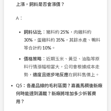
上漲，飼料是否會漲價？
A：
飼料佔比
：豬料約
25%
，肉雞料約
30%
，蛋雞料約
35%
，其餘水產、鴨料
等合計約
10%
。
價格策略
：近期玉米、黃豆、油脂等原
料行情漲幅相當大，公司會根據成本走
勢，
適度且逐步地反應
在飼料售價上。
Q5：各產品線的毛利區間？嘉義馬稠後新廠
何時能達到滿載？新廠將增加多少折舊費
用？