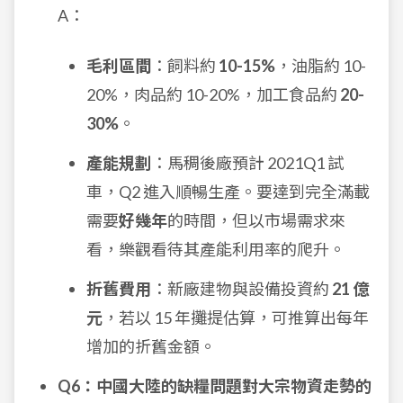
A：
毛利區間
：飼料約
10-15%
，油脂約 10-
20%，肉品約 10-20%，加工食品約
20-
30%
。
產能規劃
：馬稠後廠預計 2021Q1 試
車，Q2 進入順暢生產。要達到完全滿載
需要
好幾年
的時間，但以市場需求來
看，樂觀看待其產能利用率的爬升。
折舊費用
：新廠建物與設備投資約
21 億
元
，若以 15 年攤提估算，可推算出每年
增加的折舊金額。
Q6：中國大陸的缺糧問題對大宗物資走勢的