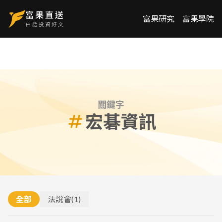
富果研究
富果學院
關鍵字
宏碁資訊
全部
法說會
(
1
)