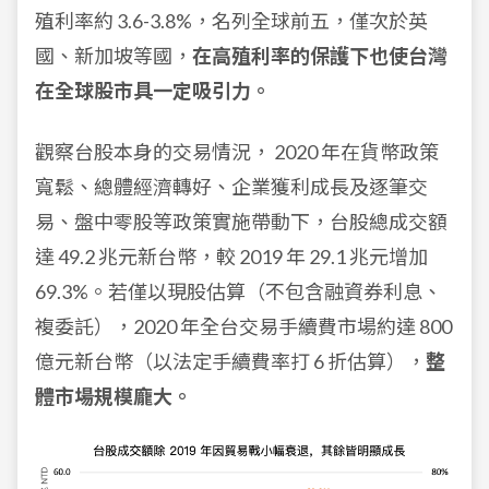
殖利率約 3.6-3.8%，名列全球前五，僅次於英
國、新加坡等國，
在高殖利率的保護下也使台灣
在全球股市具一定吸引力。
觀察台股本身的交易情況， 2020 年在貨幣政策
寬鬆、總體經濟轉好、企業獲利成長及逐筆交
易、盤中零股等政策實施帶動下，台股總成交額
達 49.2 兆元新台幣，較 2019 年 29.1 兆元增加
69.3%。若僅以現股估算（不包含融資券利息、
複委託），2020 年全台交易手續費市場約達 800
億元新台幣（以法定手續費率打 6 折估算），
整
體市場規模龐大。