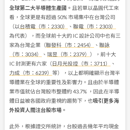
全球第二大半導體生產國。
且若單以晶圓代工來
看，全球更是有超過 50% 市場集中在台灣公司
（以
台積電（市：2330）
、
聯電（市：2303）
為代表），而全球前十大的 IC 設計公司中也有三
家為台灣企業（
聯發科（市：2454）
、
聯詠
（市：3034）
、
瑞昱（市：2379）
），前十大
IC 封測更有六家（
日月光投控（市：3711）
、
力成（市：6239）
等），以上都明確顯示台灣半
導體業在全球的重要性及影響力。且由於半導體
業市值就佔台灣股市整體約 43.7% ，因此在半導
體日益被各國政府重視的趨勢下，也
吸引更多海
外投資人關注台股市場。
此外，根據證交所統計，台股過去幾年平均現金