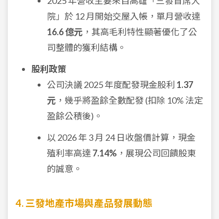
2025 年營收主要來自高雄「三發首席大
院」於 12 月開始交屋入帳，單月營收達
16.6 億元
，其高毛利特性顯著優化了公
司整體的獲利結構。
股利政策
公司決議 2025 年度配發現金股利
1.37
元
，幾乎將盈餘全數配發 (扣除 10% 法定
盈餘公積後)。
以 2026 年 3 月 24 日收盤價計算，現金
殖利率高達
7.14%
，展現公司回饋股東
的誠意。
4. 三發地產市場與產品發展動態