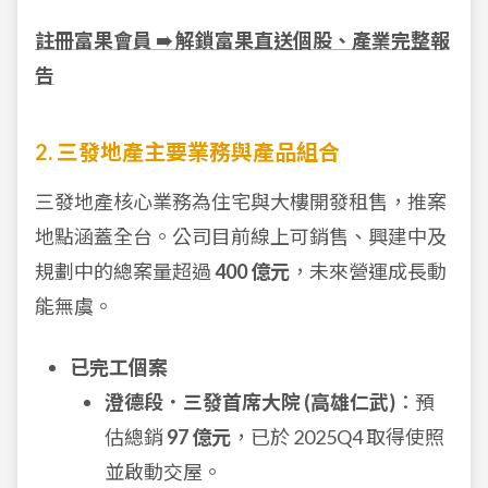
註冊富果會員 ➠ 解鎖富果直送個股、產業完整報
告
2. 三發地產主要業務與產品組合
三發地產核心業務為住宅與大樓開發租售，推案
地點涵蓋全台。公司目前線上可銷售、興建中及
規劃中的總案量超過
400 億元
，未來營運成長動
能無虞。
已完工個案
澄德段．三發首席大院 (高雄仁武)
：預
估總銷
97 億元
，已於 2025Q4 取得使照
並啟動交屋。