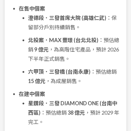
在售中個案
澄德段．三發首席大院 (高雄仁武)
：保
留部分戶別持續銷售。
北投案．MAX 豐璟 (台北北投)
：預估總
銷
9 億元
，為高階住宅產品，預計 2026
下半年正式銷售。
六甲頂．三發橋 (台南永康)
：預估總銷
15 億元
，為成屋銷售。
在建中個案
星鑽段．三發 DIAMOND ONE (台南中
西區)
：預估總銷
38 億元
，預計 2029 年
完工。