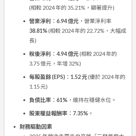
(相較 2024 年的 35.21%，顯著提升)
營業淨利
：
6.94 億元
，營業淨利率
38.81%
(相較 2024 年的 22.72%，大幅成
長)
稅後淨利
：
4.94 億元
(相較 2024 年的
3.75 億元，年增 32%)
每股盈餘 (EPS)
：
1.52 元
(優於 2024 年的
1.15 元)
負債比率
：
61%
，維持在穩健水位。
股東權益報酬率
：
7.35%
。
財務驅動因素