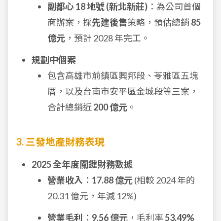
副都心 18 地號 (新北新莊)
：為公司首個
商辦案，採
先建後售
策略，預估總銷
85
億元
，預計 2028 年完工。
規劃中個案
包含高雄市前鎮區興邦段、苓雅區五塊
厝，以及台南市安平區金城段等三案，
合計總銷近
200 億元
。
3. 三發地產財務表現
2025 全年度關鍵財務數據
營業收入
：
17.88 億元
(相較 2024 年的
20.31 億元，年減 12%)
營業毛利
：
9.56 億元
，毛利率
53.49%