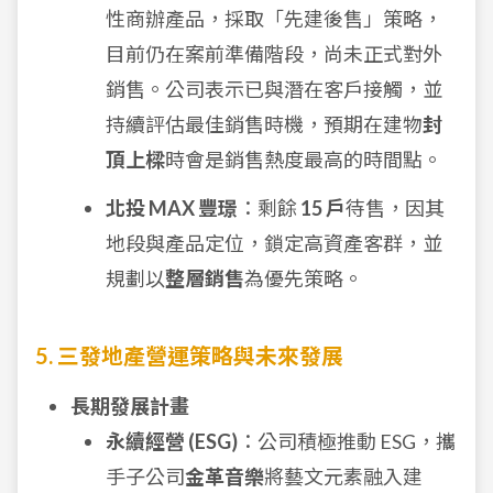
性商辦產品，採取「先建後售」策略，
目前仍在案前準備階段，尚未正式對外
銷售。公司表示已與潛在客戶接觸，並
持續評估最佳銷售時機，預期在建物
封
頂上樑
時會是銷售熱度最高的時間點。
北投 MAX 豐璟
：剩餘
15 戶
待售，因其
地段與產品定位，鎖定高資產客群，並
規劃以
整層銷售
為優先策略。
5. 三發地產營運策略與未來發展
長期發展計畫
永續經營 (ESG)
：公司積極推動 ESG，攜
手子公司
金革音樂
將藝文元素融入建