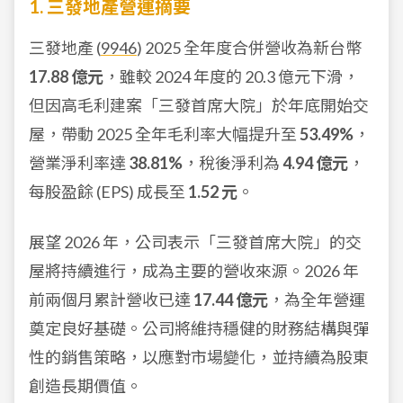
1. 三發地產營運摘要
三發地產 (
9946
) 2025 全年度合併營收為新台幣
17.88 億元
，雖較 2024 年度的 20.3 億元下滑，
但因高毛利建案「三發首席大院」於年底開始交
屋，帶動 2025 全年毛利率大幅提升至
53.49%
，
營業淨利率達
38.81%
，稅後淨利為
4.94 億元
，
每股盈餘 (EPS) 成長至
1.52 元
。
展望 2026 年，公司表示「三發首席大院」的交
屋將持續進行，成為主要的營收來源。2026 年
前兩個月累計營收已達
17.44 億元
，為全年營運
奠定良好基礎。公司將維持穩健的財務結構與彈
性的銷售策略，以應對市場變化，並持續為股東
創造長期價值。