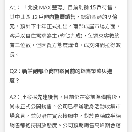
A1： 「北投 MAX 豐璟」目前剩餘
15 戶
待售，
其中北區 12 戶傾向
整層銷售
，總銷金額約
9 億
元
，預計下半年正式推出。南部成屋市場方面，
客戶以自住需求為主 (約佔九成)，每週來客數約
有二位數，但因買方態度謹慎，成交時間拉得較
長。
Q2：新莊副都心商辦案目前的銷售策略與進
度？
A2：此案採
先建後售
，目前仍在案前準備階段，
尚未正式公開銷售。公司已舉辦暖身活動收集市
場意見，並與潛在買家接觸中，對於整棟或半棟
銷售都抱持開放態度。公司預期銷售高峰期會落