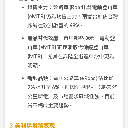
銷售主力
：
公路車 (Road)
與
電動登山車
(eMTB)
仍為銷售主力，兩者合計佔台灣
廠銷往歐洲數量的
69%
。
產品替代效應
：市場趨勢顯示，
電動登
山車 (eMTB) 正逐漸取代傳統登山車
(MTB)
，尤其在高階全避震車款中更為
明顯。
新興品類
：電動公路車 (eRoad) 佔比從
2%
提升至
6%
，但因法規限制（時速 25
公里斷電）及市場需求區域性強，目前
尚不構成主要趨勢。
3. 美利達財務表現