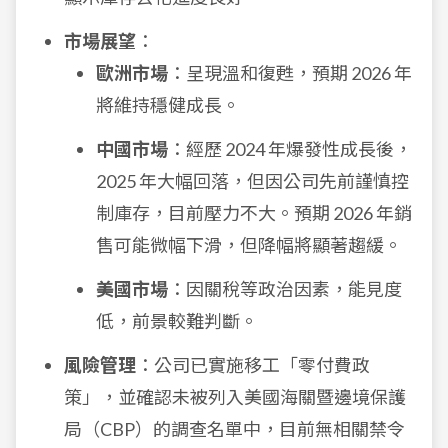
市場展望
：
歐洲市場
：呈現溫和復甦，預期 2026 年
將維持穩健成長。
中國市場
：經歷 2024 年爆發性成長後，
2025 年大幅回落，但因公司先前謹慎控
制庫存，目前壓力不大。預期 2026 年銷
售可能微幅下滑，但降幅將顯著趨緩。
美國市場
：因關稅等政治因素，能見度
低，前景較難判斷。
風險管理
：公司已實施移工「零付費政
策」，並確認未被列入美國海關暨邊境保護
局（CBP）的調查名單中，目前無相關禁令