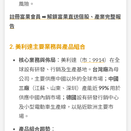
風險。
註冊富果會員 ➠ 解鎖富果直送個股、產業完整報
告
2. 美利達主要業務與產品組合
核心業務與佈局
：美利達（
市：9914
）在全
球設有研發、行銷及生產基地。
台灣廠
為母
公司，主要供應中國以外的全球市場；
中國
三廠
（江蘇、山東、深圳）產能近
99%
用於
供應中國內銷市場；
德國
設有研發行銷中心
及小型電動車生產線，以貼近歐洲主要市
場。
產品組合趨勢
：