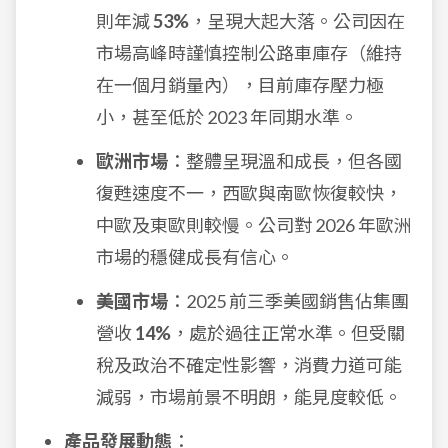
則年減
53%
，呈現大起大落。公司因在
市場高峰時謹慎控制公路車庫存（維持
在一個月銷量內），目前庫存壓力極
小，甚至低於 2023 年同期水準。
歐洲市場
：整體呈現溫和成長，但各國
復甦速度不一，西歐與南歐恢復較快，
中歐及東歐則較慢。公司對 2026 年歐洲
市場的穩健成長有信心。
美國市場
：2025 前三季美國銷售佔集團
營收
14%
，處於過往正常水準。但受關
稅及政治不確定性影響，消費力道可能
減弱，市場前景不明朗，能見度較低。
產品發展動態
：