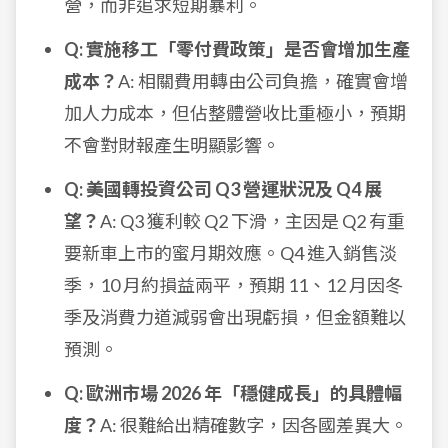
營，而非追求短期暴利。
Q: 實施移工「零付費政策」是否會增加生產
成本？
A: 相關費用轉由公司負擔，確實會增
加人力成本，但佔整體營收比重極小，預期
不會對財報產生明顯影響。
Q: 美國轉投資公司 Q3 營運狀況及 Q4 展
望？
A: Q3 獲利較 Q2 下滑，主因是 Q2 有重
要新車上市的蜜月期效應。Q4 進入銷售淡
季，10 月約損益兩平，預期 11、12 月因冬
季及消費力道減弱會出現虧損，但金額難以
預測。
Q: 歐洲市場 2026 年「穩健成長」的具體幅
度？
A: 很難給出精確數字，因各國差異大。