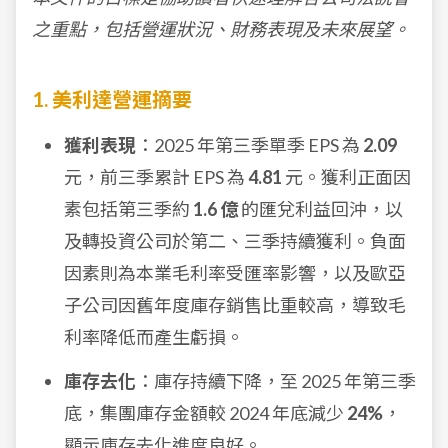
之重點，包括營運狀況、財務表現及未來展望。
1. 美利達營運摘要
獲利表現
：2025 年第三季單季 EPS 為
2.09
元，前三季累計 EPS 為
4.81
元。獲利正面因
素包括第三季約
1.6 億
的匯兌利益回沖，以
及轉投資公司於第二、三季持續獲利。負面
因素則為本業毛利率受匯率影響，以及歐亞
子公司因舊年度庫存銷售比重較高，導致毛
利率降低而產生虧損。
庫存去化
：庫存持續下降，至 2025 年第三季
底，集團庫存金額較 2024 年底減少
24%
，
顯示庫存去化進度良好。