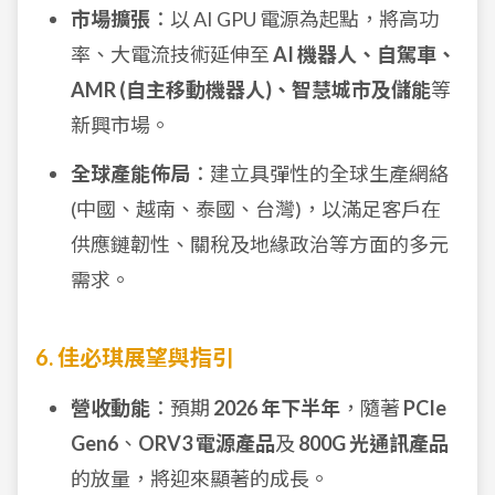
市場擴張
：以 AI GPU 電源為起點，將高功
率、大電流技術延伸至
AI 機器人、自駕車、
AMR (自主移動機器人)、智慧城市及儲能
等
新興市場。
全球產能佈局
：建立具彈性的全球生產網絡
(中國、越南、泰國、台灣)，以滿足客戶在
供應鏈韌性、關稅及地緣政治等方面的多元
需求。
6. 佳必琪展望與指引
營收動能
：預期
2026 年下半年
，隨著
PCIe
Gen6
、
ORV3 電源產品
及
800G 光通訊產品
的放量，將迎來顯著的成長。