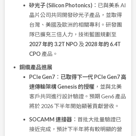
矽光子 (Silicon Photonics)
：已與美系 AI
晶片公司共同開發矽光子產品，並取得
台灣、美國及歐洲的相關專利。研發團
隊已擴充三倍人力，技術藍圖規劃至
2027 年的 3.2T NPO
及
2028 年的 6.4T
CPO
產品。
銅纜產品進展
PCIe Gen7
：
已取得下一代 PCIe Gen7 高
速傳輸架構 Genesis 的授權
，並與北美
客戶共同進行設計驗證。預期 Gen6 產品
將於 2026 下半年開始顯著貢獻營收。
SOCAMM 連接器
：首批大批量驗證已
接近完成，預計下半年將有較明顯的營