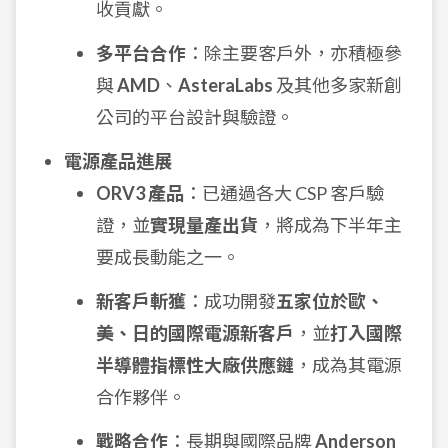
收貢獻。
多平台合作
：除主要客戶外，亦積極參
與
AMD
、
AsteraLabs
及其他多家新創
公司的平台設計與驗證。
電源產品進展
ORV3 產品
：已通過各大 CSP 客戶驗
證，並
實現量產出貨
，將成為下半年主
要成長動能之一。
新客戶斬獲
：成功開發
五家位於歐、
美、日的國際電源新客戶
，並
打入國際
半導體指標性大廠供應鏈
，成為其電源
合作夥伴。
戰略合作
：長期與國際品牌
Anderson