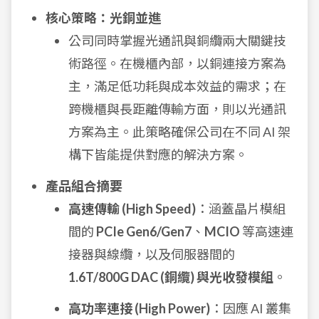
核心策略：光銅並進
公司同時掌握光通訊與銅纜兩大關鍵技
術路徑。在機櫃內部，以銅連接方案為
主，滿足低功耗與成本效益的需求；在
跨機櫃與長距離傳輸方面，則以光通訊
方案為主。此策略確保公司在不同 AI 架
構下皆能提供對應的解決方案。
產品組合摘要
高速傳輸 (High Speed)
：涵蓋晶片模組
間的
PCIe Gen6/Gen7
、
MCIO
等高速連
接器與線纜，以及伺服器間的
1.6T/800G DAC (銅纜) 與光收發模組
。
高功率連接 (High Power)
：因應 AI 叢集