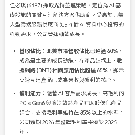
佳必琪 (
6197
) 採取
光銅並進
策略，定位為 AI 基
礎設施的關鍵互連解決方案供應商。受惠於北美
大型雲端服務供應商 (CSP) 對 AI 資料中心投資的
強勁需求，公司營運顯著成長。
營收佔比
：
北美市場營收佔比已超過 60%
，
成為最主要的成長動能。在產品結構上，
數
據網路 (DNT) 相關應用佔比超過 65%
，顯示
高速互連產品已成為營收與獲利的核心。
獲利能力
：隨著 AI 客戶需求成長，高毛利的
PCIe Gen6 與液冷散熱產品有助於優化產品
組合，支撐
毛利率維持在 35% 以上
的水準。
公司預期 2026 年整體毛利率將優於 2025
年。