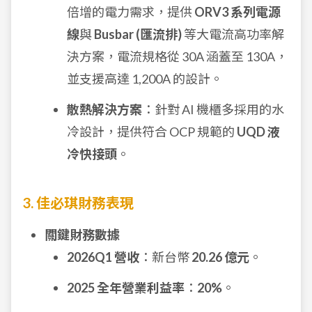
倍增的電力需求，提供
ORV3 系列電源
線
與
Busbar (匯流排)
等大電流高功率解
決方案，電流規格從 30A 涵蓋至 130A，
並支援高達 1,200A 的設計。
散熱解決方案
：針對 AI 機櫃多採用的水
冷設計，提供符合 OCP 規範的
UQD 液
冷快接頭
。
3. 佳必琪財務表現
關鍵財務數據
2026Q1 營收
：新台幣
20.26 億元
。
2025 全年營業利益率
：
20%
。