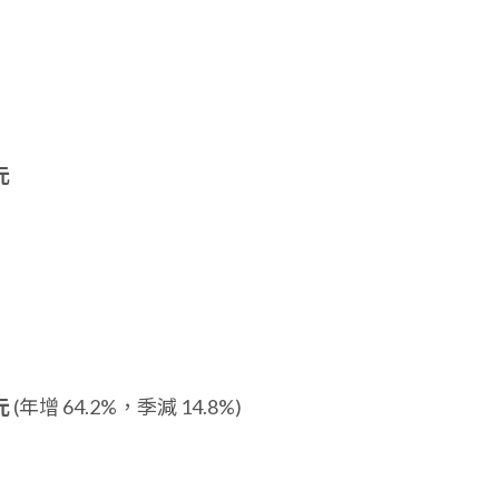
元
元
(年增 64.2%，季減 14.8%)