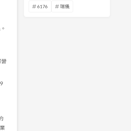
6176
瑞儀
果。
際營
9
生約
本業