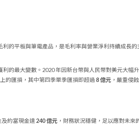
毛利的平板與筆電產品，是毛利率與營業淨利持續成長的
獲利的最大變數。2020 年因新台幣與人民幣對美元大幅
以上的匯損，其中第四季單季匯損即超過
8 億元
，嚴重侵蝕
現金及約當現金達
240 億元
，財務狀況穩健，足以應對未來