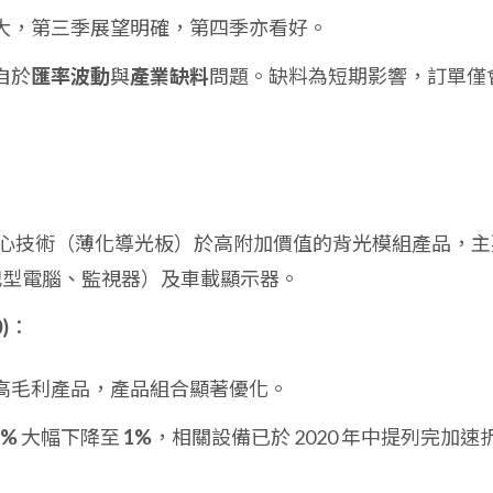
大，第三季展望明確，第四季亦看好。
自於
匯率波動
與
產業缺料
問題。缺料為短期影響，訂單僅
心技術（薄化導光板）於高附加價值的背光模組產品，主
筆記型電腦、監視器）及車載顯示器。
)
：
高毛利產品，產品組合顯著優化。
8%
大幅下降至
1%
，相關設備已於 2020 年中提列完加速