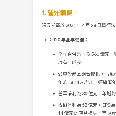
1. 營運摘要
瑞儀光電於 2021 年 4 月 28 日
2020 年全年營運
：
全年合併營收為
561 億元
，
收有所成長。
受惠於產品組合優化，高毛
年的 18.11% 增加，
連續五
營業淨利為
80 億元
，年增約 
稅後淨利為
52 億元
，EPS 
14 億元
的匯兌損失，而 201