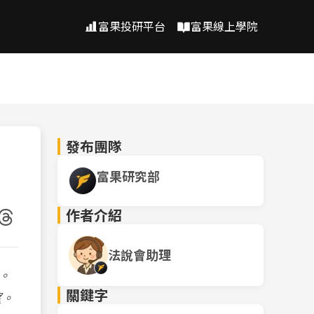
富果投研平台
富果線上學院
發布團隊
富果研究部
作者介紹
法說會助理
。
關鍵字
望。