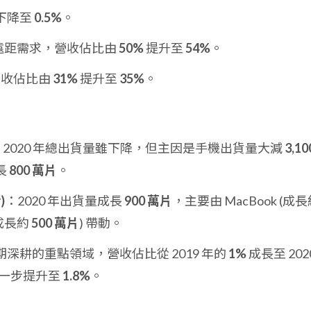
下降至
0.5%
。
遠距需求，營收佔比由
50%
提升至
54%
。
營收佔比由
31%
提升至
35%
。
：2020 年總出貨量雖下降，但主因是手機出貨量大減
3,10
長
800 萬片
。
)
：2020 年出貨量成長
900 萬片
，主要由 MacBook (成
(成長約
500 萬片
) 帶動。
深耕的重點領域，營收佔比從 2019 年的
1%
成長至 202
 進一步提升至
1.8%
。