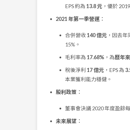
EPS 約為
13.8 元
，優於 201
2021 年第一季營運
：
合併營收
140 億元
，因去年
15%。
毛利率為
17.68%
，為
歷年
稅後淨利
17 億元
，EPS 為
3
本業獲利能力穩健。
股利政策
：
董事會決議 2020 年度盈
未來展望
：