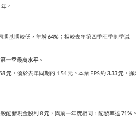
9 年。
同期基期較低，年增
64%
；相較去年第四季旺季則季減
來第一季最高水平
。
.58 元
，優於去年同期的 1.54 元。本業 EPS 約
3.33 元
，顯
餘每股配發現金股利
8 元
，與前一年度相同，配發率達
71%