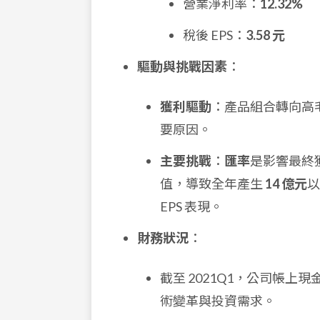
營業淨利率：
12.32%
稅後 EPS：
3.58 元
驅動與挑戰因素
：
獲利驅動
：產品組合轉向高
要原因。
主要挑戰
：
匯率
是影響最終
值，導致全年產生
14 億元
EPS 表現。
財務狀況
：
截至 2021Q1，公司帳上
術變革與投資需求。