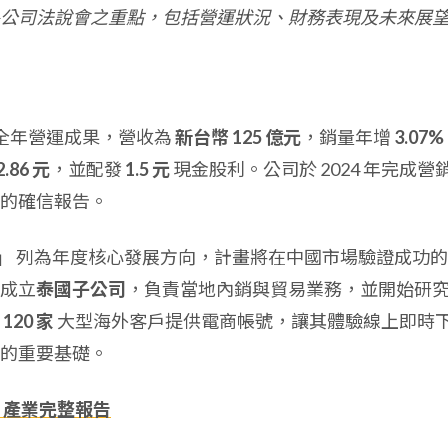
公司法說會之重點，包括營運狀況、財務表現及未來展
4 年全年營運成果，營收為
新台幣 125 億元
，銷量年增
3.07%
2.86 元
，並配發
1.5 元
現金股利。公司於 2024 年完成營
的確信報告。
」
列為年度核心發展方向，計畫將在中國市場驗證成功的
成立
泰國子公司
，負責當地內銷與貿易業務，並開始研
約
120 家
大型海外客戶提供電商帳號，讓其體驗線上即時
的重要基礎。
、產業完整報告