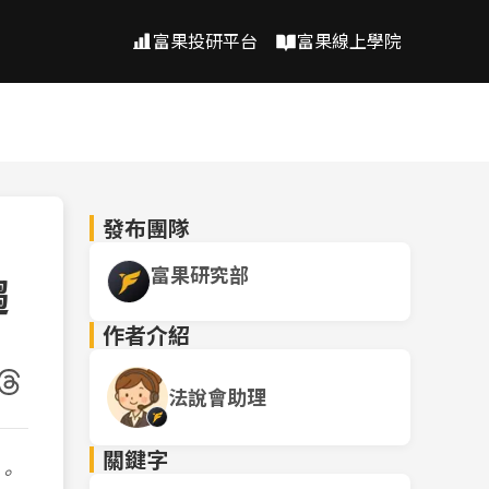
富果投研平台
富果線上學院
發布團隊
富果研究部
趨
作者介紹
法說會助理
關鍵字
。