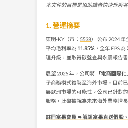
本文件的目標是協助讀者快速理解各
1. 營運摘要
東明-KY（市：
5538
） 公布 202
平均毛利率為
11.85%
，全年 EPS 為
理升級，並取得碳盤查與永續報告書
展望 2025 年，公司將
「電商國際化
子商務模式複製至海外市場。目前已
展歐洲市場的可能性。公司已針對
服務，此舉被視為未來海外業務增長
註冊富果會員 ➠ 解鎖富果直送個股