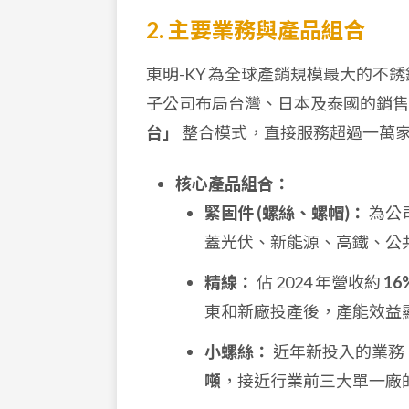
2. 主要業務與產品組合
東明-KY 為全球產銷規模最大的
子公司布局台灣、日本及泰國的銷
台」
整合模式，直接服務超過一萬
核心產品組合：
緊固件 (螺絲、螺帽)：
為公司
蓋光伏、新能源、高鐵、公
精線：
佔 2024 年營收約
16
東和新廠投產後，產能效益顯
小螺絲：
近年新投入的業務
噸
，接近行業前三大單一廠