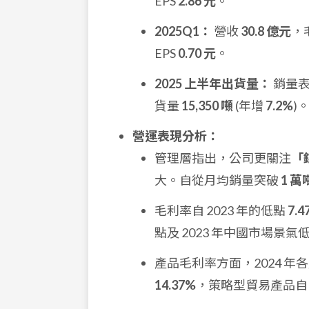
EPS
2.86 元
。
2025Q1：
營收
30.8 億元
，
EPS
0.70 元
。
2025 上半年出貨量：
銷量
貨量
15,350 噸
(年增
7.2%
)
營運表現分析：
管理層指出，公司更關注
「銷
大。自從月均銷量突破
1 萬
毛利率自 2023 年的低點
7.4
點及 2023 年中國市場景
產品毛利率方面，2024 
14.37%
，策略型貿易產品