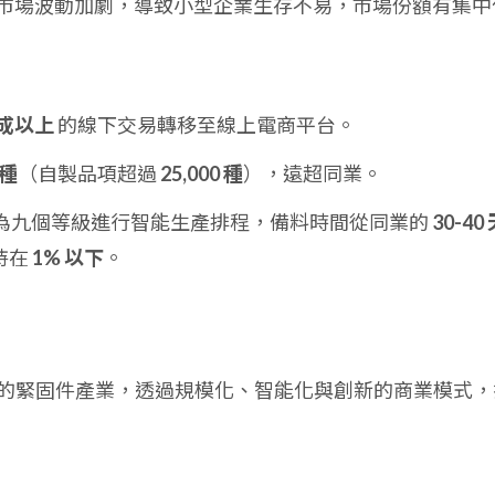
市場波動加劇，導致小型企業生存不易，市場份額有集中
成以上
的線下交易轉移至線上電商平台。
 種
（自製品項超過
25,000 種
），遠超同業。
為九個等級進行智能生產排程，備料時間從同業的
30-40
持在
1% 以下
。
門檻的緊固件產業，透過規模化、智能化與創新的商業模式，