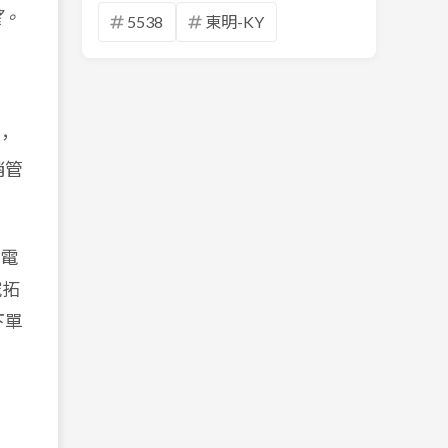
望。
5538
東明-KY
，
銷管
電
究拓
下單