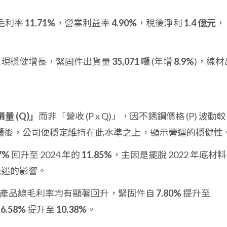
毛利率
11.71%
，營業利益率
4.90%
，稅後淨利
1.4 億元
，
表現穩健增長，緊固件出貨量
35,071 噸
(年增
8.9%
)，線材
。
量 (Q)」
而非「營收 (P x Q)」，因不銹鋼價格 (P) 波動較
噸
後，公司便穩定維持在此水準之上，顯示營運的穩健性
7%
回升至 2024 年的
11.85%
，主因是擺脫 2022 年底材
氣低迷的影響。
年各產品線毛利率均有顯著回升，緊固件自
7.80%
提升至
自
6.58%
提升至
10.38%
。