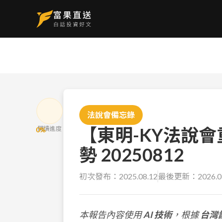
法說會備忘錄
【東明-KY法說
閱讀進度
0
%
勢 20250812
初次發布：
2025.08.12
最後更新：
2026.0
本報告內容使用
AI 技術
，根據
台灣