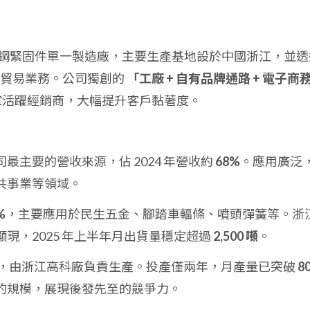
不銹鋼緊固件單一製造廠，主要生產基地設於中國浙江，並透
售貿易業務。公司獨創的
「工廠 + 自有品牌通路 + 電子商
家活躍經銷商，大幅提升客戶黏著度。
最主要的營收來源，佔 2024 年營收約
68%
。應用廣泛
共事業等領域。
%
，主要應用於民生五金、腳踏車輻條、噴頭彈簧等。浙
現，2025 年上半年月出貨量穩定超過
2,500 噸
。
，由浙江高科廠負責生產。投產僅兩年，月產量已突破
8
的規模，展現後發先至的競爭力。