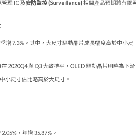
源管理 IC 及
安防監控 (Surveillance)
相關產品預期將有顯
：
季增 7.3%。其中，大尺寸驅動晶片成長幅度高於中小尺
在 2020Q4 與 Q3 大致持平，OLED 驅動晶片則略為下
中，中小尺寸佔比略高於大尺寸。
2.05%，年增 35.87%。