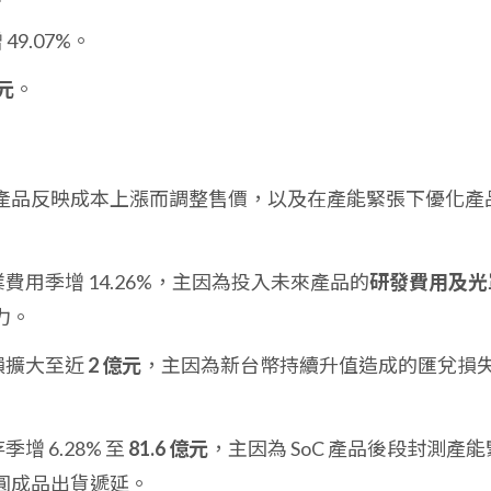
49.07%。
 元
。
產品反映成本上漲而調整售價，以及在產能緊張下優化產
營業費用季增 14.26%，主因為投入未來產品的
研發費用及光
力。
虧損擴大至近
2 億元
，主因為新台幣持續升值造成的匯兌損
季增 6.28% 至
81.6 億元
，主因為 SoC 產品後段封測產能
圓成品出貨遞延。