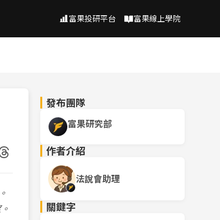
富果投研平台
富果線上學院
發布團隊
富果研究部
作者介紹
法說會助理
。
關鍵字
望。