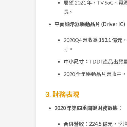
展望 2021 年，TV SoC、電
長。
平面顯示器驅動晶片 (Driver IC)
2020Q4 營收為
153.1 億元
，
寸。
中小尺寸
：TDDI 產品出貨量
2020 全年驅動晶片營收
3. 財務表現
2020 年第四季關鍵財務數據
：
合併營收
：
224.5 億元
，季增 