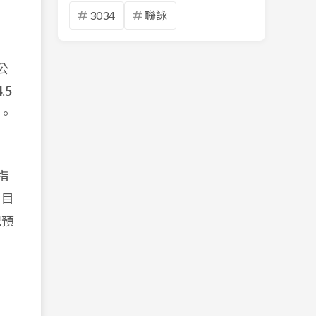
3034
聯詠
公
.5
。
指
。目
況預