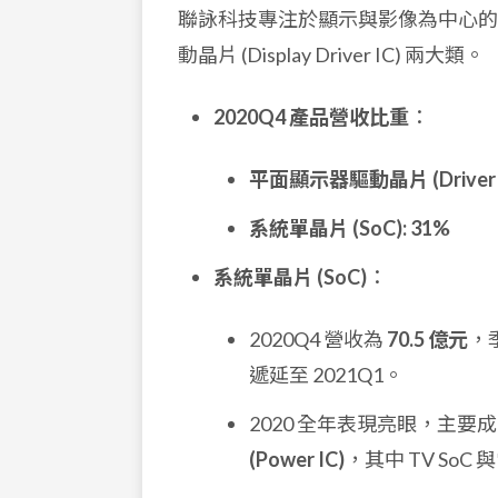
聯詠科技專注於顯示與影像為中心的解
動晶片 (Display Driver IC) 兩大類。
2020Q4 產品營收比重
：
平面顯示器驅動晶片 (Driver I
系統單晶片 (SoC): 31%
系統單晶片 (SoC)
：
2020Q4 營收為
70.5 億元
，
遞延至 2021Q1。
2020 全年表現亮眼，主要
(Power IC)
，其中 TV SoC