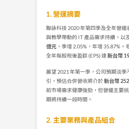
1. 營運摘要
聯詠科技 2020 年第四季及全年
與教學帶動的 IT 產品需求持續，以
億元
，季增 2.05%，年增 35.
全年每股稅後盈餘 (EPS) 達
新台幣 19
展望 2021 年第一季，公司預期
引，預估合併營收將介於
新台幣 252
前市場需求健康強勁，但營運主要挑
期將持續一段時間。
2. 主要業務與產品組合