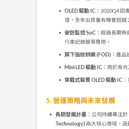
OLED 驅動 IC
：2020Q4
增，全年出貨量有機會超越 20
安防監控 SoC
：經過長期佈局
行車記錄器等應用。
屏下指紋辨識 (FOD)
：產品
Mini LED 驅動 IC
：用於背光
穿戴式裝置 OLED 驅動 IC
：
5. 營運策略與未來發展
長期發展計畫
：公司持續專注於
Technology)
兩大核心領域，涵蓋