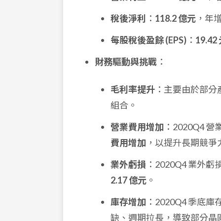
稅後淨利
：
118.2 億元
，年增 
每股稅後盈餘 (EPS)
：
19.42
財務驅動與挑戰
：
毛利率提升
：主要由於部分
組合。
營業費用增加
：2020Q4 
費用增加
，以提升長期競爭
業外虧損
：2020Q4 業外
2.17 億元
。
庫存增加
：2020Q4 季底庫存
缺、週期拉長，導致部分晶