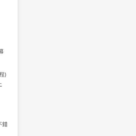
幕
程)
上
不錯