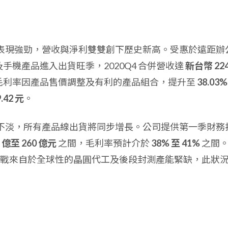
營運表現強勁，營收與淨利雙雙創下歷史新高。受惠於遠距辦
及手機產品進入出貨旺季，2020Q4 合併營收達
新台幣 224
87%。毛利率因產品售價調整及有利的產品組合，提升至
38.03%
.42 元
。
淡季不淡，所有產品線出貨將同步增長。公司提供第一季財務
 億至 260 億元
之間，毛利率預計介於
38% 至 41%
之間
戰來自於全球性的晶圓代工及後段封測產能緊缺，此狀