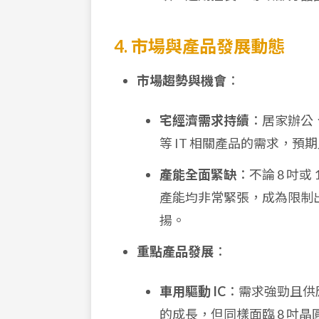
4. 市場與產品發展動態
市場趨勢與機會
：
宅經濟需求持續
：居家辦公
等 IT 相關產品的需求，預期此
產能全面緊缺
：不論 8 吋或
產能均非常緊張，成為限制出
揚。
重點產品發展
：
車用驅動 IC
：需求強勁且供應
的成長，但同樣面臨 8 吋