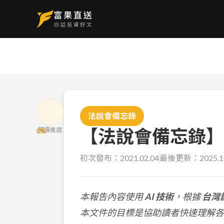
法說會備忘錄
【法說會備忘錄】聯詠
閱讀進度
0
%
初次發布：
2021.02.04
最後更新：
2025.1
本報告內容使用
AI 技術
，根據
台灣
本文件的目標是協助讀者快速理解各