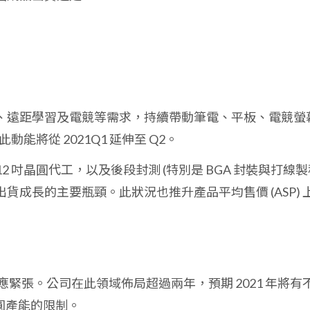
、遠距學習及電競等需求，持續帶動筆電、平板、電競螢
動能將從 2021Q1 延伸至 Q2。
 12 吋晶圓代工，以及後段封測 (特別是 BGA 封裝與打線製
貨成長的主要瓶頸。此狀況也推升產品平均售價 (ASP) 
緊張。公司在此領域佈局超過兩年，預期 2021 年將有
晶圓產能的限制。