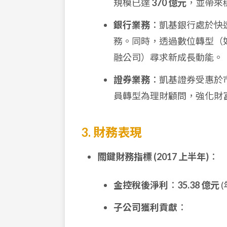
規模已達
370 億元
，並帶來
銀行業務
：凱基銀行處於快
務。同時，透過數位轉型（如建
融公司）尋求新成長動能。
證券業務
：凱基證券受惠於
員轉型為理財顧問，強化財
3. 財務表現
關鍵財務指標 (2017 上半年)
：
金控稅後淨利
：
35.38 億元
子公司獲利貢獻
：