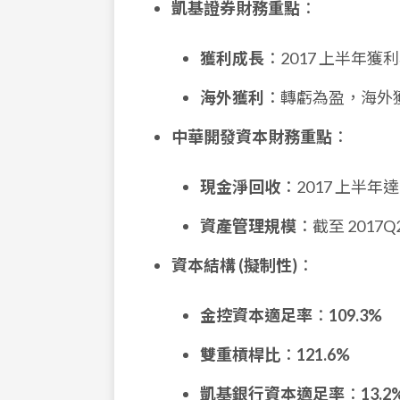
凱基證券財務重點
：
獲利成長
：2017 上半年獲
海外獲利
：轉虧為盈，海外
中華開發資本財務重點
：
現金淨回收
：2017 上半年
資產管理規模
：截至 2017Q
資本結構 (擬制性)
：
金控資本適足率
：
109.3%
雙重槓桿比
：
121.6%
凱基銀行資本適足率
：
13.2