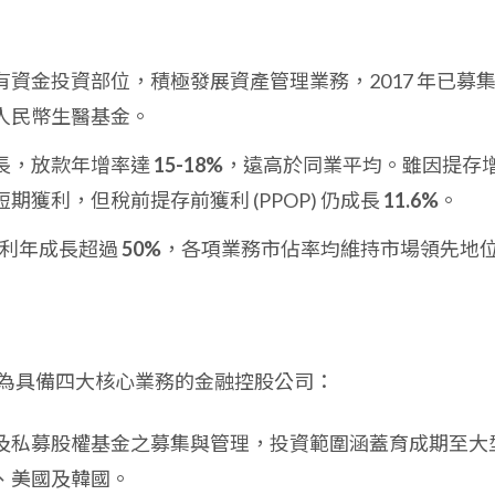
有資金投資部位，積極發展資產管理業務，2017 年已募
人民幣生醫基金。
長，放款年增率達
15-18%
，遠高於同業平均。雖因提存
獲利，但稅前提存前獲利 (PPOP) 仍成長
11.6%
。
月獲利年成長超過
50%
，各項業務市佔率均維持市場領先地
為具備四大核心業務的金融控股公司：
及私募股權基金之募集與管理，投資範圍涵蓋育成期至大
、美國及韓國。