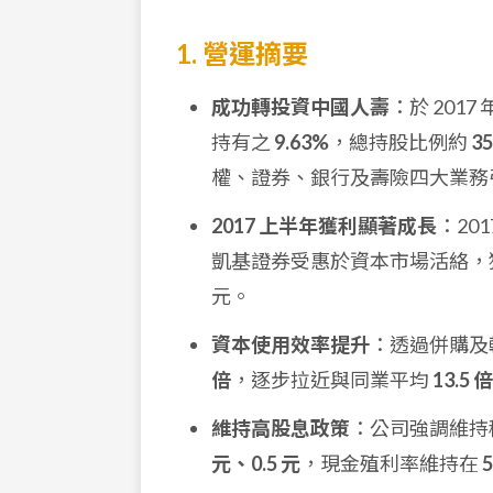
1. 營運摘要
成功轉投資中國人壽
：於 2017
持有之
9.63%
，總持股比例約
3
權、證券、銀行及壽險四大業務
2017 上半年獲利顯著成長
：20
凱基證券受惠於資本市場活絡，
元。
資本使用效率提升
：透過併購及轉
倍
，逐步拉近與同業平均
13.5 倍
維持高股息政策
：公司強調維持
元、0.5 元
，現金殖利率維持在
5