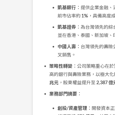
凱基銀行
：提供企業金融、
前市佔率約
1%
，具備高度
凱基證券
：為台灣領先的綜
並在香港、泰國、新加坡、
中國人壽
：台灣領先的壽險
叉銷售。
策略性轉變
：公司策略重心在於
高的銀行與壽險業務，以極大化
兆元
，股東權益提升至
2,387 億
業務部門摘要
：
創投/資產管理
：開發資本正