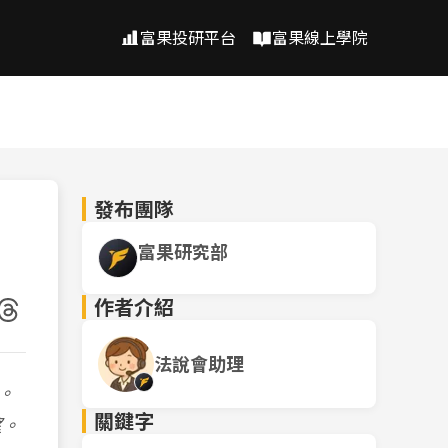
富果投研平台
富果線上學院
發布團隊
富果研究部
作者介紹
法說會助理
。
關鍵字
望。