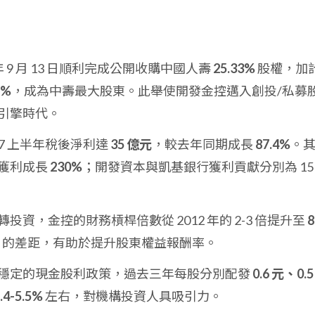
 年 9 月 13 日順利完成公開收購中國人壽
25.33%
股權，加
5%
，成為中壽最大股東。此舉使開發金控邁入創投/私募
引擎時代。
17 上半年稅後淨利達
35 億元
，較去年同期成長
87.4%
。
獲利成長
230%
；開發資本與凱基銀行獲利貢獻分別為 15
投資，金控的財務槓桿倍數從 2012 年的 2-3 倍提升至
8
的差距，有助於提升股東權益報酬率。
穩定的現金股利政策，過去三年每股分別配發
0.6 元、0.5
.4-5.5%
左右，對機構投資人具吸引力。