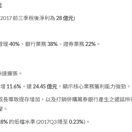
元
 2017 前三季稅後淨利為
28 億元
)
管理
40%
、銀行業務
38%
、證券業務
22%
。
快速擴張。
年增
11.6%
，達
24.45 億元
，顯示核心業務獲利能力強勁。
成長導致提存增加，以及打銷併購萬泰銀行產生之遞延所
壓。
28%
的低檔水準 (2017Q3 降至
0.23%
)。