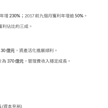
利年增
230%
；2017 前九個月獲利年增逾
50%
。
獲利佔比約三成。
達
30 億元
，資產活化進展順利。
2 為
370 億元
，管理費收入穩定成長。
%
(資本充裕)