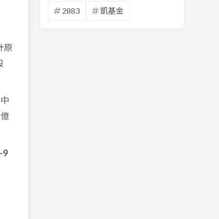
2883
凱基金
計原
股
其中
 億
-9