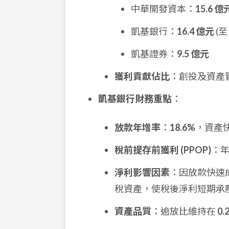
中華開發資本：
15.6 億
凱基銀行：
16.4 億元
(至
凱基證券：
9.5 億元
獲利貢獻佔比
：創投及資產
凱基銀行財務重點
：
放款年增率
：
18.6%
，資產
稅前提存前獲利 (PPOP)
：
淨利影響因素
：因放款快速
稅資產，使稅後淨利短期承
資產品質
：逾放比維持在
0.