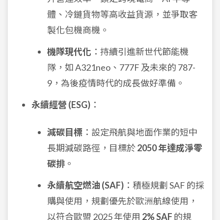
體、冷鏈貨物等高收益貨源，並爭取客
製化包機商機。
機隊現代化
：持續引進新世代節能機
隊，如 A321neo、777F 及未來的 787-
9，為後疫情時代的成長做好準備。
永續經營 (ESG)
：
減碳目標
：設定飛航與地面作業的短中
長期減碳路徑，目標於
2050 年達成淨零
碳排
。
永續航空燃油 (SAF)
：積極規劃 SAF 的採
購與使用，規劃優先於歐洲航線使用，
以符合歐盟 2025 年使用
2% SAF
的規