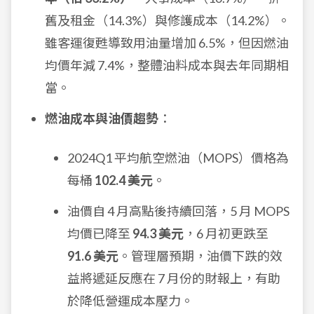
舊及租金（14.3%）與修護成本（14.2%）。
雖客運復甦導致用油量增加 6.5%，但因燃油
均價年減 7.4%，整體油料成本與去年同期相
當。
燃油成本與油價趨勢
：
2024Q1 平均航空燃油（MOPS）價格為
每桶
102.4 美元
。
油價自 4 月高點後持續回落，5 月 MOPS
均價已降至
94.3 美元
，6 月初更跌至
91.6 美元
。管理層預期，油價下跌的效
益將遞延反應在 7 月份的財報上，有助
於降低營運成本壓力。