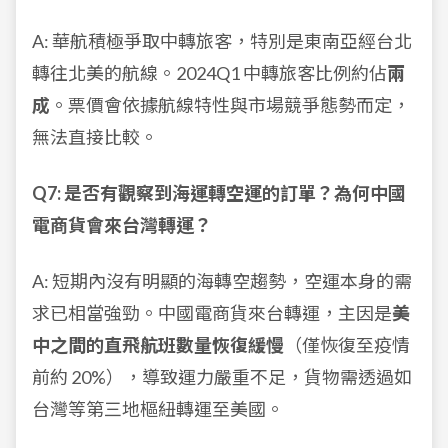
A: 華航積極爭取中轉旅客，特別是東南亞經台北
轉往北美的航線。2024Q1 中轉旅客比例約佔
兩
成
。票價會依據航線特性與市場競爭態勢而定，
無法直接比較。
Q7: 是否有觀察到海運轉空運的訂單？為何中國
電商貨會來台灣轉運？
A: 短期內沒有明顯的海轉空趨勢，空運本身的需
求已相當強勁。中國電商貨來台轉運，主因是
美
中之間的直飛航班數量恢復緩慢
（僅恢復至疫情
前約 20%），導致運力嚴重不足，貨物需透過如
台灣等第三地樞紐轉運至美國。