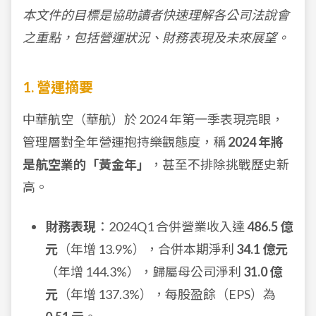
本文件的目標是協助讀者快速理解各公司法說會
之重點，包括營運狀況、財務表現及未來展望。
1. 營運摘要
中華航空（華航）於 2024 年第一季表現亮眼，
管理層對全年營運抱持樂觀態度，稱
2024 年將
是航空業的「黃金年」
，甚至不排除挑戰歷史新
高。
財務表現
：2024Q1 合併營業收入達
486.5 億
元
（年增 13.9%），合併本期淨利
34.1 億元
（年增 144.3%），歸屬母公司淨利
31.0 億
元
（年增 137.3%），每股盈餘（EPS）為