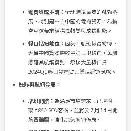
電商貨成主流
：全球跨境電商的蓬勃發
展，特別是來自中國的電商貨源，為航
空貨運帶來結構性轉變與成長動能。
轉口樞紐地位
：因美中航班恢復緩慢，
大量中國貨物需經由第三地轉運，華航
憑藉其航網優勢，承接大量轉口貨，
2024Q1 轉口貨量佔比穩定超過
50%
。
機隊與航網發展
：
增班開航
：為滿足市場需求，已增租一
架 A350-900 客機，並將於
7 月 14 日開
航西雅圖
，強化北美航網佈局。