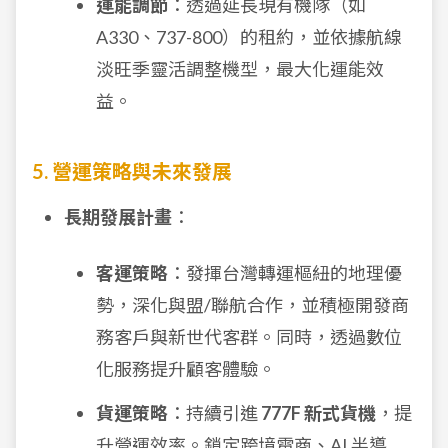
運能調節
：透過延長現有機隊（如
A330、737-800）的租約，並依據航線
淡旺季靈活調整機型，最大化運能效
益。
5. 營運策略與未來發展
長期發展計畫
：
客運策略
：發揮台灣轉運樞紐的地理優
勢，深化與盟/聯航合作，並積極開發商
務客戶與新世代客群。同時，透過數位
化服務提升顧客體驗。
貨運策略
：持續引進
777F 新式貨機
，提
升營運效率。鎖定跨境電商、AI 半導