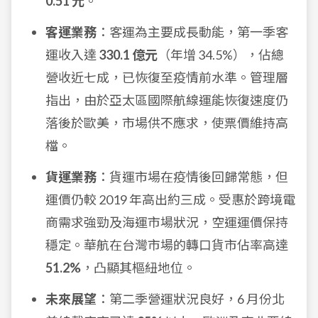
0.51 元
。
客運業務
：客運為主要成長動能，第一季客
運收入達
330.1 億元
（年增 34.5%），佔總
營收近七成，已恢復至疫情前水準。管理層
指出，由於亞太區國際航線運能恢復速度仍
落後於歐美，市場供不應求，使票價維持高
檔。
貨運業務
：貨運市場在疫情後回歸常態，但
運價仍較 2019 年高出約三成。受惠於跨境電
商需求強勁及海運市場狀況，空運運價保持
穩定。華航在台灣市場的轉口貨市佔率高達
51.2%
，凸顯其樞紐地位。
未來展望
：第二季營運狀況良好，6 月份北