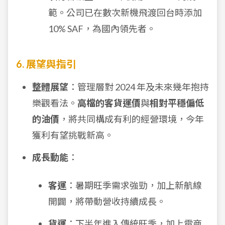
範。公司已在數次新機飛渡回台時添加
10% SAF，為國內領先者。
6. 展望與指引
整體展望
：管理層對 2024 年及未來幾年抱持
樂觀看法。
高檔的客貨運價
與
相對平穩偏低
的油價
，將共同構成有利的經營環境，今年
獲利有望挑戰新高。
成長動能
：
客運
：暑期旺季需求強勁，加上新航線
開闢，將帶動營收持續成長。
貨運
：下半年進入傳統旺季，加上電商