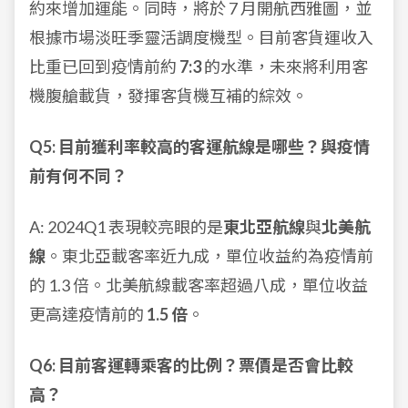
約來增加運能。同時，將於 7 月開航西雅圖，並
根據市場淡旺季靈活調度機型。目前客貨運收入
比重已回到疫情前約
7:3
的水準，未來將利用客
機腹艙載貨，發揮客貨機互補的綜效。
Q5: 目前獲利率較高的客運航線是哪些？與疫情
前有何不同？
A: 2024Q1 表現較亮眼的是
東北亞航線
與
北美航
線
。東北亞載客率近九成，單位收益約為疫情前
的 1.3 倍。北美航線載客率超過八成，單位收益
更高達疫情前的
1.5 倍
。
Q6: 目前客運轉乘客的比例？票價是否會比較
高？