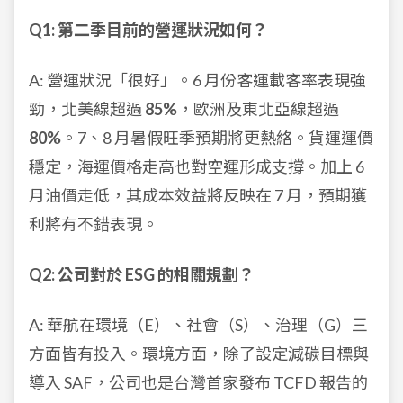
Q1: 第二季目前的營運狀況如何？
A: 營運狀況「很好」。6 月份客運載客率表現強
勁，北美線超過
85%
，歐洲及東北亞線超過
80%
。7、8 月暑假旺季預期將更熱絡。貨運運價
穩定，海運價格走高也對空運形成支撐。加上 6
月油價走低，其成本效益將反映在 7 月，預期獲
利將有不錯表現。
Q2: 公司對於 ESG 的相關規劃？
A: 華航在環境（E）、社會（S）、治理（G）三
方面皆有投入。環境方面，除了設定減碳目標與
導入 SAF，公司也是台灣首家發布 TCFD 報告的