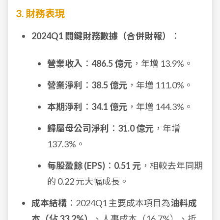
3. 財務表現
2024Q1 關鍵財務數據（合併財報）
：
營業收入
：
486.5 億元
，年增 13.9%。
營業淨利
：
38.5 億元
，年增 111.0%。
本期淨利
：
34.1 億元
，年增 144.3%。
歸屬母公司淨利
：
31.0 億元
，年增
137.3%。
每股盈餘 (EPS)
：
0.51 元
，相較去年同期
的 0.22 元大幅成長。
成本結構
：2024Q1 主要成本項目為
油料成
本（佔 33.2%）
、人事成本（16.7%）、折