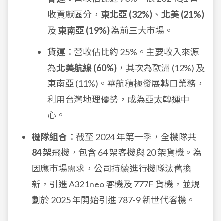
收貢獻區分，
東北亞 (32%)
、
北美 (21%)
及
東南亞 (19%)
為前三大市場。
貨運
：營收佔比約 25%。主要收入來源
為
北美航線 (60%)
，其次為歐洲 (12%) 及
東南亞 (11%)。華航積極發展轉口業務，
利用台灣地理優勢，成為亞太轉運中
心。
機隊組合
：截至 2024 年第一季，全機隊共
84 架
飛機，包含 64 架客機與 20 架貨機。為
因應市場需求，公司持續進行機隊汰舊換
新，引進 A321neo 客機及 777F 貨機，並規
劃於 2025 年開始引進 787-9 新世代客機。