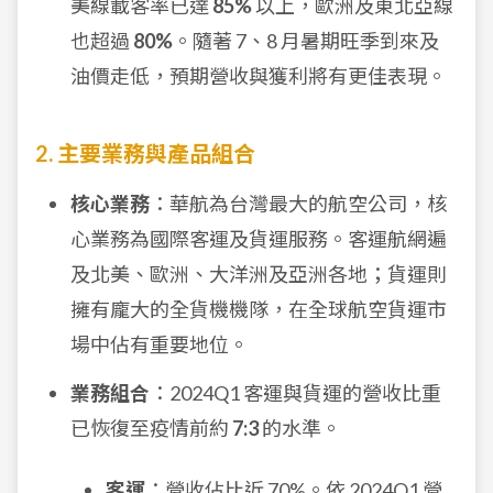
美線載客率已達
85%
以上，歐洲及東北亞線
也超過
80%
。隨著 7、8 月暑期旺季到來及
油價走低，預期營收與獲利將有更佳表現。
2. 主要業務與產品組合
核心業務
：華航為台灣最大的航空公司，核
心業務為國際客運及貨運服務。客運航網遍
及北美、歐洲、大洋洲及亞洲各地；貨運則
擁有龐大的全貨機機隊，在全球航空貨運市
場中佔有重要地位。
業務組合
：2024Q1 客運與貨運的營收比重
已恢復至疫情前約
7:3
的水準。
客運
：營收佔比近 70%。依 2024Q1 營