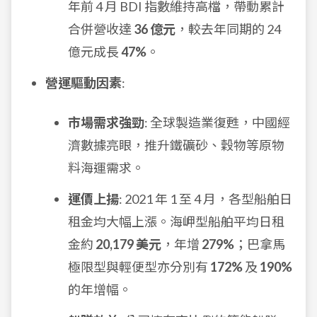
年前 4 月 BDI 指數維持高檔，帶動累計
合併營收達
36 億元
，較去年同期的 24
億元成長
47%
。
營運驅動因素
:
市場需求強勁
: 全球製造業復甦，中國經
濟數據亮眼，推升鐵礦砂、穀物等原物
料海運需求。
運價上揚
: 2021 年 1 至 4 月，各型船舶日
租金均大幅上漲。海岬型船舶平均日租
金約
20,179 美元
，年增
279%
；巴拿馬
極限型與輕便型亦分別有
172%
及
190%
的年增幅。