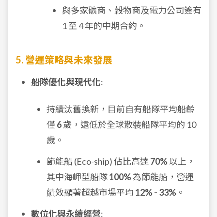
與多家礦商、穀物商及電力公司簽有
1 至 4 年的中期合約。
5. 營運策略與未來發展
船隊優化與現代化
:
持續汰舊換新，目前自有船隊平均船齡
僅
6
歲，遠低於全球散裝船隊平均的 10
歲。
節能船 (Eco-ship) 佔比高達
70%
以上，
其中海岬型船隊
100%
為節能船，營運
績效顯著超越市場平均
12% - 33%
。
數位化與永續經營
: