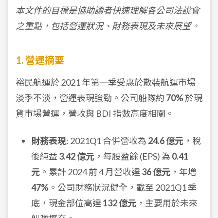
本文件的目標是協助讀者快速理解各公司法說會
之重點，包括營運狀況、財務表現及未來展望。
1. 營運摘要
裕民航運於 2021 年第一季受惠於散裝航運市場
淡季不淡，營運表現強勁。公司船隊約
70%
於現
貨市場營運，營收與 BDI 指數高度相關。
財務表現
: 2021Q1 合併營收為
24.6 億元
，稅
後純益
3.42 億元
，每股盈餘 (EPS) 為
0.41
元
。累計 2024 前 4 月營收達
36 億元
，年增
47%
。公司財務狀況健全，截至 2021Q1 季
底，現金部位高達
132 億元
，主要用於未來