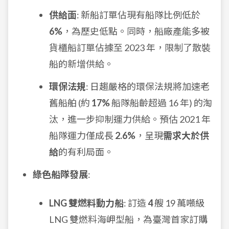
供給面
: 新船訂單佔現有船隊比例低於
6%
，為歷史低點。同時，船廠產能多被
貨櫃船訂單佔據至 2023 年，限制了散裝
船的新增供給。
環保法規
: 日趨嚴格的環保法規將加速老
舊船舶 (約
17%
船隊船齡超過 16 年) 的淘
汰，進一步抑制運力供給。預估 2021 年
船隊運力僅成長
2.6%
，呈現
需求大於供
給
的有利局面。
綠色船隊發展
:
LNG 雙燃料動力船
: 訂造
4
艘 19 萬噸級
LNG 雙燃料海岬型船，為臺灣首家訂購