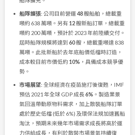
船隊擴充。
船隊擴張
: 公司目前營運
48
艘船舶，總載重
噸約 638 萬噸。另有
12
艘新船訂單，總載重
噸約 200 萬噸，預計於 2023 年前陸續交付。
屆時船隊規模將達到
60
艘，總載重噸達 838
萬噸。此批新船於去年底船價低檔時訂造，
成本較目前市價低約
10%
，具備成本競爭優
勢。
市場展望
: 全球經濟在疫苗施打後復甦，IMF
預估 2021 年全球 GDP 成長
6%
。製造業景
氣回溫帶動原物料需求，加上散裝船隊訂單
處於歷史低檔 (低於 6%) 及環保法規加速舊船
淘汰，預期未來幾年市場需求成長將高於運
力供給成長，有利於散裝市場景氣持續復