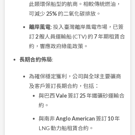
此類環保船型的航商。相較傳統燃油，
可減少
25%
的二氧化碳排放。
離岸風電
: 投入臺灣離岸風電市場，已簽
訂
2
艘人員運輸船 (CTV) 的
7
年期租賃合
約，響應政府綠能政策。
長期合約佈局
:
為確保穩定獲利，公司與全球主要礦商
及客戶簽訂長期合約，包括：
與巴西
Vale
簽訂
25
年鐵礦砂運輸合
約。
與南非
Anglo American
簽訂
10
年
LNG 動力船租賃合約。