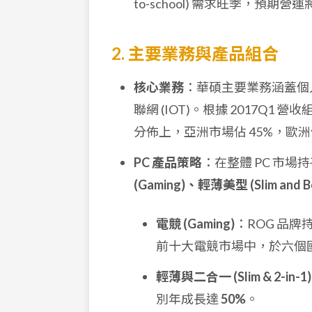
to-school) 需求旺季，預期
2. 主要業務與產品組合
核心業務
：華碩主要業務涵蓋個人電腦 
聯網 (IOT)。根據 2017Q1 營
分佈上，亞洲市場佔 45%，歐洲佔
PC 產品策略
：在整體 PC 市
(Gaming)、輕薄美型 (Slim and B
電競 (Gaming)
：ROG 品牌持
前十大電競市場中，於六個
輕薄與二合一 (Slim & 2-in-1)
別年成長達
50%
。