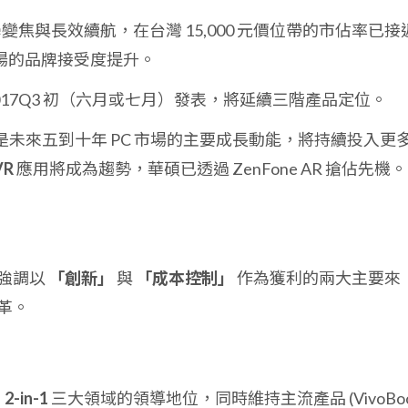
變焦與長效續航，在台灣 15,000 元價位帶的市佔率已接
場的品牌接受度提升。
017Q3 初（六月或七月）發表，將延續三階產品定位。
是未來五到十年 PC 市場的主要成長動能，將持續投入更
VR
應用將成為趨勢，華碩已透過 ZenFone AR 搶佔先機。
強調以
「創新」
與
「成本控制」
作為獲利的兩大主要來
革。
2-in-1
三大領域的領導地位，同時維持主流產品 (VivoBoo