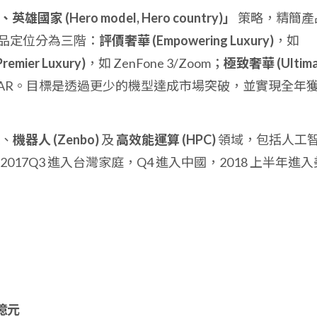
國家 (Hero model, Hero country)」
策略，精簡產
品定位分為三階：
評價奢華 (Empowering Luxury)
，如
emier Luxury)
，如 ZenFone 3/Zoom；
極致奢華 (Ultima
Deluxe/AR。目標是透過更少的機型達成市場突破，並實現全年
、
機器人 (Zenbo)
及
高效能運算 (HPC)
領域，包括人工
2017Q3 進入台灣家庭，Q4 進入中國，2018 上半年進入
 億元