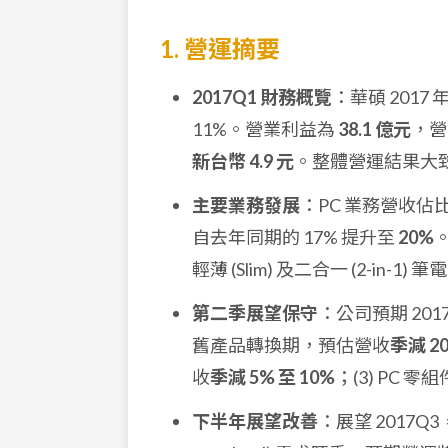
1. 營運摘要
2017Q1 財務概覽
：華碩 201
11%。營業利益為
38.1 億元
，營
新台幣 4.9 元
。整體營運結果大
主要業務發展
：PC 業務營收佔比
自去年同期的 17% 提升至
20%
輕薄 (Slim) 及二合一 (2-in-1)
第二季展望保守
：公司預期 20
舊產品轉換期，預估營收
季減 20
收
季減 5% 至 10%
；(3) PC
下半年展望改善
：展望 2017Q