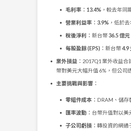
毛利率
：
13.4%
，較去年同期的
營業利益率
：
3.9%
，低於去年
稅後淨利
：新台幣
36.5 億元
每股盈餘 (EPS)
：新台幣
4.9
業外損益
：2017Q1 業外收益合
幣對美元大幅升值 6%，但公
主要挑戰與影響
：
零組件成本
：DRAM、儲
匯率波動
：台幣升值對以美
子公司虧損
：轉投資的網通