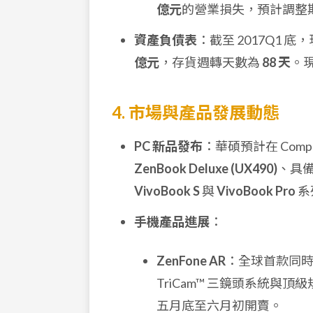
億元
的營業損失，預計調整
資產負債表
：截至 2017Q1 
億元
，存貨週轉天數為
88 天
。現金
4. 市場與產品發展動態
PC 新品發布
：華碩預計在 Com
ZenBook Deluxe (UX490)
、具
VivoBook S
與
VivoBook Pro
系
手機產品進展
：
ZenFone AR
：全球首款同時支援 G
TriCam™ 三鏡頭系統與頂級規
五月底至六月初開賣。