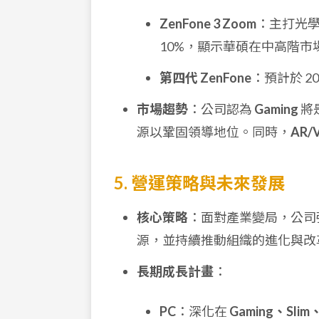
ZenFone 3 Zoom
：主打光學
10%，顯示華碩在中高階市
第四代 ZenFone
：預計於 2
市場趨勢
：公司認為
Gaming
將
源以鞏固領導地位。同時，
AR/
5. 營運策略與未來發展
核心策略
：面對產業變局，公司
源，並持續推動組織的進化與改
長期成長計畫
：
PC
：深化在
Gaming、Slim、