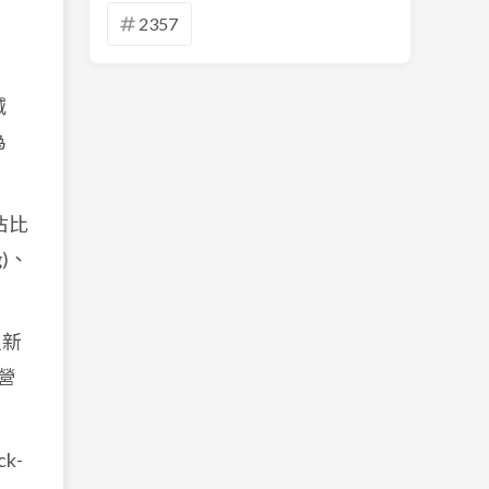
2357
減
為
佔比
)、
入新
件營
k-