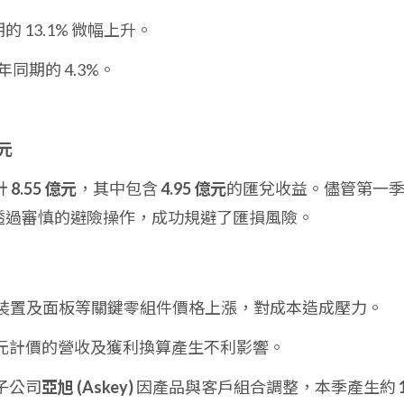
 13.1% 微幅上升。
同期的 4.3%。
 元
計
8.55 億元
，其中包含
4.95 億元
的匯兌收益。儘管第一
司透過審慎的避險操作，成功規避了匯損風險。
存裝置及面板等關鍵零組件價格上漲，對成本造成壓力。
元計價的營收及獲利換算產生不利影響。
子公司
亞旭 (Askey)
因產品與客戶組合調整，本季產生約