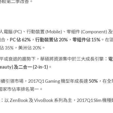
營運將較第二季改善。
(PC)、行動裝置 (Mobile)、零組件 (Component) 
收組合，
PC 佔 62%
，
行動裝置佔 20%
，
零組件佔 15%
。在
 35%，美洲佔 20%。
場持平或衰退的趨勢下，華碩將資源集中於三大成長引擎：
電
eauty) 及二合一 (2-in-1)
。
續引領市場，2017Q1 Gaming 機型年成長達
50%
，在全
國家市佔率排名第一。
：以 ZenBook 及 VivoBook 系列為主，2017Q1 Slim 機