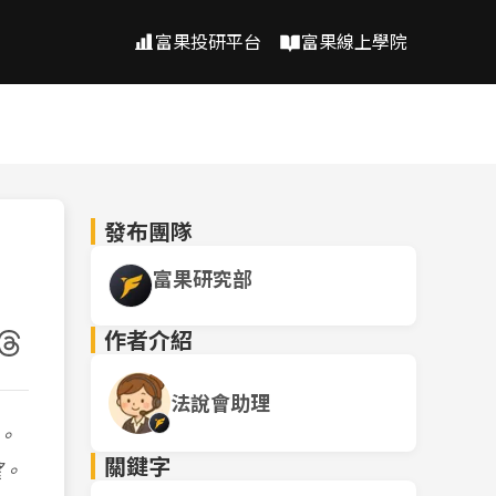
富果投研平台
富果線上學院
發布團隊
富果研究部
作者介紹
法說會助理
。
關鍵字
望。