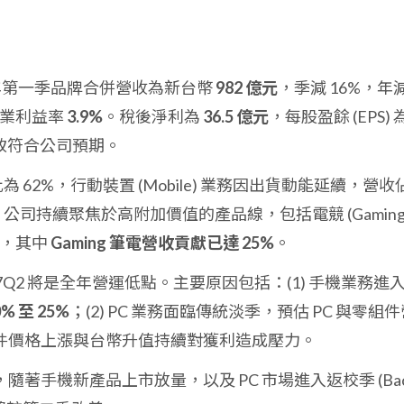
7 年第一季品牌合併營收為新台幣
982 億元
，季減 16%，年
業利益率
3.9%
。稅後淨利為
36.5 億元
，每股盈餘 (EPS) 
致符合公司預期。
為 62%，行動裝置 (Mobile) 業務因出貨動能延續，營收
。公司持續聚焦於高附加價值的產品線，包括電競 (Gaming
 筆電，其中
Gaming 筆電營收貢獻已達 25%
。
17Q2 將是全年營運低點。主要原因包括：(1) 手機業務進
% 至 25%
；(2) PC 業務面臨傳統淡季，預估 PC 與零組
 零組件價格上漲與台幣升值持續對獲利造成壓力。
3，隨著手機新產品上市放量，以及 PC 市場進入返校季 (Bac