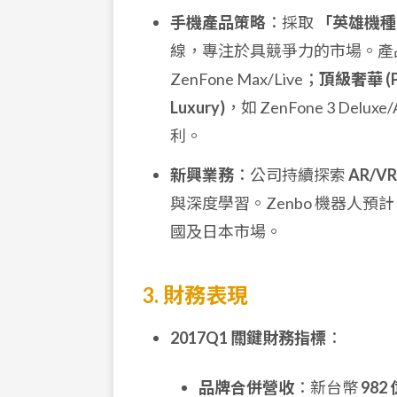
手機產品策略
：採取
「英雄機種、英雄
線，專注於具競爭力的市場。產
ZenFone Max/Live；
頂級奢華 (Pr
Luxury)
，如 ZenFone 3 
利。
新興業務
：公司持續探索
AR/VR
與深度學習。Zenbo 機器人預計 
國及日本市場。
3. 財務表現
2017Q1 關鍵財務指標
：
品牌合併營收
：新台幣
982