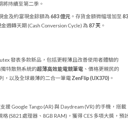
期將持續至第二季。
底，現金及約當現金餘額為
683 億元
。存貨金額微幅增加至
8
週轉天期 (Cash Conversion Cycle) 為
87 天
。
putex 發表多款新品，包括更輕薄且改善使用者體驗的
備獨特散熱系統的
超薄高效能電競筆電
、價格更親民的
列，以及全球最薄的二合一筆電
ZenFlip (UX370)
。
oogle Tango (AR) 與 Daydream (VR) 的手機，搭載
格 (S821 處理器、8GB RAM)，獲得 CES 多項大獎，預