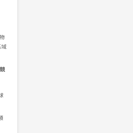
及物
區域
競
球
種類