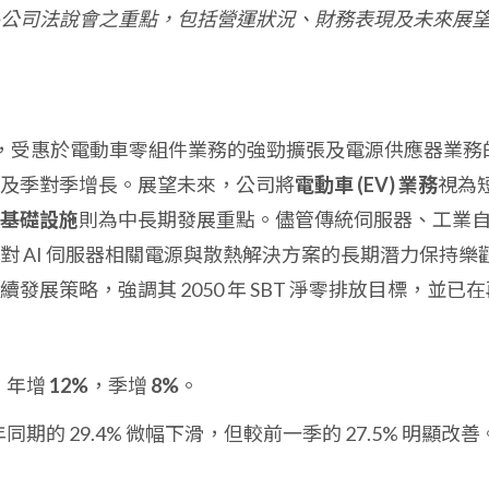
公司法說會之重點，包括營運狀況、財務表現及未來展
穩健，受惠於電動車零組件業務的強勁擴張及電源供應器業務
及季對季增長。展望未來，公司將
電動車 (EV) 業務
視為
基礎設施
則為中長期發展重點。儘管傳統伺服器、工業
 AI 伺服器相關電源與散熱解決方案的長期潛力保持樂
展策略，強調其 2050 年 SBT 淨零排放目標，並已在
，年增
12%
，季增
8%
。
同期的 29.4% 微幅下滑，但較前一季的 27.5% 明顯改善