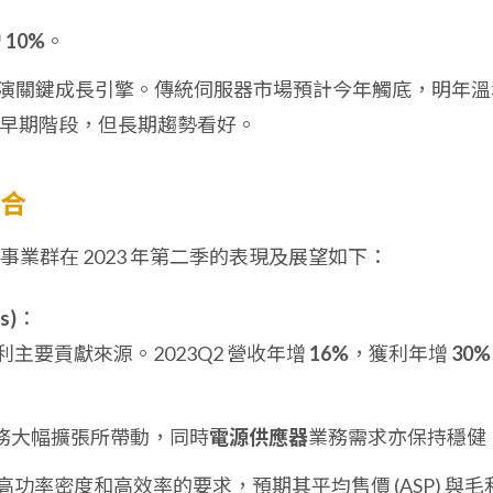
增
10%
。
演關鍵成長引擎。傳統伺服器市場預計今年觸底，明年溫
於早期階段，但長期趨勢看好。
組合
業群在 2023 年第二季的表現及展望如下：
s)
：
主要貢獻來源。2023Q2 營收年增
16%
，獲利年增
30%
務大幅擴張所帶動，同時
電源供應器
業務需求亦保持穩健
高功率密度和高效率的要求，預期其平均售價 (ASP) 與毛