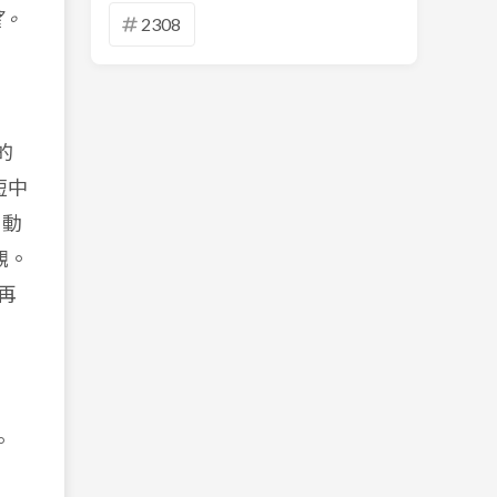
望。
2308
的
短中
自動
觀。
再
。