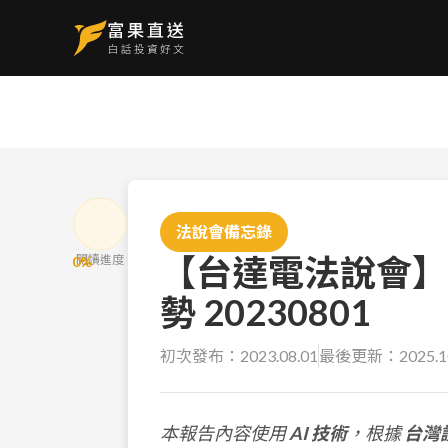
法說會備忘錄
【台達電法說會】
閱讀進度
0
%
勢 20230801
初次發布：
2023.08.01
最後更新：
2025.1
本報告內容使用
AI 技術
，根據
台灣