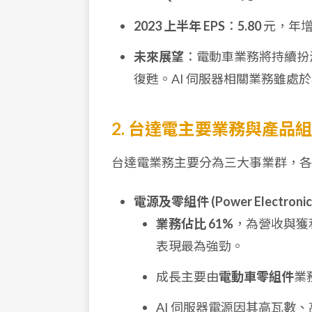
2023 上半年 EPS
：
5.80
元，年
未來展望
：電動車業務將持續扮
復甦。AI 伺服器相關業務雖處
2. 台達電主要業務與產品
台達電業務主要分為三大事業群，各事
電源及零組件 (Power Electronic
業務佔比 61%
，為營收與獲利
表現最為強勁。
成長主要由
電動車零組件
業
AI 伺服器電源因其高瓦數、