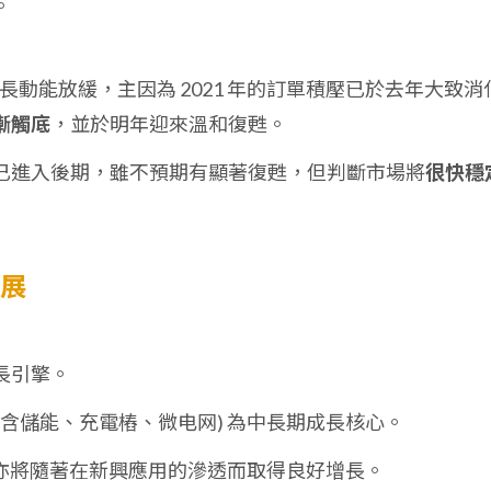
。
年成長動能放緩，主因為 2021 年的訂單積壓已於去年大致消
漸觸底
，並於明年迎來溫和復甦。
已進入後期，雖不預期有顯著復甦，但判斷市場將
很快穩
發展
長引擎。
包含儲能、充電樁、微电网) 為中長期成長核心。
) 亦將隨著在新興應用的滲透而取得良好增長。