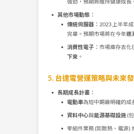
強勁，預期將維持健康成長
其他市場動態
：
傳統伺服器
：2023 上半
完畢。預期市場將在今年
逐
消費性電子
：市場庫存去化
下來
。
5. 台達電營運策略與未來
長期成長計畫
：
電動車
為短中期最明確的成
資料中心
與
能源基礎設施
(
零組件業務 (如散熱、電源