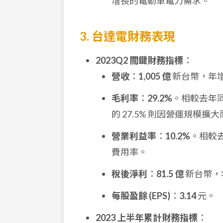
增長的電動車電力需求。
3. 台達電財務表現
2023Q2 關鍵財務指標
：
營收
：
1,005 億
新台幣，年增 
毛利率
：
29.2%
。相較去年同
的 27.5% 則因營運規模擴
營業利益率
：
10.2%
。相較去
費用率。
稅後淨利
：
81.5 億
新台幣，年
每股盈餘 (EPS)
：
3.14
元。
2023 上半年累計財務指標
：