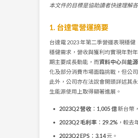
本文件的目標是協助讀者快速理解各
1. 台達電營運摘要
台達電 2023 年第二季營運表現
穩健需求，營收與獲利均實現年對年
期主要成長動能，而
資料中心
與
能源
化及部分消費市場面臨挑戰，但公司對
此外，公司亦在法說會開頭詳述其永續發
生能源使用上取得顯著進展。
2023Q2 營收
：
1,005 億
新台幣
2023Q2 毛利率
：
29.2%
，較去年
2023Q2 EPS
：
3.14
元。