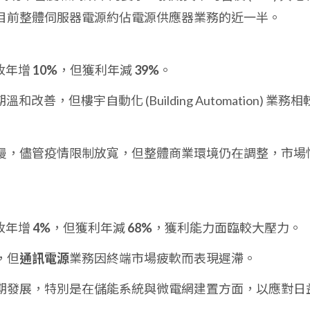
目前整體伺服器電源約佔電源供應器業務的近一半。
營收年增
10%
，但獲利年減
39%
。
溫和改善，但樓宇自動化 (Building Automation) 業務
慢，儘管疫情限制放寬，但整體商業環境仍在調整，市場
營收年增
4%
，但獲利年減
68%
，獲利能力面臨較大壓力。
，但
通訊電源
業務因終端市場疲軟而表現遲滯。
期發展，特別是在儲能系統與微電網建置方面，以應對日