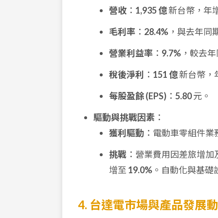
營收
：
1,935 億
新台幣，年增
毛利率
：
28.4%
，與去年同
營業利益率
：
9.7%
，較去年同
稅後淨利
：
151 億
新台幣，年
每股盈餘 (EPS)
：
5.80
元。
驅動與挑戰因素
：
獲利驅動
：電動車零組件業
挑戰
：營業費用因差旅增加及
增至
19.0%
。自動化與基礎
4. 台達電市場與產品發展