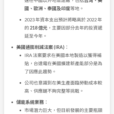
速在中國以外地區建廠，包括
台灣、美
國、歐洲、泰國及印度
等地。
2023 年資本支出預計將略高於 2022 年
的
218 億元
，主要因部分去年的投資遞
延至今年。
美國通膨削減法案 (IRA)
：
IRA 法案要求在美國本地製造以獲得補
貼，台達電在美國擴建新產能部分是為
了因應此趨勢。
公司也意識到在美生產面臨勞動成本較
高、供應鏈不夠完整等挑戰。
儲能系統業務
：
市場潛力巨大，但目前發展的主要瓶頸