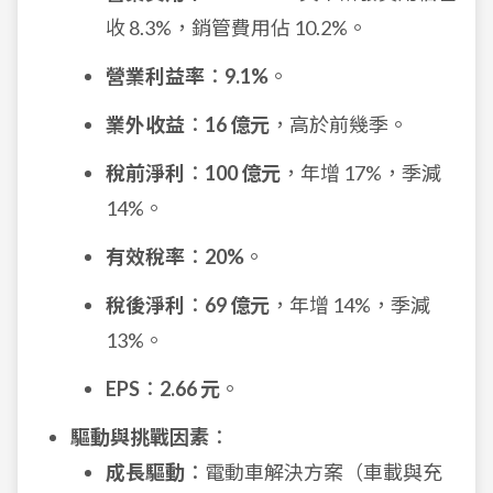
收 8.3%，銷管費用佔 10.2%。
營業利益率
：
9.1%
。
業外收益
：
16 億元
，高於前幾季。
稅前淨利
：
100 億元
，年增 17%，季減
14%。
有效稅率
：
20%
。
稅後淨利
：
69 億元
，年增 14%，季減
13%。
EPS
：
2.66 元
。
驅動與挑戰因素
：
成長驅動
：電動車解決方案（車載與充