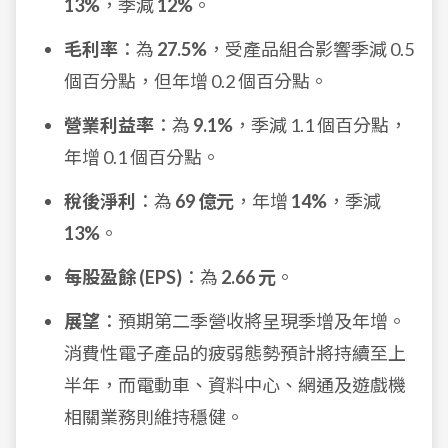
13%
，季減
12%
。
毛利率
：為
27.5%
，受產品組合影響季減 0.5
個百分點，但年增 0.2 個百分點。
營業利益率
：為
9.1%
，季減 1.1 個百分點，
年增 0.1 個百分點。
稅後淨利
：為
69 億元
，年增
14%
，季減
13%
。
每股盈餘 (EPS)
：為
2.66 元
。
展望
：預期第二季營收將呈現季增及年增。
消費性電子產品的疲弱態勢預計將持續至上
半年，而電動車、資料中心、網通及遊戲機
相關業務則維持穩健。