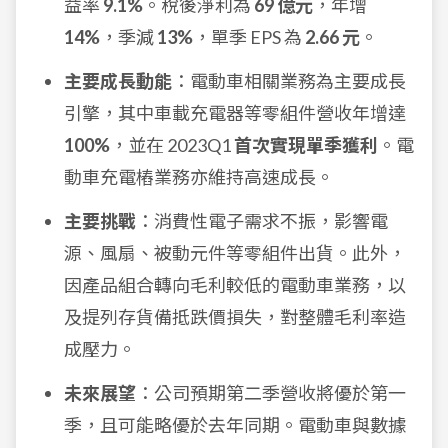
益率
9.1%
。稅後淨利為
69 億元
，年增
14%
，季減
13%
，單季 EPS 為
2.66 元
。
主要成長動能
：電動車相關業務為主要成長
引擎，其中車載充電器等零組件營收年增達
100%
，並在 2023Q1
首次實現單季獲利
。電
動車充電樁業務亦維持高速成長。
主要挑戰
：消費性電子需求不振，影響電
源、風扇、被動元件等零組件出貨。此外，
因產品組合轉向毛利較低的電動車業務，以
及提列存貨備抵跌價損失，對整體毛利率造
成壓力。
未來展望
：公司預期第二季營收將優於第一
季，且可能略優於去年同期。電動車與數據