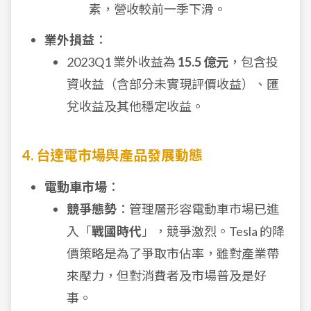
素，營收較前一季下滑。
業外損益
：
2023Q1 業外收益為
15.5 億元
，包含投
資收益（含部分未實現評價收益）、匯
兌收益及其他穩定收益。
4. 台達電市場與產品發展動態
電動車市場
：
競爭態勢
：管理層形容電動車市場已進
入「
戰國時代
」，競爭激烈。Tesla 的降
價策略是為了爭取市佔率，雖對產業帶
來壓力，但對消費者及市場普及是好
事。