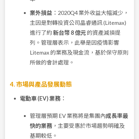
業外損益
：2020Q4 業外收益大幅減少，
主因是對轉投資公司晶睿通訊 (Litemax)
進行了約
新台幣 8 億元
的資產減損提
列。管理層表示，此舉是因疫情影響
Litemax 的業務及現金流，基於保守原則
所做的會計處理。
4. 市場與產品發展動態
電動車 (EV) 業務
：
管理層預期 EV 業務將是集團內
成長率最
快的業務
，主要受惠於市場趨勢明確及
基期較低。