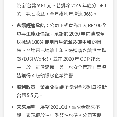
為
新台幣 9.81 元
。若排除 2019 年處分 DET
的一次性收益，全年獲利年增達
36%
。
永續經營承諾
：公司正式宣佈加入
RE100
全
球再生能源倡議，承諾於
2030 年
前達成全
球據點
100% 使用再生能源及碳中和
的目
標。台達電已連續十年入選道瓊永續世界指
數 (DJSI World)，並在 2020 年 CDP 評比
中，於「氣候變遷」與「水安全管理」兩項
皆獲得 A 級領導級企業榮譽。
股利政策
：董事會提議配發現金股利每股
新
台幣 5.5 元
。
未來展望
：展望 2021Q1，需求看起來不
錯，表現優於往年季節性水準。公司預期