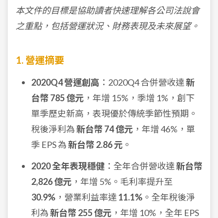
本文件的目標是協助讀者快速理解各公司法說會
之重點，包括營運狀況、財務表現及未來展望。
1. 營運摘要
2020Q4 營運創高
：2020Q4 合併營收達
新
台幣 785 億元
，年增 15%，季增 1%，創下
單季歷史新高，表現優於傳統季節性預期。
稅後淨利為
新台幣 74 億元
，年增 46%，單
季 EPS 為
新台幣 2.86 元
。
2020 全年表現穩健
：全年合併營收達
新台幣
2,826 億元
，年增 5%。毛利率提升至
30.9%
，營業利益率達
11.1%
。全年稅後淨
利為
新台幣 255 億元
，年增 10%，全年 EPS