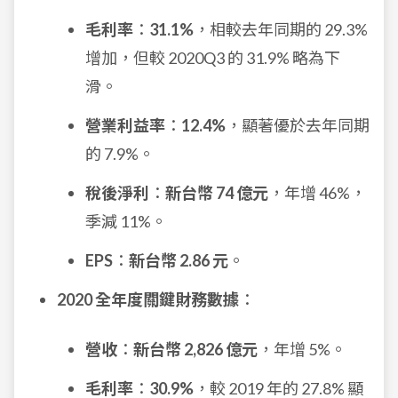
毛利率
：
31.1%
，相較去年同期的 29.3%
增加，但較 2020Q3 的 31.9% 略為下
滑。
營業利益率
：
12.4%
，顯著優於去年同期
的 7.9%。
稅後淨利
：
新台幣 74 億元
，年增 46%，
季減 11%。
EPS
：
新台幣 2.86 元
。
2020 全年度關鍵財務數據
：
營收
：
新台幣 2,826 億元
，年增 5%。
毛利率
：
30.9%
，較 2019 年的 27.8% 顯