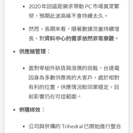
2020 年因遠距需求帶動 PC 市場異常繁
榮，預期此波高峰不會持續太久。
然而，長期來看，隨著數據流量持續增
長，對
資料中心的需求依然非常樂觀
。
供應鏈管理
：
面對零組件缺貨與漲價的挑戰，台達電
因身為多數供應商的大客戶，處於相對
有利的位置，供應情況較同業穩定，目
前影響仍在可控範圍。
併購綜效
：
公司與併購的 Trihedral 已開始進行整合