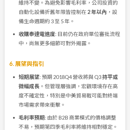
維持不變。為避免影響毛利率，公司投資的
自動化設備折舊年限皆控制在
2 年以內
，設
備生命週期約 3 至 5 年。
收購泰達電進度
: 目前仍在政府單位審批流程
中，尚無更多細節可對外揭露。
6. 展望與指引
短期展望
: 預期 2018Q4 營收將與 Q3
持平或
微幅成長
。但管理層強調，宏觀環境存在高
度不確定性，特別是中美貿易戰可能對終端
市場需求帶來衝擊。
毛利率預期
: 由於 B2B 商業模式的價格調整
不易，預期第四季毛利率將維持相對穩定。