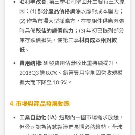
毛利率改善
: 第三季毛利率回升主要有三大原
因：(1)
部分產品價格調漲
以應對成本壓力；
(2) 作為市場大型採購方，在零組件供應緊張
時具備
較佳的議價能力
；(3) 年初已提列部分
庫存跌價損失，使第三季
材料成本相對較
低
。
費用結構
: 研發費用佔營收比重持續提升，
2018Q3 達 8.0%。銷管費用率則因營收規模
擴大而下降至 10.5%。
4. 市場與產品發展動態
工業自動化 (IA)
: 短期內中國市場需求放緩，
但公司認為智慧製造是長期必然趨勢，全球