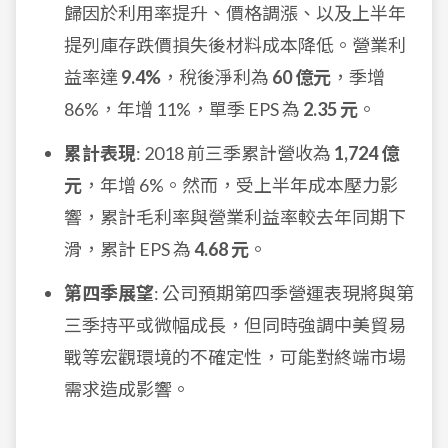
歸因於利用率提升、價格調漲、以及上半年
提列庫存跌價損失後材料成本降低。營業利
益率達
9.4%
，稅後淨利為
60 億元
，季增
86%，年增 11%，單季 EPS 為
2.35 元
。
累計表現
: 2018 前三季累計營收為
1,724 億
元
，年增 6%。然而，受上半年成本壓力影
響，累計毛利率與營業利益率較去年同期下
滑，累計 EPS 為
4.68 元
。
第四季展望
: 公司預期第四季營運表現將與第
三季持平或微幅成長，但同時強調中美貿易
戰等宏觀環境的不確定性，可能對終端市場
需求造成影響。