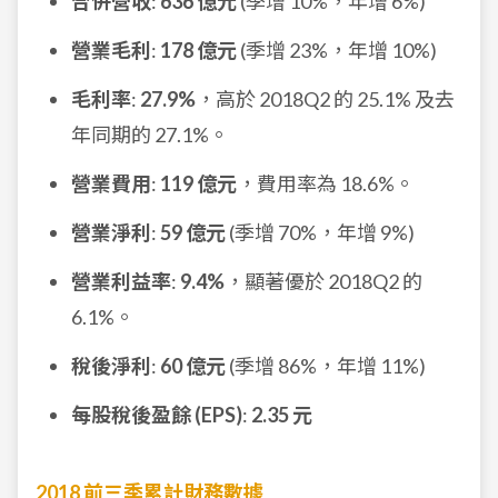
合併營收
:
636 億元
(季增 10%，年增 6%)
營業毛利
:
178 億元
(季增 23%，年增 10%)
毛利率
:
27.9%
，高於 2018Q2 的 25.1% 及去
年同期的 27.1%。
營業費用
:
119 億元
，費用率為 18.6%。
營業淨利
:
59 億元
(季增 70%，年增 9%)
營業利益率
:
9.4%
，顯著優於 2018Q2 的
6.1%。
稅後淨利
:
60 億元
(季增 86%，年增 11%)
每股稅後盈餘 (EPS)
:
2.35 元
2018 前三季累計財務數據