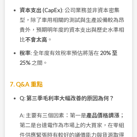
資本支出 (CapEx)
: 公司業務並非資本密集
型，除了車用相關的測試與生產設備較為昂
貴外，預期明年度的資本支出與歷史水準相
比
不會太高
。
稅率
: 全年度有效稅率預估將落在
20% 至
25%
之間。
7. Q&A 重點
Q: 第三季毛利率大幅改善的原因為何？
A: 主要有三個因素：第一是
產品價格調漲
；
第二是台達電作為市場上的大買家，在零組
件供應緊張時有較好的議價能力與貨源取得