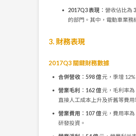
2017Q3 表現
：營收佔比為
的部門。其中，電動車業務經過
3. 財務表現
2017Q3 關鍵財務數據
合併營收
：
598 億
元，季增 12%
營業毛利
：
162 億
元，毛利率為
直接人工成本上升及折舊等費用
營業費用
：
107 億
元，費用率為
研發投資。