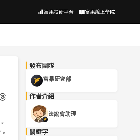
富果投研平台
富果線上學院
發布團隊
富果研究部
作者介紹
法說會助理
。
關鍵字
望。