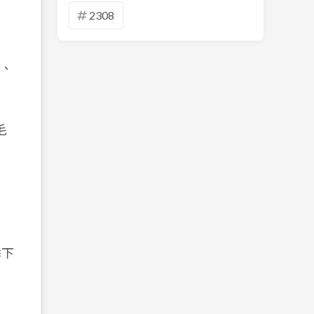
2308
、
毛
。
。
季下