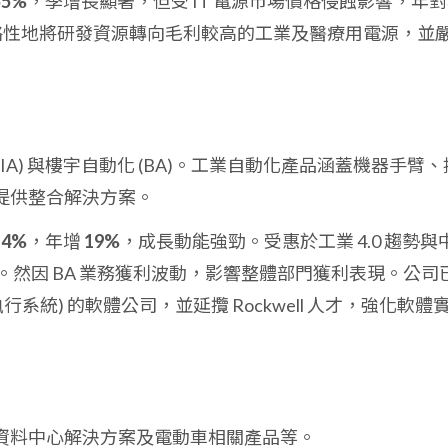
55%
，季增長顯著，但受 IT 電源市場價格侵蝕影響，年
略性地將研發資源轉向毛利較高的工業及醫療用電源，並
IA) 與樓宇自動化 (BA)。工業自動化產品涵蓋機器手臂、
提供整合解決方案。
14%
，年增
19%
，成長動能強勁。受惠於工業 4.0 趨勢與
盛。然因 BA 業務獲利波動，影響整體部門獲利表現。公司
執行系統) 的軟體公司，並延攬 Rockwell 人才，強化軟體
資料中心解決方案及電動車相關產品等。