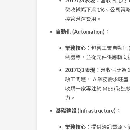
2017Q3 表現
：營收佔比為
營收微幅下滑
1%
。公司策
控管營運費用。
自動化 (Automation)
：
業務核心
：包含工業自動化 (
制器等，並從元件供應轉向
2017Q3 表現
：營收佔比為
缺工問題，IA 業務需求旺
收購一家專注於 MES (製造
力。
基礎建設 (Infrastructure)
：
業務核心
：提供通訊電源、