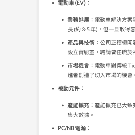
電動車 (EV)
：
業務進展
：電動車解決方案
長 (約 3-5 年)，但一
產品與技術
：公司正積極開發循跡
設立實驗室，聘請曾任職於福特 
市場機會
：電動車對傳統 T
進者創造了切入市場的機會
被動元件
：
產能擴充
：產能擴充已大致
集大數據。
PC/NB 電源
：