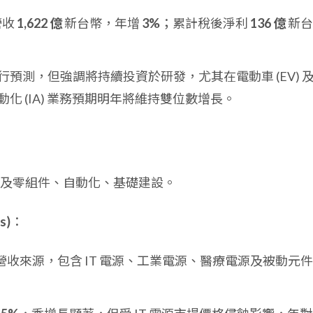
營收
1,622 億
新台幣，年增
3%
；累計稅後淨利
136 億
新台
預測，但強調將持續投資於研發，尤其在電動車 (EV) 
化 (IA) 業務預期明年將維持雙位數增長。
及零組件、自動化、基礎建設。
s)
：
收來源，包含 IT 電源、工業電源、醫療電源及被動元件