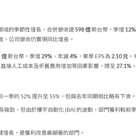
業務領域的季節性增長，合併營收達
598 億
新台幣，季增
12%
戰，公司營收仍實現同比增長。
5 億
新台幣，季增
29%
、年減
4%
，單季 EPS 為
2.10 元
。
力、直接人工成本及折舊費用增加等因素影響，降至
27.1%
一季的 52% 提升至 55%，但與去年同期相比略有下滑
長強勁，但由於樓宇自動化 (BA) 的波動，部門獲利較前
健增長，是獲利改善最顯著的部門。