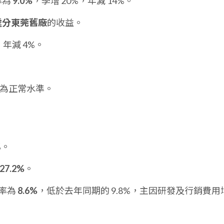
率為
9.0%
，季增 20%，年減 14%。
處分東莞舊廠
的收益。
，年減 4%。
為正常水準。
%。
27.2%
。
率為
8.6%
，低於去年同期的 9.8%，主因研發及行銷費用