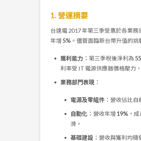
1. 營運摘要
台達電 2017 年第三季受惠於各
年增
5%
。儘管面臨新台幣升值的挑
獲利能力
：第三季稅後淨利為
5
利率受 IT 電源供應器價格壓
業務部門表現
：
電源及零組件
：營收佔比自前
自動化
：營收年增
19%
，成
滑。
基礎建設
：營收與獲利均穩