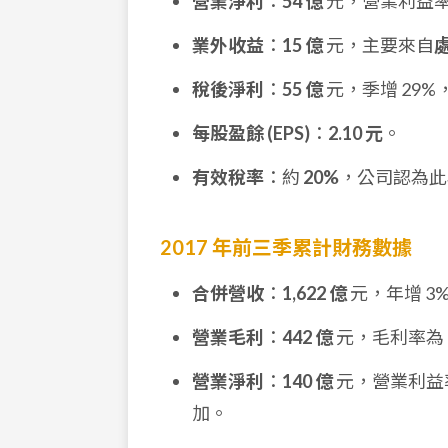
營業淨利
：
54 億
元，營業利益
業外收益
：
15 億
元，主要來自
稅後淨利
：
55 億
元，季增 29%
每股盈餘 (EPS)
：
2.10 元
。
有效稅率
：約
20%
，公司認為此
2017 年前三季累計財務數據
合併營收
：
1,622 億
元，年增 3
營業毛利
：
442 億
元，毛利率為
營業淨利
：
140 億
元，營業利益
加。