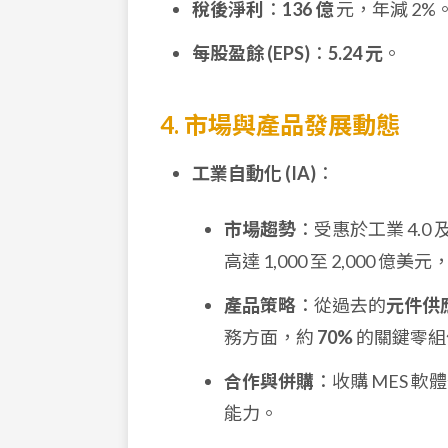
稅後淨利
：
136 億
元，年減 2%
每股盈餘 (EPS)
：
5.24 元
。
4. 市場與產品發展動態
工業自動化 (IA)
：
市場趨勢
：受惠於工業 4.
高達 1,000 至 2,00
產品策略
：從過去的
元件供
務方面，約
70%
的關鍵零組
合作與併購
：收購 MES 軟
能力。