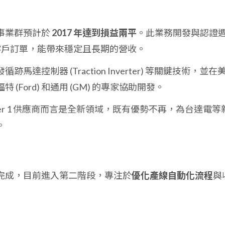
事業群預計於
2017 年達到損益兩平
。此業務開發與認證
旦取得客戶訂單，能帶來穩定且長期的營收。
馬達控制器 (Traction Inverter) 等關鍵技術，並在
(Ford) 和通用 (GM) 的專家協助開發。
ier 1 供應商而言是全新領域，既有優勢不再，為台達電等
。
完成，目前進入第二階段，專注於
優化產線自動化流程
與