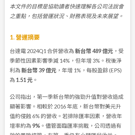
本文件的目標是協助讀者快速理解各公司法說會
之重點，包括營運狀況、財務表現及未來展望。
1. 營運摘要
台達電 2024Q1 合併營收為
新台幣 489 億元
，受
季節性因素影響季減 14%，但年增 3%。稅後淨
利為
新台幣 39 億元
，年增 1%，每股盈餘 (EPS)
為
1.51 元
。
公司指出，第一季新台幣的強勁升值對營收造成
顯著影響。相較於 2016 年底，新台幣對美元升
值約侵蝕 6% 的營收。若排除匯率因素，營收年
增率約為
9%
。儘管面臨匯率挑戰，公司透過有