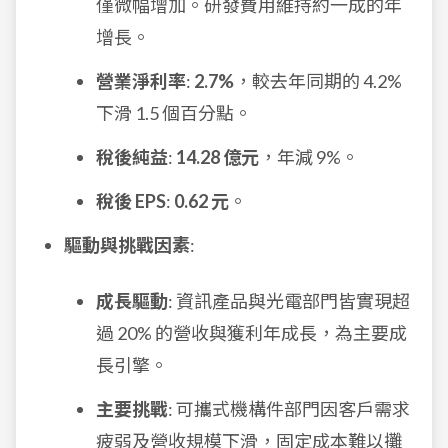
僅微幅增加。研發費用維持約一成的年
增長。
營業淨利率
:
2.7%
，較去年同期的 4.2%
下滑 1.5 個百分點。
稅後純益
:
14.28 億元
，年減 9%。
稅後 EPS
:
0.62 元
。
驅動與挑戰因素
:
成長驅動
: 資訊產品與光電部門皆實現超
過 20% 的營收與獲利年成長，為主要成
長引擎。
主要挑戰
: 可攜式機構件部門因客戶需求
疲弱及營收規模下滑，固定成本難以攤