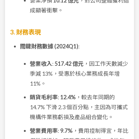
營業淨損
10.12 億元
，對公司整體獲利造
成顯著衝擊。
3. 財務表現
關鍵財務數據 (2024Q1)
:
營業收入
:
517.42 億元
，因工作天數減少
季減 13%，受惠於核心業務成長年增
11%。
銷貨毛利率
:
12.4%
，較去年同期的
14.7% 下滑 2.3 個百分點，主因為可攜式
機構件業務虧損及產品組合變化。
營業費用率
:
9.7%
，費用控制得宜，年比