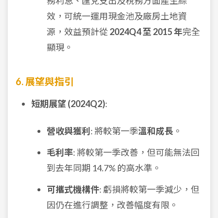
務利息、匯兌支出及稅務方面產生綜
效，可統一運用現金池及廠房土地資
源，效益預計從
2024Q4 至 2015 年
完全
顯現。
6. 展望與指引
短期展望 (2024Q2)
:
營收與獲利
: 將較第一季
溫和成長
。
毛利率
: 將較第一季改善，但可能無法回
到去年同期 14.7% 的高水準。
可攜式機構件
: 虧損將較第一季減少，但
因仍在進行調整，改善幅度有限。