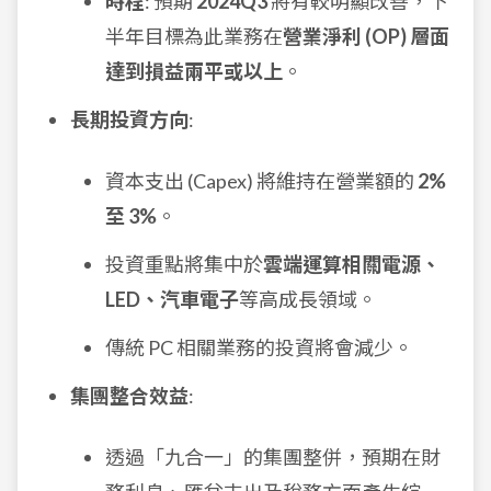
時程
: 預期
2024Q3
將有較明顯改善，下
半年目標為此業務在
營業淨利 (OP) 層面
達到損益兩平或以上
。
長期投資方向
:
資本支出 (Capex) 將維持在營業額的
2%
至 3%
。
投資重點將集中於
雲端運算相關電源、
LED、汽車電子
等高成長領域。
傳統 PC 相關業務的投資將會減少。
集團整合效益
:
透過「九合一」的集團整併，預期在財