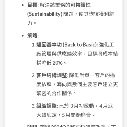
目標
: 解決該業務的
可持續性
(Sustainability)
問題，使其恢復獲利能
力。
策略
:
返回基本功 (Back to Basic)
: 強化工
廠管理與供應鏈效率，目標將成本結
構降低
20%
。
客戶結構調整
: 降低對單一客戶的過
度依賴，轉向與數個主要客戶建立更
緊密的合作關係。
組織調整
: 已於 3 月初啟動，4 月底
大致底定，5 月開始磨合。