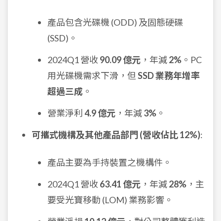
產品包含光碟機 (ODD) 及固態硬碟
(SSD)。
2024Q1 營收
90.09 億元
，年減
2%
。PC
用光碟機需求下滑，但
SSD 業務年增率
超過三成
。
營業淨利
4.9 億元
，年減
3%
。
可攜式機構及其他產品部門 (營收佔比 12%)
:
產品主要為手持裝置之機構件。
2024Q1 營收
63.41 億元
，年減
28%
，主
要受光寶移動 (LOM) 業務影響。