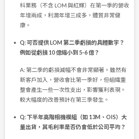
科業務（不含 LOM 與紅輝）在第一季的營收
年增兩成，利潤年增三成多，體質非常健
康。
Q: 可否提供 LOM 第二季虧損的具體數字？
例如從虧損 10 億縮小到 5-6 億？
A: 第二季的虧損減幅不會非常顯著。雖然有
新客戶加入，營收會比第一季好，但組織重
整會產生一些一次性支出，影響獲利表現。
較大幅度的改善預計在第三季發生。
Q: 下半年高階相機模組（如 13M、OIS）大
量出貨，其毛利率是否仍會低於公司平均？