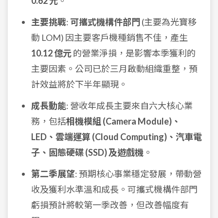
0.62 元
。
主要挑戰
:
可攜式機構件部門
(主要為光寶移
動 LOM) 因主要客戶機種銷售不佳，產生
10.12 億元
的營業淨損，是影響本季獲利的
主要因素。公司已於三月啟動組織重整，預
計效益將於下半年顯現。
成長動能
: 營收年成長主要來自六大核心業
務，包括
相機模組 (Camera Module)、
LED、雲端運算 (Cloud Computing)、汽車電
子、固態硬碟 (SSD) 及遊戲機
。
第二季展望
: 預期核心事業穩定發展，帶動營
收及獲利水準溫和成長。可攜式機構件部門
虧損預計將較第一季改善，但改善幅度有