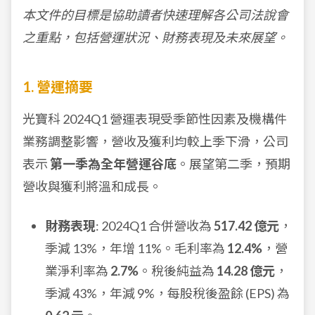
本文件的目標是協助讀者快速理解各公司法說會
之重點，包括營運狀況、財務表現及未來展望。
1. 營運摘要
光寶科 2024Q1 營運表現受季節性因素及機構件
業務調整影響，營收及獲利均較上季下滑，公司
表示
第一季為全年營運谷底
。展望第二季，預期
營收與獲利將溫和成長。
財務表現
: 2024Q1 合併營收為
517.42 億元
，
季減 13%，年增 11%。毛利率為
12.4%
，營
業淨利率為
2.7%
。稅後純益為
14.28 億元
，
季減 43%，年減 9%，每股稅後盈餘 (EPS) 為