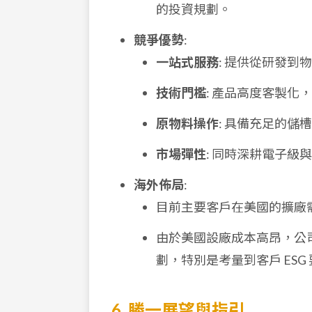
的投資規劃。
競爭優勢
:
一站式服務
: 提供從研發到
技術門檻
: 產品高度客製化
原物料操作
: 具備充足的
市場彈性
: 同時深耕電子
海外佈局
:
目前主要客戶在美國的擴廠
由於美國設廠成本高昂，公
劃，特別是考量到客戶 ES
6. 勝一展望與指引