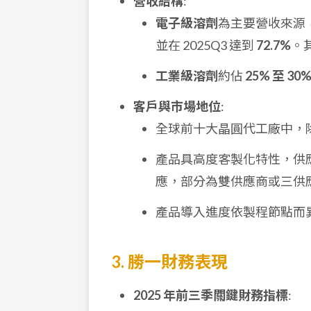
營收結構
:
電子級溶劑
為主要營收來源，佔比
並在 2025Q3 達到
72.7%
。
工業級溶劑
約佔
25% 至 30
客戶與市場地位
:
全球前十大晶圓代工廠中，
產品具高度客製化特性，供應
應，部分為雙供應商或三供
產品導入進度依製程節點而
3. 勝一財務表現
2025 年前三季關鍵財務指標
: