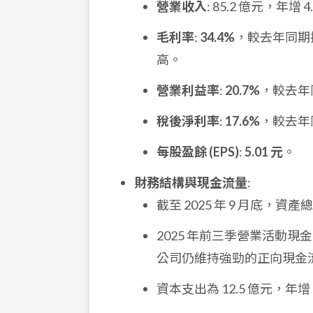
營業收入
: 85.2 億元，年增 4
毛利率
:
34.4%
，較去年同期提
高。
營業利益率
:
20.7%
，較去年同
稅後淨利率
:
17.6%
，較去年同
每股盈餘 (EPS)
:
5.01 元
。
財務結構與現金流量
:
截至 2025 年 9 月底，資產總
2025 年前三季營業活動現
公司仍維持強勁的正向現金
資本支出為 12.5 億元，年增 