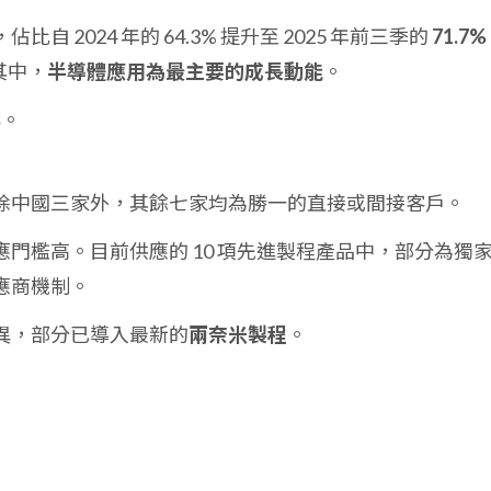
自 2024 年的 64.3% 提升至 2025 年前三季的
71.7%
其中，
半導體應用為最主要的成長動能
。
%
。
除中國三家外，其餘七家均為勝一的直接或間接客戶。
門檻高。目前供應的 10 項先進製程產品中，部分為獨
應商機制。
異，部分已導入最新的
兩奈米製程
。