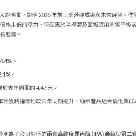
日舉行法人說明會，說明 2025 年前三季營運成果與未來展望。儘
價格走低的壓力，但受惠於半導體及面板應用的電子級
長態勢。
4.4%
。
2.1%
。
於去年同期的 4.47 元。
率等獲利指標均較去年同期提升，顯示產品組合優化與成
分別為子公司紅盛的
兩套高純度異丙醇 (IPA) 產線
與
第二