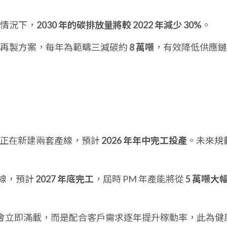
的情況下，
2030 年的碳排放量將較 2022 年減少 30%
。
回收再製方案，每年為範疇三減碳約
8 萬噸
，有效降低供應鏈
紅盛正在新建兩套產線，預計
2026 年年中完工投產
。未來規
產線，預計
2027 年底完工
，屆時 PM 年產能將從
5 萬噸大
會立即滿載，而是配合客戶需求逐年提升稼動率，此為健