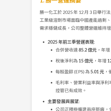
1. 勝一營運摘要
勝一化工於 2025 年 12 月 3 
工業級溶劑市場面臨中國產能過剩、
需求穩健成長，公司整體營運維持增
2025 年前三季營運表現
:
合併營收達
85.2 億元
，年增
稅後淨利為
15 億元
，年增
1
每股盈餘 (EPS) 為
5.01 元
，優
毛利率、營業利益率與淨利
控管已有成效。
主要發展與展望
:
公司正積極擴建兩座新廠，