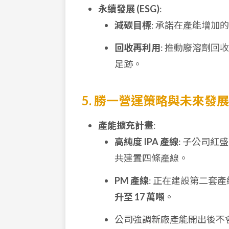
永續發展 (ESG)
:
減碳目標
: 承諾在產能增加
回收再利用
: 推動廢溶劑
足跡。
5. 勝一營運策略與未來發展
產能擴充計畫
:
高純度 IPA 產線
: 子公司
共建置四條產線。
PM 產線
: 正在建設第二套
升至 17 萬噸
。
公司強調新廠產能開出後不