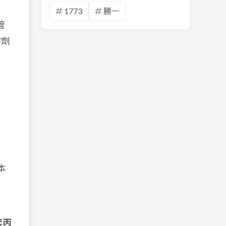
1773
勝一
管
溶劑
本
套丙