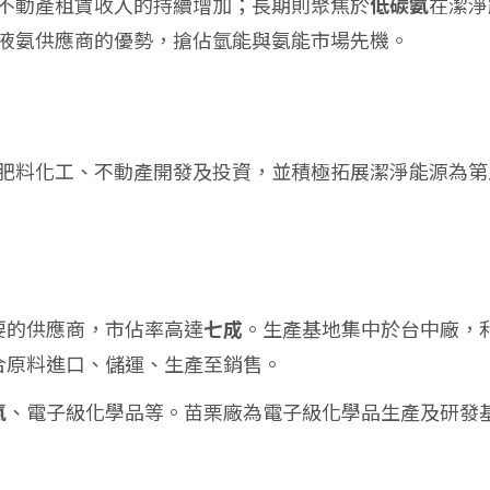
不動產租賃收入的持續增加；長期則聚焦於
低碳氨
在潔淨
液氨供應商的優勢，搶佔氫能與氨能市場先機。
肥料化工、不動產開發及投資，並積極拓展潔淨能源為第
要的供應商，市佔率高達
七成
。生產基地集中於台中廠，
合原料進口、儲運、生產至銷售。
氨
、電子級化學品等。苗栗廠為電子級化學品生產及研發