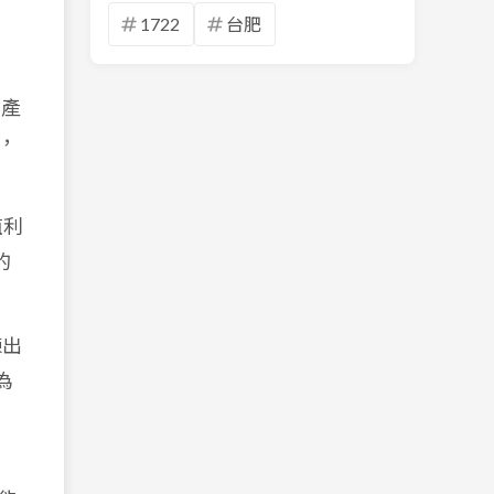
1722
台肥
動產
，
殖利
的
棟出
為