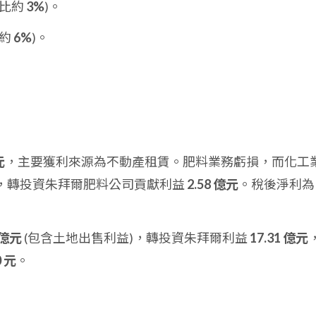
佔比約
3%
)。
比約
6%
)。
元
，主要獲利來源為不動產租賃。肥料業務虧損，而化工
，轉投資朱拜爾肥料公司貢獻利益
2.58 億元
。稅後淨利為
 億元
(包含土地出售利益)，轉投資朱拜爾利益
17.31 億元
0 元
。