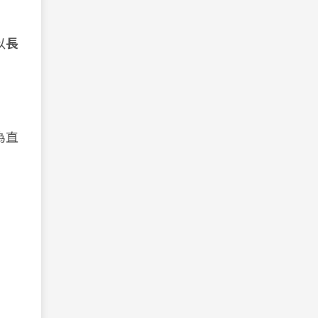
以
長
為直