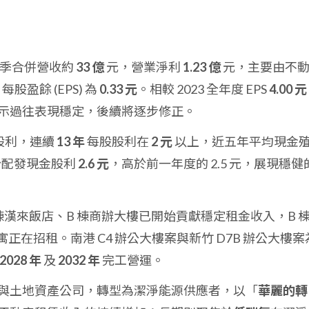
第一季合併營收約
33 億
元，營業淨利
1.23 億
元，主要由不
每股盈餘 (EPS) 為
0.33 元
。相較 2023 全年度 EPS
4.00 元
示過往表現穩定，後續將逐步修正。
股利，連續
13 年
每股股利在
2 元
以上，近五年平均現金
預計配發現金股利
2.6 元
，高於前一年度的 2.5 元，展現穩健
 A 棟漢來飯店、B 棟商辦大樓已開始貢獻穩定租金收入，B 
寓正在招租。南港 C4 辦公大樓案與新竹 D7B 辦公大樓案
2028 年
及
2032 年
完工營運。
與土地資產公司，轉型為潔淨能源供應者，以「
華麗的轉