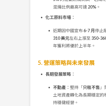
混燒比例最高可達
20%
。
化工原料市場
：
近期因中國宣布
6-7 月
停止
310 美元
左右上漲至
350-3
年獲利將優於上半年。
5. 營運策略與未來發展
長期發展策略
：
不動產
：堅持「
只租不售
」
土地資產轉化為長期穩定的
持穩健經營。