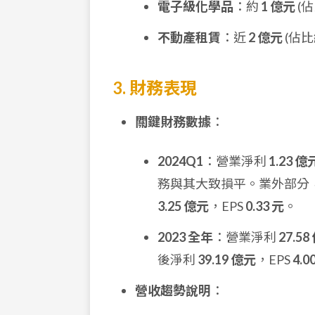
電子級化學品
：約
1 億元
(
不動產租賃
：近
2 億元
(佔
3. 財務表現
關鍵財務數據
：
2024Q1
：營業淨利
1.23 億
務與其大致損平。業外部分
3.25 億元
，EPS
0.33 元
。
2023 全年
：營業淨利
27.58
後淨利
39.19 億元
，EPS
4.0
營收趨勢說明
：