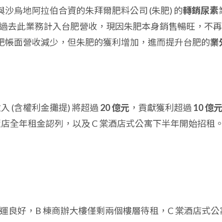
沙烏地阿拉伯合資的朱拜爾肥料公司 (朱肥) 的
轉銷尿素
月起停止。過去此業務計入台肥營收，現因朱肥本身銷售暢旺，不
肥帳面營收減少，但朱肥的獲利增加，進而提升台肥的
業
入 (含權利金攤提) 將超過
20 億元
，貢獻獲利超過
10 億
來飯店全年租金認列，以及 C 棠酒店式公寓下半年開始招租
營運良好，B 棟商辦大樓僅剩兩個樓層待租，C 棠酒店式公