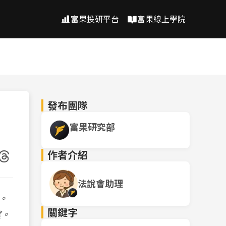
富果投研平台
富果線上學院
發布團隊
富果研究部
作者介紹
法說會助理
。
關鍵字
望。