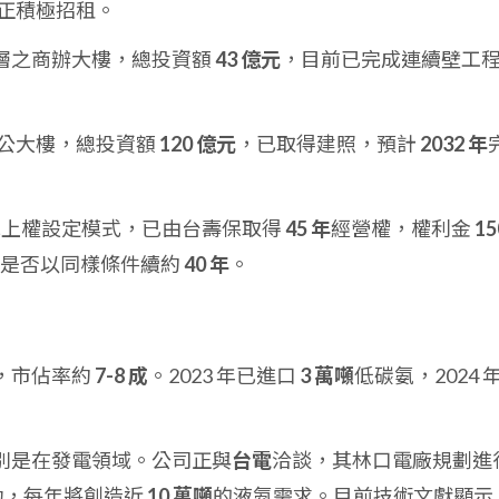
正積極招租。
3 層之商辦大樓，總投資額
43 億元
，目前已完成連續壁工
公大樓，總投資額
120 億元
，已取得建照，預計
2032 年
地上權設定模式，已由台壽保取得
45 年
經營權，權利金
15
決定是否以同樣條件續約
40 年
。
，市佔率約
7-8 成
。2023 年已進口
3 萬噸
低碳氨，2024 
別是在發電領域。公司正與
台電
洽談，其林口電廠規劃進
功，每年將創造近
10 萬噸
的液氨需求。目前技術文獻顯示