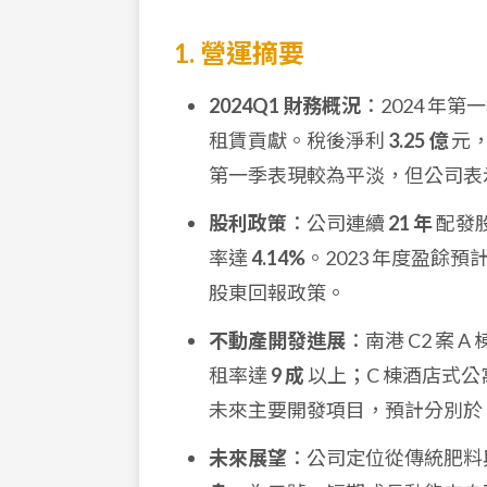
1. 營運摘要
2024Q1 財務概況
：2024 年
租賃貢獻。稅後淨利
3.25 億
元，
第一季表現較為平淡，但公司表
股利政策
：公司連續
21 年
配發
率達
4.14%
。2023 年度盈餘
股東回報政策。
不動產開發進展
：南港 C2 案
租率達
9 成
以上；C 棟酒店式公
未來主要開發項目，預計分別於
未來展望
：公司定位從傳統肥料