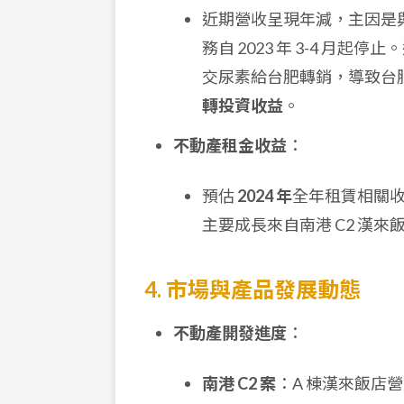
近期營收呈現年減，主因是與
務自 2023 年 3-4 
交尿素給台肥轉銷，導致台
轉投資收益
。
不動產租金收益
：
預估
2024 年
全年租賃相關收
主要成長來自南港 C2 漢
4. 市場與產品發展動態
不動產開發進度
：
南港 C2 案
：A 棟漢來飯店