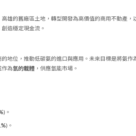
、高雄的舊廠區土地，轉型開發為高價值的商用不動產，
，創造穩定現金流。
商的地位，推動低碳氨的進口與應用。未來目標是將氨作
或作為
氫的載體
，供應氫能市場。
%
)。
1%
)。