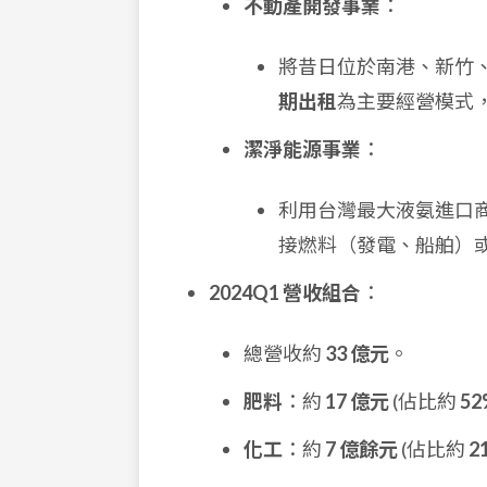
不動產開發事業
：
將昔日位於南港、新竹
期出租
為主要經營模式
潔淨能源事業
：
利用台灣最大液氨進口
接燃料（發電、船舶）
2024Q1 營收組合
：
總營收約
33 億元
。
肥料
：約
17 億元
(佔比約
52
化工
：約
7 億餘元
(佔比約
2