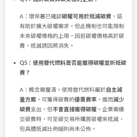
A：環保署已確認
碳權可用於抵減碳費
，這
有助於擴大碳權需求。但此機制也可能限制
未來碳權價格的上限，因若碳權價格高於碳
費，抵減誘因將消失。
Q5：使用替代燃料是否能獲得碳權並折抵碳
費？
A：概念需釐清。使用替代燃料屬於
自主減
量方案
，可獲得碳費的
優惠費率
，進而
減少
碳費
支出，但
不會直接獲得碳權
。企業需繳
交碳費時，可至碳交易所購買碳權來抵減，
但具體抵減比例細則尚未公佈。