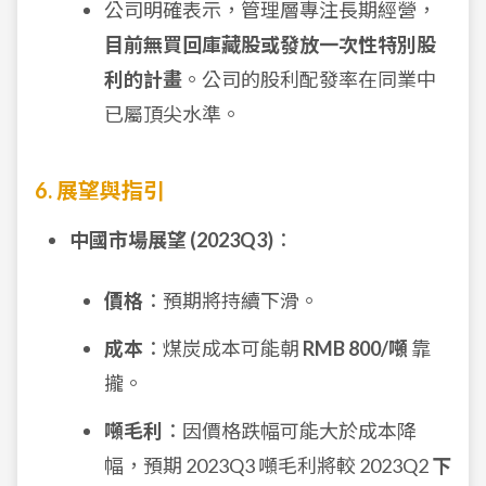
公司明確表示，管理層專注長期經營，
目前無買回庫藏股或發放一次性特別股
利的計畫
。公司的股利配發率在同業中
已屬頂尖水準。
6. 展望與指引
中國市場展望 (2023Q3)
：
價格
：預期將持續下滑。
成本
：煤炭成本可能朝
RMB 800/噸
靠
攏。
噸毛利
：因價格跌幅可能大於成本降
幅，預期 2023Q3 噸毛利將較 2023Q2
下