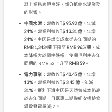
凝土業務表現良好，部分抵銷水泥業務
的影響。
中國水泥
：營收
NT$ 95.92 億
，年減
24%
。營業利益
NT$ 13.31 億
，年增
24%
。主因是煤炭成本從去年同期的
RMB 1,343/噸
下降至
RMB 965/噸
，成
本降幅大於價格跌幅，使噸毛利由去年
同期的 RMB 53 上升至
RMB 59
。
電力事業
：營收
NT$ 40.45 億
，年增
13%
。營業利益
NT$ 3.45 億
，年減
31%
。獲利下滑主因是天然氣成本仍高
於去年同期，且嘉惠二期機組安排檢修
導致發電量減少。