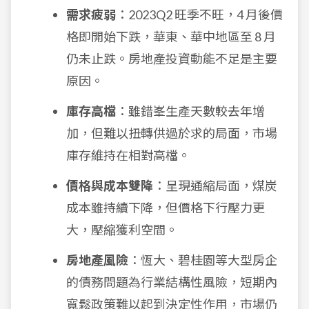
需求疲弱
：2023Q2 旺季不旺，4 月後價
格即開始下跌，華東、華中地區至 8 月
仍未止跌。房地產投資動能不足是主要
原因。
庫存高檔
：雖錯峯生產天數較去年增
加，但難以扭轉供過於求的局面，市場
庫存維持在相對高檔。
價格與成本雙降
：呈現通縮局面，煤炭
成本雖持續下降，但價格下行壓力更
大，壓縮獲利空間。
房地產風險
：恆大、碧桂園等大型房企
的債務問題為行業結構性風險，短期內
寬鬆政策難以起到決定性作用，市場仍