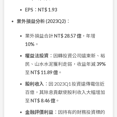
EPS
：
NT$ 1.93
業外損益分析 (2023Q2)
：
業外損益合計
NT$ 28.57 億
，年增
10%
。
權益法投資
：因轉投資公司遠東新、裕
民、山水水泥獲利走弱，收益年減
39%
至
NT$ 11.89 億
。
股利收入
：因 2023Q1 投資遠傳電信近
百億，其除息貢獻使股利收入大幅增加
至
NT$ 8.46 億
。
金融評價利益
：因持有的財務投資標的