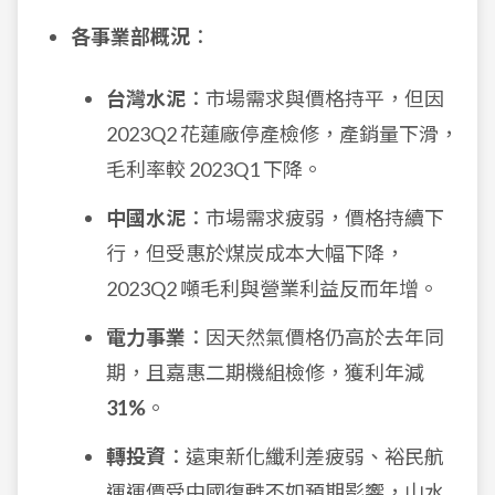
各事業部概況
：
台灣水泥
：市場需求與價格持平，但因
2023Q2 花蓮廠停產檢修，產銷量下滑，
毛利率較 2023Q1 下降。
中國水泥
：市場需求疲弱，價格持續下
行，但受惠於煤炭成本大幅下降，
2023Q2 噸毛利與營業利益反而年增。
電力事業
：因天然氣價格仍高於去年同
期，且嘉惠二期機組檢修，獲利年減
31%
。
轉投資
：遠東新化纖利差疲弱、裕民航
運運價受中國復甦不如預期影響，山水