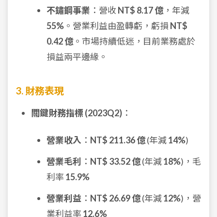
不鏽鋼事業
：營收
NT$ 8.17 億
，年減
55%
。營業利益由盈轉虧，虧損
NT$
0.42 億
。市場持續低迷，目前業務處於
損益兩平邊緣。
3. 財務表現
關鍵財務指標 (2023Q2)
：
營業收入
：
NT$ 211.36 億
(年減
14%
)
營業毛利
：
NT$ 33.52 億
(年減
18%
)，毛
利率
15.9%
營業利益
：
NT$ 26.69 億
(年減
12%
)，營
業利益率
12.6%