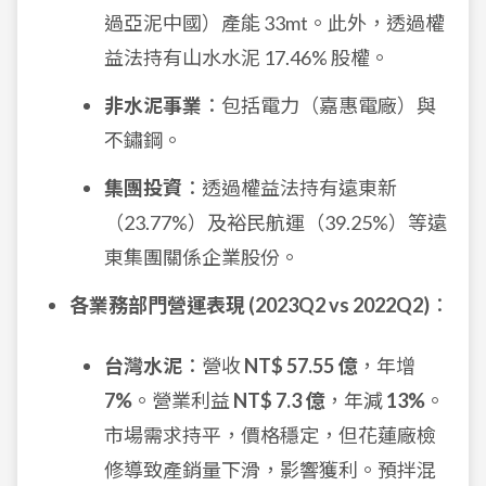
過亞泥中國）產能 33mt。此外，透過權
益法持有山水水泥 17.46% 股權。
非水泥事業
：包括電力（嘉惠電廠）與
不鏽鋼。
集團投資
：透過權益法持有遠東新
（23.77%）及裕民航運（39.25%）等遠
東集團關係企業股份。
各業務部門營運表現 (2023Q2 vs 2022Q2)
：
台灣水泥
：營收
NT$ 57.55 億
，年增
7%
。營業利益
NT$ 7.3 億
，年減
13%
。
市場需求持平，價格穩定，但花蓮廠檢
修導致產銷量下滑，影響獲利。預拌混