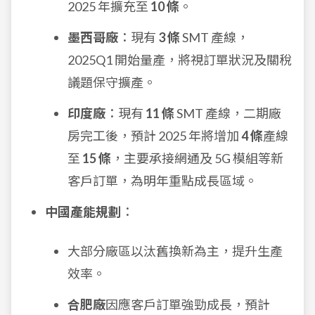
2025 年擴充至
10 條
。
墨西哥廠
：現有
3 條
SMT 產線，
2025Q1 開始量產，將視訂單狀況及關稅
議題保守擴產。
印度廠
：現有
11 條
SMT 產線，二期廠
房完工後，預計 2025 年將增加
4 條
產線
至
15 條
，主要承接網通及 5G 模組等新
客戶訂單，為明年重點成長區域。
中國產能規劃
：
大部分廠區以汰舊換新為主，提升生產
效率。
合肥廠
因應客戶訂單強勁成長，預計