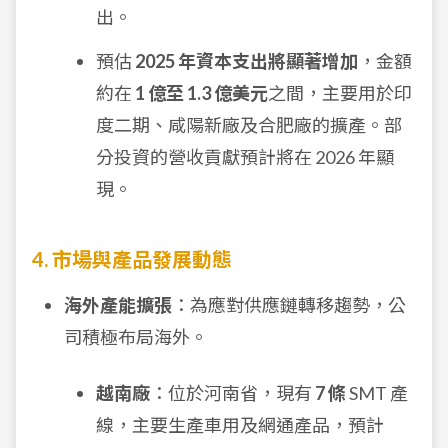
出。
預估
2025 年資本支出將顯著增加
，金額
約在
1 億至 1.3 億美元
之間，主要用於印
度二期、咸陽新廠及合肥廠的擴產。部
分投資的營收貢獻預計將在 2026 年顯
現。
4. 市場與產品發展動態
海外產能擴張
：為應對供應鏈轉移趨勢，公
司積極布局海外。
越南廠
：位於河南省，現有
7 條
SMT 產
線，主要生產車用及網通產品，預計