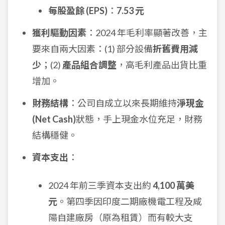
每股盈餘 (EPS)
：
7.53 元
獲利驅動因素
：2024 年毛利率顯著改善，主
要來自兩大因素：(1) 部分設備
折舊費用減
少
；(2)
產品組合調整
，高毛利產品出貨比重
增加。
財務結構
：公司自成立以來長期維持
淨現金
(Net Cash)
狀態，手上現金水位充足，財務
結構穩健。
資本支出
：
2024 年前三季資本支出約
4,100 萬美
元
。第四季因印度二期廠機電工程及咸
陽自建廠房（原為租賃）而有較大支