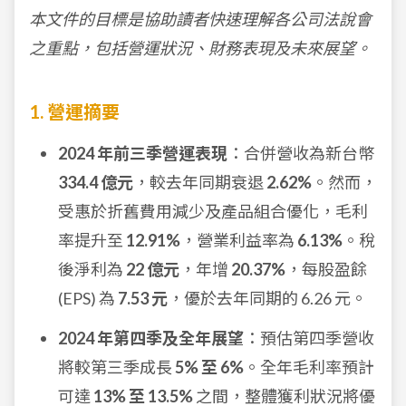
本文件的目標是協助讀者快速理解各公司法說會
之重點，包括營運狀況、財務表現及未來展望。
1. 營運摘要
2024 年前三季營運表現
：合併營收為新台幣
334.4 億元
，較去年同期衰退
2.62%
。然而，
受惠於折舊費用減少及產品組合優化，毛利
率提升至
12.91%
，營業利益率為
6.13%
。稅
後淨利為
22 億元
，年增
20.37%
，每股盈餘
(EPS) 為
7.53 元
，優於去年同期的 6.26 元。
2024 年第四季及全年展望
：預估第四季營收
將較第三季成長
5% 至 6%
。全年毛利率預計
可達
13% 至 13.5%
之間，整體獲利狀況將優