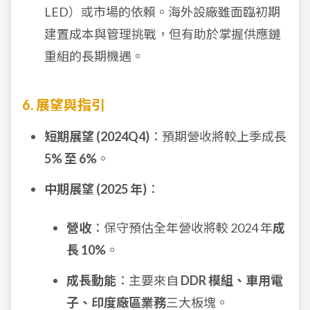
LED）或市場的依賴。海外設廠雖面臨初期
建置成本與管理挑戰，但有助於掌握供應鏈
重組的長期機遇。
6. 展望與指引
短期展望 (2024Q4)
：預期營收將較上季成長
5% 至 6%
。
中期展望 (2025 年)
：
營收
：保守預估全年營收將較 2024 年
成
長 10%
。
成長動能
：主要來自
DDR 模組、車用電
子、印度廠區業務
三大板塊。