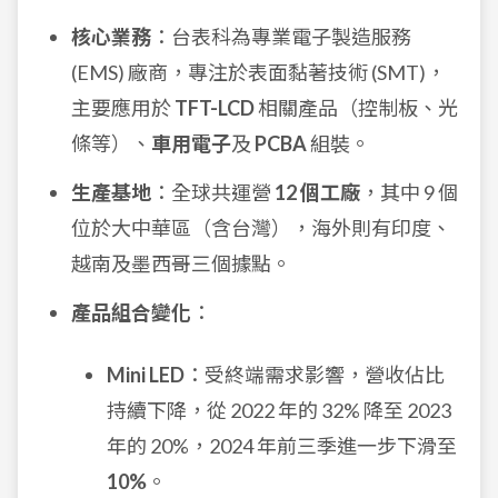
核心業務
：台表科為專業電子製造服務
(EMS) 廠商，專注於表面黏著技術 (SMT)，
主要應用於
TFT-LCD
相關產品（控制板、光
條等）、
車用電子
及
PCBA
組裝。
生產基地
：全球共運營
12 個工廠
，其中 9 個
位於大中華區（含台灣），海外則有印度、
越南及墨西哥三個據點。
產品組合變化
：
Mini LED
：受終端需求影響，營收佔比
持續下降，從 2022 年的 32% 降至 2023
年的 20%，2024 年前三季進一步下滑至
10%
。