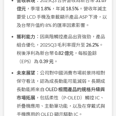
營收表現
：2025Q3 合併營收為新台幣
31.07
億元
，季增
1.8%
，年減
18.5%
。營收年減主
要受 LCD 手機及車載顯示產品 ASP 下滑，以
及台幣升值約 8% 的匯率因素影響。
獲利能力
：因高階觸控產品出貨強勁，產品
組合優化，2025Q3 毛利率提升至
26.2%
。
稅後淨利為新台幣
0.82 億元
，每股盈餘
（EPS）為
0.39 元
。
未來展望
：公司對中國消費市場前景持相對
保守看法，認為成長動能可能減弱。長期成
長動能將來自
OLED 相關產品的規格升級與
市場拓展
，包括柔性（P-OLED）觸控 IC、
折疊機應用、主動筆功能，以及在穿戴式與
手機應用的 OLED 顯示驅動 IC。