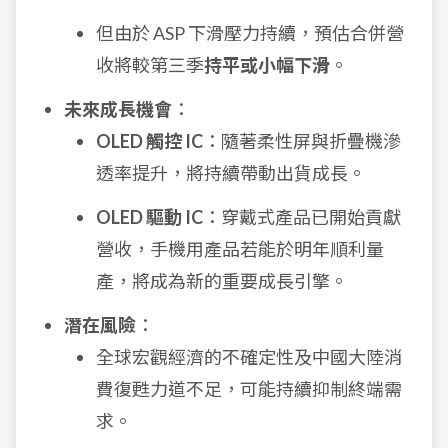
但由於 ASP 下滑壓力持續，預估合併營
收將較第三季
持平或小幅下滑
。
未來成長機會
：
OLED 觸控 IC
：隨著柔性屏與折疊機滲
透率提升，將持續帶動出貨成長。
OLED 驅動 IC
：穿戴式產品已開始貢獻
營收，手機用產品若能於明年順利量
產，將成為新的重要成長引擎。
潛在風險
：
全球宏觀經濟的不確定性及中國大陸消
費復甦力道不足，可能持續抑制終端需
求。