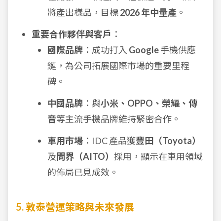
將產出樣品，目標
2026 年中量產
。
重要合作夥伴與客戶
：
國際品牌
：成功打入
Google
手機供應
鏈，為公司拓展國際市場的重要里程
碑。
中國品牌
：與
小米、OPPO、榮耀、傳
音
等主流手機品牌維持緊密合作。
車用市場
：IDC 產品獲
豐田（Toyota）
及
問界（AITO）
採用，顯示在車用領域
的佈局已見成效。
5. 敦泰營運策略與未來發展