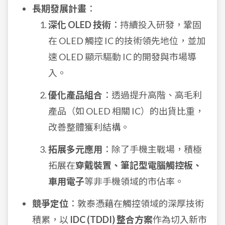
長期發展計畫
：
深化 OLED 技術
：持續投入研發，鞏固
在 OLED 觸控 IC 的技術領先地位，並加
速 OLED 顯示驅動 IC 的開發與市場導
入。
優化產品組合
：透過提升高階、高毛利
產品（如 OLED 相關 IC）的出貨比重，
改善整體獲利結構。
拓展多元應用
：除了手機主戰場，積極
拓展在
穿戴裝置、筆記型電腦觸控板、
車用電子
等非手機領域的市佔率。
競爭定位
：敦泰憑藉在觸控領域的深厚技術
積累，以
IDC (TDDI) 整合方案
作為切入新市