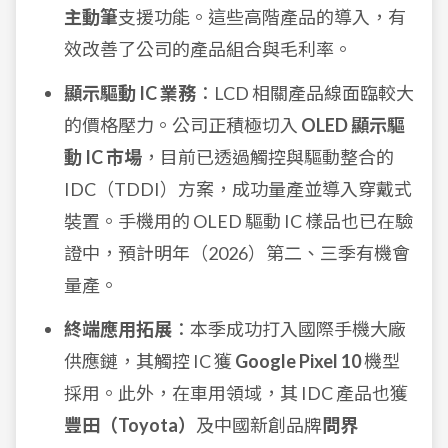
主動筆
支援功能。這些高階產品的導入，有
效改善了公司的產品組合與毛利率。
顯示驅動 IC 業務
：LCD 相關產品線面臨較大
的價格壓力。公司正積極切入
OLED 顯示驅
動 IC 市場
，目前已透過觸控與驅動整合的
IDC（TDDI）方案，成功量產並導入穿戴式
裝置。手機用的 OLED 驅動 IC 樣品也已在驗
證中，預計明年（2026）第二、三季有機會
量產。
終端應用拓展
：本季成功打入國際手機大廠
供應鏈，其觸控 IC 獲
Google Pixel 10
機型
採用。此外，在車用領域，其 IDC 產品也獲
豐田（Toyota）
及中國新創品牌
問界