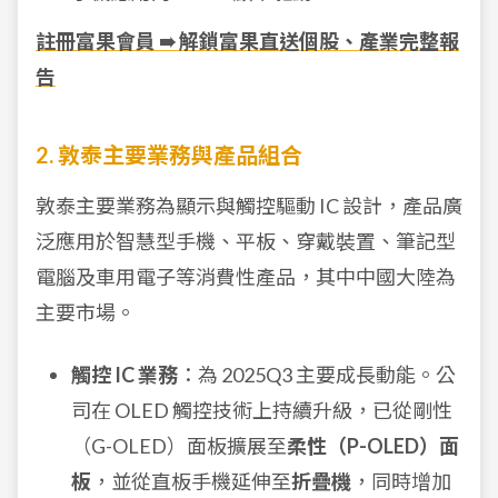
註冊富果會員 ➠ 解鎖富果直送個股、產業完整報
告
2. 敦泰主要業務與產品組合
敦泰主要業務為顯示與觸控驅動 IC 設計，產品廣
泛應用於智慧型手機、平板、穿戴裝置、筆記型
電腦及車用電子等消費性產品，其中中國大陸為
主要市場。
觸控 IC 業務
：為 2025Q3 主要成長動能。公
司在 OLED 觸控技術上持續升級，已從剛性
（G-OLED）面板擴展至
柔性（P-OLED）面
板
，並從直板手機延伸至
折疊機
，同時增加