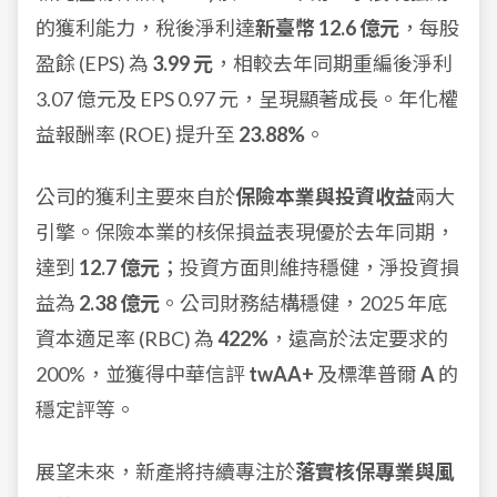
的獲利能力，稅後淨利達
新臺幣 12.6 億元
，每股
盈餘 (EPS) 為
3.99 元
，相較去年同期重編後淨利
3.07 億元及 EPS 0.97 元，呈現顯著成長。年化權
益報酬率 (ROE) 提升至
23.88%
。
公司的獲利主要來自於
保險本業與投資收益
兩大
引擎。保險本業的核保損益表現優於去年同期，
達到
12.7 億元
；投資方面則維持穩健，淨投資損
益為
2.38 億元
。公司財務結構穩健，2025 年底
資本適足率 (RBC) 為
422%
，遠高於法定要求的
200%，並獲得中華信評
twAA+
及標準普爾
A
的
穩定評等。
展望未來，新產將持續專注於
落實核保專業與風