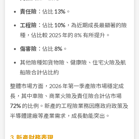
責任險
：佔比
13%
。
工程險
：佔比
10%
，為近期成長最顯著的險
種，佔比較 2025 年的 8% 有所提升。
傷害險
：佔比
8%
。
其他險種如貨物險、健康險、住宅火險及航
船險合計佔比約
整體市場方面，2026 年第一季產險市場穩定成
長，其中車險、商業火險及責任險合計佔市場
72%
的比例。新產的工程險業務因應政府政策及
半導體建廠等產業需求，成長動能突出。
3. 新產財務表現