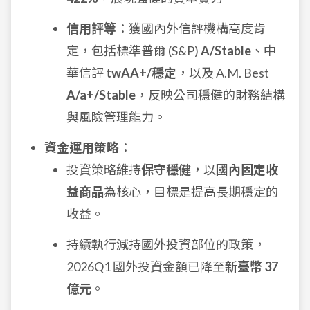
信用評等
：獲國內外信評機構高度肯
定，包括標準普爾 (S&P)
A/Stable
、中
華信評
twAA+/穩定
，以及 A.M. Best
A/a+/Stable
，反映公司穩健的財務結構
與風險管理能力。
資金運用策略
：
投資策略維持
保守穩健
，以
國內固定收
益商品
為核心，目標是提高長期穩定的
收益。
持續執行減持國外投資部位的政策，
2026Q1 國外投資金額已降至
新臺幣 37
億元
。