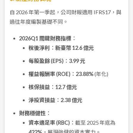
自 2026 年第一季起，公司財報適用 IFRS17，與
過往年度編製基礎不同。
2026Q1 關鍵財務指標
：
稅後淨利
：
新臺幣 12.6 億元
每股盈餘 (EPS)
：
3.99 元
權益報酬率 (ROE)
：
23.88%
(年化)
核保損益
：
12.7 億元
淨投資損益
：
2.38 億元
財務穩健性
：
資本適足率 (RBC)
：截至 2025 年底為
422%
，展現強健的資本實力。