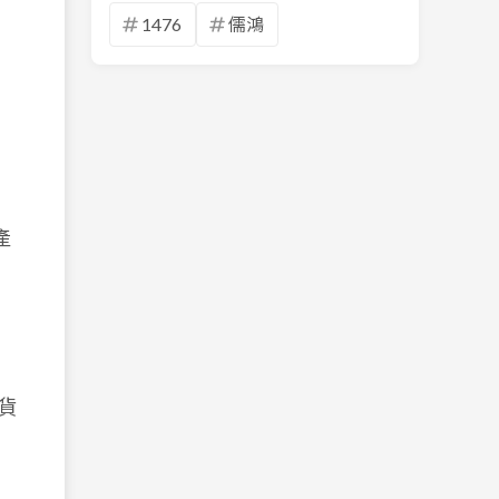
1476
儒鴻
產
貨