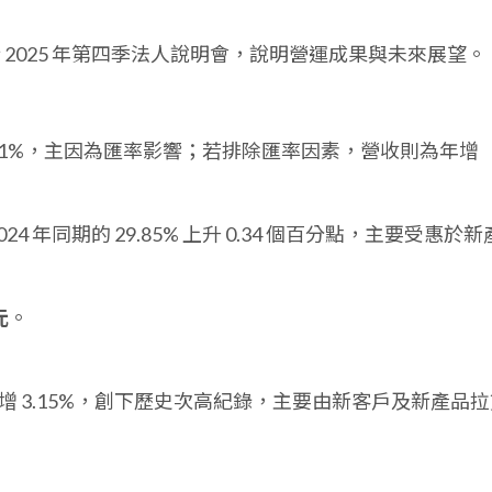
17 日舉行 2025 年第四季法人說明會，說明營運成果與未來展望。
.21%，主因為匯率影響；若排除匯率因素，營收則為年增
024 年同期的 29.85% 上升 0.34 個百分點，主要受惠於新
元
。
增 3.15%，創下歷史次高紀錄，主要由新客戶及新產品拉