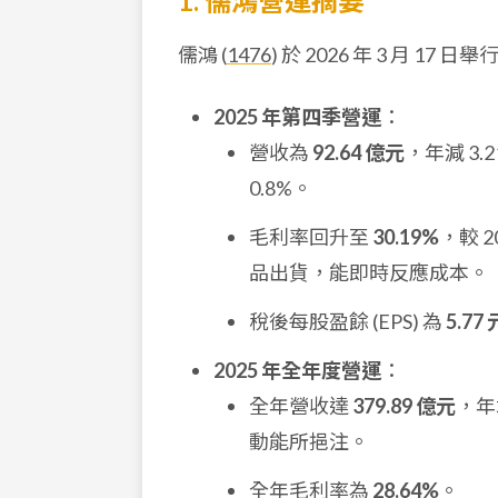
1. 儒鴻營運摘要
儒鴻 (
1476
) 於 2026 年 3 月 
2025 年第四季營運
：
營收為
92.64 億元
，年減 3
0.8%。
毛利率回升至
30.19%
，較 2
品出貨，能即時反應成本。
稅後每股盈餘 (EPS) 為
5.77 
2025 年全年度營運
：
全年營收達
379.89 億元
，年
動能所挹注。
全年毛利率為
28.64%
。