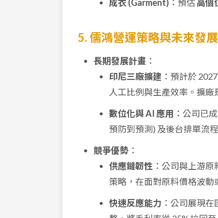
成衣 (Garment)
：預估
高個位數
5. 儒鴻營運策略與未來發展
長期發展計畫
：
印尼三廠擴建
：預計於 20
人工比例與生產效率。擴廠
數位化與 AI 應用
：公司已成
預防到預測) 及後台排單流
競爭優勢
：
供應鏈韌性
：公司與上游原
策略，在面對原料價格波動
快速反應能力
：公司展現在匯