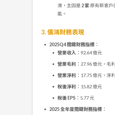
滑，主因是
2 家
原有新客戶
能。
3. 儒鴻財務表現
2025Q4 關鍵財務指標
：
營業收入
：92.64 億元
營業毛利
：27.96 億元，毛
營業淨利
：17.75 億元，淨
稅後淨利
：15.82 億元
稅後 EPS
：5.77 元
2025 全年度關鍵財務指標
：