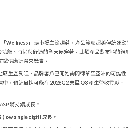
調
「Wellness」
是市場主流趨勢，產品範疇超越傳統運動
，擴展至結合功能、時尚與舒適的全天候穿著。此類產品對布料的親
紡織供應鏈帶來機會。
地區生產受阻，品牌客戶已開始詢問轉單至亞洲的可能性
論中，預計最快可能在
2026Q2 末至 Q3
產生營收貢獻。
ASP 將持續成長。
ow single digit)
成長。