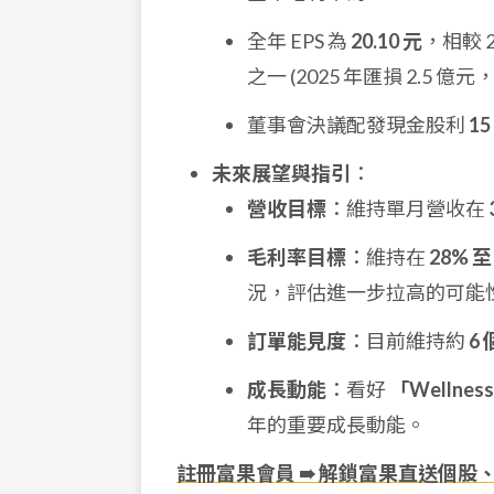
全年 EPS 為
20.10 元
，相較 
之一 (2025 年匯損 2.5 億元
董事會決議配發現金股利
15
未來展望與指引
：
營收目標
：維持單月營收在
毛利率目標
：維持在
28% 至
況，評估進一步拉高的可能
訂單能見度
：目前維持約
6
成長動能
：看好
「Wellne
年的重要成長動能。
註冊富果會員 ➠ 解鎖富果直送個股