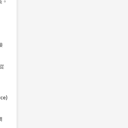
長。
接
從
ce)
調