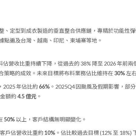
整、定型到成衣製造的垂直整合供應鏈，專精於功能性彈
據點遍及台灣、越南、印尼、柬埔寨等地。
佔營收比重持續下降，從過去的 38% 降至 2026 年前兩
合策略的成效。未來目標將布料業務佔比維持在
30%
左
2025 年佔比約
66%
。2025Q4 因颱風及假期影響，部
遞延金額約
4.5 億元
。
在
50%
以上，客戶結構無明顯變化。
月新客戶佔營收比重約
10%
。佔比較過去目標 (12% 至 18%) 