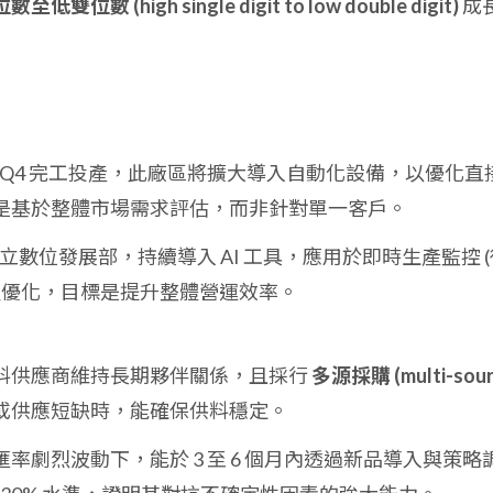
至低雙位數 (high single digit to low double digit)
成
27Q4 完工投產，此廠區將擴大導入自動化設備，以優化直
是基於整體市場需求評估，而非針對單一客戶。
立數位發展部，持續導入 AI 工具，應用於即時生產監控 (
程優化，目標是提升整體營運效率。
料供應商維持長期夥伴關係，且採行
多源採購 (multi-sour
或供應短缺時，能確保供料穩定。
率劇烈波動下，能於 3 至 6 個月內透過新品導入與策略