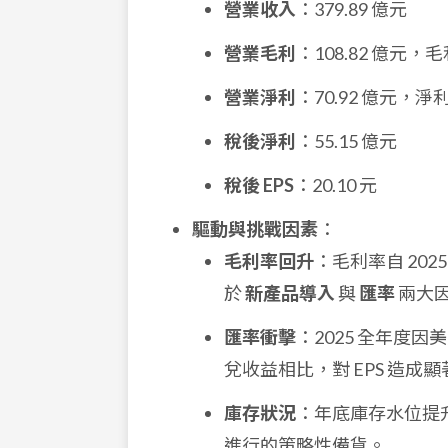
營業收入
：379.89 億元
營業毛利
：108.82 億元，
營業淨利
：70.92 億元，淨
稅後淨利
：55.15 億元
稅後 EPS
：20.10 元
驅動與挑戰因素
：
毛利率回升
：毛利率自 202
於
新產品導入
與
匯率
兩大
匯率衝擊
：2025 全年度
兌收益相比，對 EPS 造成
庫存狀況
：年底庫存水位提升
進行的策略性備貨。