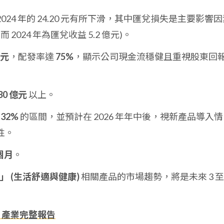
2024 年的 24.20 元有所下滑，其中匯兌損失是主要影響
，而 2024 年為匯兌收益 5.2 億元)。
 元
，配發率達
75%
，顯示公司現金流穩健且重視股東回
30 億元
以上。
 32%
的區間，並預計在 2026 年年中後，視新產品導入情
性。
 個月
。
ss」 (生活舒適與健康)
相關產品的市場趨勢，將是未來 3 至 
、產業完整報告